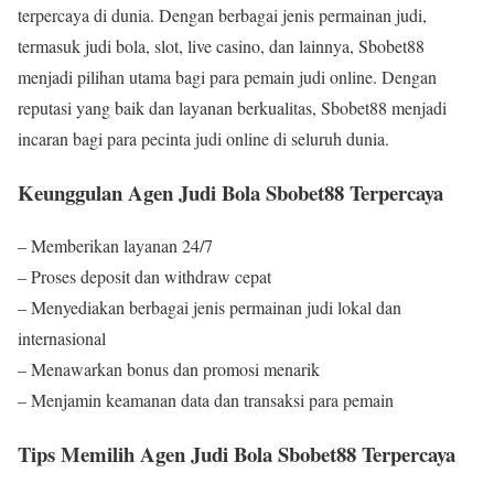
terpercaya di dunia. Dengan berbagai jenis permainan judi,
termasuk judi bola, slot, live casino, dan lainnya, Sbobet88
menjadi pilihan utama bagi para pemain judi online. Dengan
reputasi yang baik dan layanan berkualitas, Sbobet88 menjadi
incaran bagi para pecinta judi online di seluruh dunia.
Keunggulan Agen Judi Bola Sbobet88 Terpercaya
– Memberikan layanan 24/7
– Proses deposit dan withdraw cepat
– Menyediakan berbagai jenis permainan judi lokal dan
internasional
– Menawarkan bonus dan promosi menarik
– Menjamin keamanan data dan transaksi para pemain
Tips Memilih Agen Judi Bola Sbobet88 Terpercaya