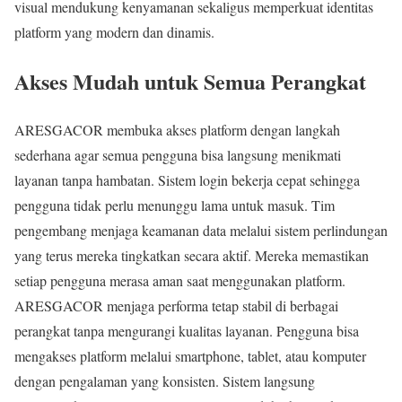
visual mendukung kenyamanan sekaligus memperkuat identitas
platform yang modern dan dinamis.
Akses Mudah untuk Semua Perangkat
ARESGACOR membuka akses platform dengan langkah
sederhana agar semua pengguna bisa langsung menikmati
layanan tanpa hambatan. Sistem login bekerja cepat sehingga
pengguna tidak perlu menunggu lama untuk masuk. Tim
pengembang menjaga keamanan data melalui sistem perlindungan
yang terus mereka tingkatkan secara aktif. Mereka memastikan
setiap pengguna merasa aman saat menggunakan platform.
ARESGACOR menjaga performa tetap stabil di berbagai
perangkat tanpa mengurangi kualitas layanan. Pengguna bisa
mengakses platform melalui smartphone, tablet, atau komputer
dengan pengalaman yang konsisten. Sistem langsung