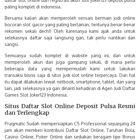
daftar slot online dan registrasi akun slot joker123 deposit pulsa
paling komplet di indonesia.
Bersama kalian akan memperoleh sensais bermain judi online
bocoran slot gacor yang paling berlainan, tentunya benar-benar
rekomen sekali dech!! Oleh karenanya kami ajak anda untuk
selekasnya daftar saja langsung gan, tak perlu nantikan dan
sangsi.
Semuanya sudah komplet di wabsite yang ini, dan untuk
memperoleh akun dari juga gampang sekali, di mana perlu
beberapa data yang mempermudah kami untuk lakukan
transaksi bisnis saja di situs judi slot online terpercaya. Dan hal
itu dapat dilakukan lewat netbook, smartphone, tablet, dan yang
lain, jadi selekasnya ya gan dinanti kehadiran di Agen Judi Daftar
Games Slot Joker123 Indonesia.
Situs Daftar Slot Online Deposit Pulsa Resmi
dan Terlengkap
Pragmatic Sudah mempersiapkan CS Professional sepanjang 24
jam akan memberi kontribusi Daftar Slot Online, Taruhan Bola,
Casino Online, Poker Online dan sediakan beragam tipe Bonus