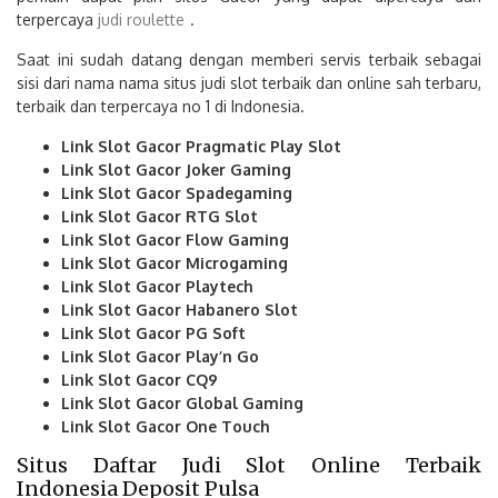
terpercaya
judi roulette
.
Saat ini sudah datang dengan memberi servis terbaik sebagai
sisi dari nama nama situs judi slot terbaik dan online sah terbaru,
terbaik dan terpercaya no 1 di Indonesia.
Link Slot Gacor Pragmatic Play Slot
Link Slot Gacor Joker Gaming
Link Slot Gacor Spadegaming
Link Slot Gacor RTG Slot
Link Slot Gacor Flow Gaming
Link Slot Gacor Microgaming
Link Slot Gacor Playtech
Link Slot Gacor Habanero Slot
Link Slot Gacor PG Soft
Link Slot Gacor Play’n Go
Link Slot Gacor CQ9
Link Slot Gacor Global Gaming
Link Slot Gacor One Touch
Situs Daftar Judi Slot Online Terbaik
Indonesia Deposit Pulsa