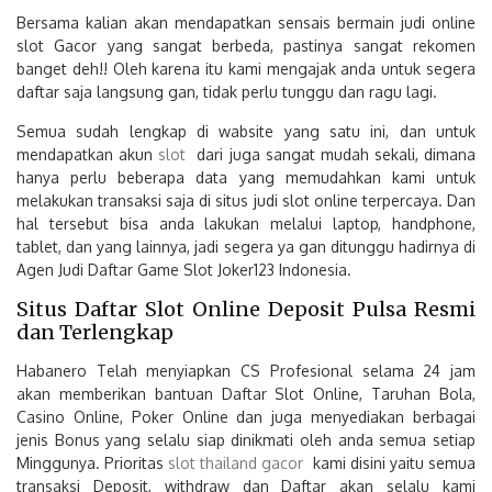
Bersama kalian akan mendapatkan sensais bermain judi online
slot Gacor yang sangat berbeda, pastinya sangat rekomen
banget deh!! Oleh karena itu kami mengajak anda untuk segera
daftar saja langsung gan, tidak perlu tunggu dan ragu lagi.
Semua sudah lengkap di wabsite yang satu ini, dan untuk
mendapatkan akun
slot
dari juga sangat mudah sekali, dimana
hanya perlu beberapa data yang memudahkan kami untuk
melakukan transaksi saja di situs judi slot online terpercaya. Dan
hal tersebut bisa anda lakukan melalui laptop, handphone,
tablet, dan yang lainnya, jadi segera ya gan ditunggu hadirnya di
Agen Judi Daftar Game Slot Joker123 Indonesia.
Situs Daftar Slot Online Deposit Pulsa Resmi
dan Terlengkap
Habanero Telah menyiapkan CS Profesional selama 24 jam
akan memberikan bantuan Daftar Slot Online, Taruhan Bola,
Casino Online, Poker Online dan juga menyediakan berbagai
jenis Bonus yang selalu siap dinikmati oleh anda semua setiap
Minggunya. Prioritas
slot thailand gacor
kami disini yaitu semua
transaksi Deposit, withdraw dan Daftar akan selalu kami