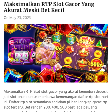
Maksimalkan RTP Slot Gacor Yang
Akurat Meski Bet Kecil
On
May 23, 2023
Maksimalkan RTP Slot slot gacor yang akurat kemudian deposit
judi slot online untuk membawa kemenangan daftar rtp slot hari
ini. Daftar rtp slot senantiasa sediakan pilihan lengkap game rtp
slot terbaru. Bet rendah 200, 400, 500 pasti ada peluang