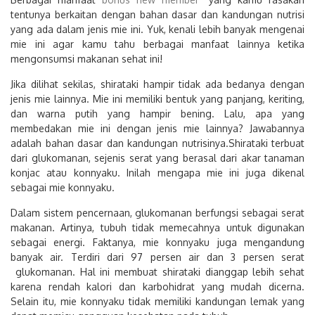
tentunya berkaitan dengan bahan dasar dan kandungan nutrisi
yang ada dalam jenis mie ini. Yuk, kenali lebih banyak mengenai
mie ini agar kamu tahu berbagai manfaat lainnya ketika
mengonsumsi makanan sehat ini!
Jika dilihat sekilas, shirataki hampir tidak ada bedanya dengan
jenis mie lainnya. Mie ini memiliki bentuk yang panjang, keriting,
dan warna putih yang hampir bening. Lalu, apa yang
membedakan mie ini dengan jenis mie lainnya? Jawabannya
adalah bahan dasar dan kandungan nutrisinya.Shirataki terbuat
dari glukomanan, sejenis serat yang berasal dari akar tanaman
konjac atau konnyaku. Inilah mengapa mie ini juga dikenal
sebagai mie konnyaku.
Dalam sistem pencernaan, glukomanan berfungsi sebagai serat
makanan. Artinya, tubuh tidak memecahnya untuk digunakan
sebagai energi. Faktanya, mie konnyaku juga mengandung
banyak air. Terdiri dari 97 persen air dan 3 persen serat
glukomanan. Hal ini membuat shirataki dianggap lebih sehat
karena rendah kalori dan karbohidrat yang mudah dicerna.
Selain itu, mie konnyaku tidak memiliki kandungan lemak yang