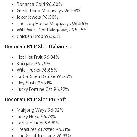
Bonanza Gold 96.60%
Great Thino Megaways 96.58%
Joker Jewels 96.50%
The Dog House Megaways 96.55%
Wild West Gold Megaways 95.35%
Chicken Drop 96.50%
Bocoran RTP Slot Habanero
Hot Hot Fruit 96.84%
Koi gate 96.25%
Wild Trucks 96.65%
Fa Cai Shen Deluxe 96.75%
Hey Sushi 96.71%
Lucky Fortune Cat 96.72%
Bocoran RTP Slot PG Soft
Mahjong Ways 96.92%
Lucky Neko 96.73%
Fortune Tiger 96.81%
Treasures of Aztec 96.71%
The Great Icescape 96.33%