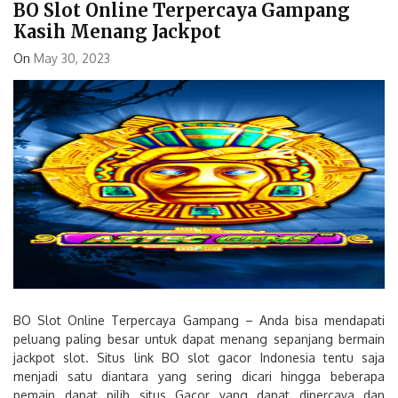
BO Slot Online Terpercaya Gampang
Kasih Menang Jackpot
On
May 30, 2023
BO Slot Online Terpercaya Gampang – Anda bisa mendapati
peluang paling besar untuk dapat menang sepanjang bermain
jackpot slot. Situs link BO slot gacor Indonesia tentu saja
menjadi satu diantara yang sering dicari hingga beberapa
pemain dapat pilih situs Gacor yang dapat dipercaya dan