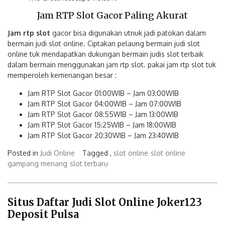
Jam RTP Slot Gacor Paling Akurat
Jam rtp slot
gacor bisa digunakan utnuk jadi patokan dalam
bermain judi slot online. Ciptakan pelaung bermain judi slot
online tuk mendapatkan dukungan bermain judis slot terbaik
dalam bermain menggunakan jam rtp slot. pakai jam rtp slot tuk
memperoleh kemenangan besar :
Jam RTP Slot Gacor 01:00WIB – Jam 03:00WIB
Jam RTP Slot Gacor 04:00WIB – Jam 07:00WIB
Jam RTP Slot Gacor 08:55WIB – Jam 13:00WIB
Jam RTP Slot Gacor 15:25WIB – Jam 18:00WIB
Jam RTP Slot Gacor 20:30WIB – Jam 23:40WIB
Posted in
Judi Online
Tagged ,
slot online
slot online
gampang menang
slot terbaru
Situs Daftar Judi Slot Online Joker123
Deposit Pulsa