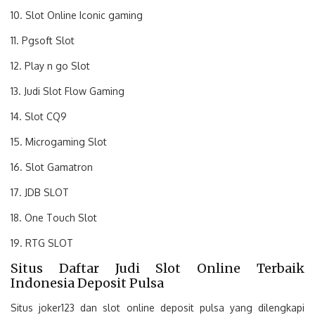
10. Slot Online Iconic gaming
11. Pgsoft Slot
12. Play n go Slot
13. Judi Slot Flow Gaming
14. Slot CQ9
15. Microgaming Slot
16. Slot Gamatron
17. JDB SLOT
18. One Touch Slot
19. RTG SLOT
Situs Daftar Judi Slot Online Terbaik
Indonesia Deposit Pulsa
Situs joker123 dan slot online deposit pulsa yang dilengkapi