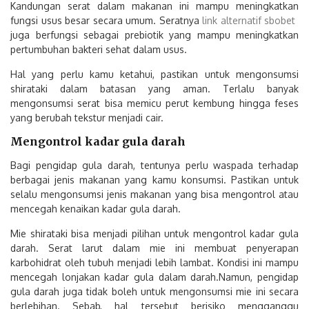
Kandungan serat dalam makanan ini mampu meningkatkan
fungsi usus besar secara umum. Seratnya
link alternatif sbobet
juga berfungsi sebagai prebiotik yang mampu meningkatkan
pertumbuhan bakteri sehat dalam usus.
Hal yang perlu kamu ketahui, pastikan untuk mengonsumsi
shirataki dalam batasan yang aman. Terlalu banyak
mengonsumsi serat bisa memicu perut kembung hingga feses
yang berubah tekstur menjadi cair.
Mengontrol kadar gula darah
Bagi pengidap gula darah, tentunya perlu waspada terhadap
berbagai jenis makanan yang kamu konsumsi. Pastikan untuk
selalu mengonsumsi jenis makanan yang bisa mengontrol atau
mencegah kenaikan kadar gula darah.
Mie shirataki bisa menjadi pilihan untuk mengontrol kadar gula
darah. Serat larut dalam mie ini membuat penyerapan
karbohidrat oleh tubuh menjadi lebih lambat. Kondisi ini mampu
mencegah lonjakan kadar gula dalam darah.Namun, pengidap
gula darah juga tidak boleh untuk mengonsumsi mie ini secara
berlebihan. Sebab, hal tersebut berisiko mengganggu