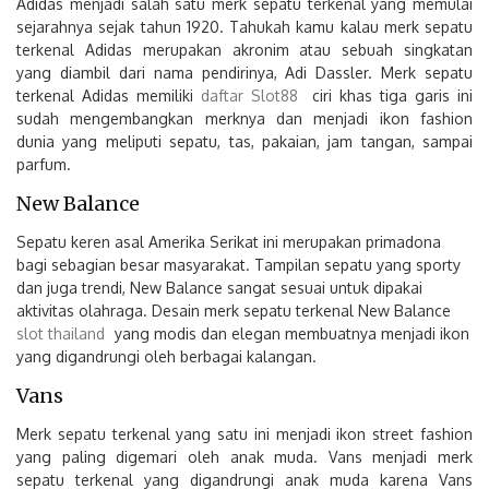
Adidas menjadi salah satu merk sepatu terkenal yang memulai
sejarahnya sejak tahun 1920. Tahukah kamu kalau merk sepatu
terkenal Adidas merupakan akronim atau sebuah singkatan
yang diambil dari nama pendirinya, Adi Dassler. Merk sepatu
terkenal Adidas memiliki
daftar Slot88
ciri khas tiga garis ini
sudah mengembangkan merknya dan menjadi ikon fashion
dunia yang meliputi sepatu, tas, pakaian, jam tangan, sampai
parfum.
New Balance
Sepatu keren asal Amerika Serikat ini merupakan primadona
bagi sebagian besar masyarakat. Tampilan sepatu yang sporty
dan juga trendi, New Balance sangat sesuai untuk dipakai
aktivitas olahraga. Desain merk sepatu terkenal New Balance
slot thailand
yang modis dan elegan membuatnya menjadi ikon
yang digandrungi oleh berbagai kalangan.
Vans
Merk sepatu terkenal yang satu ini menjadi ikon street fashion
yang paling digemari oleh anak muda. Vans menjadi merk
sepatu terkenal yang digandrungi anak muda karena Vans