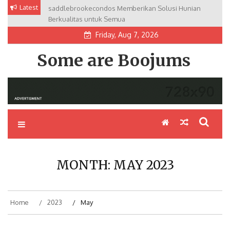
Skip
Latest
saddlebrookecondos Memberikan Solusi Hunian
to
Berkualitas untuk Semua
content
Friday, Aug 7, 2026
Some are Boojums
MONTH:
MAY 2023
Home
2023
May