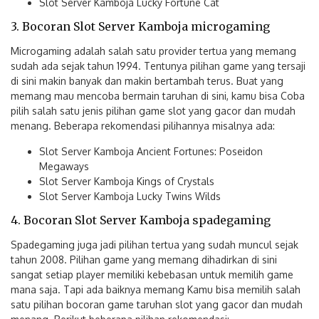
Slot Server Kamboja Lucky Fortune Cat
3. Bocoran Slot Server Kamboja microgaming
Microgaming adalah salah satu provider tertua yang memang
sudah ada sejak tahun 1994. Tentunya pilihan game yang tersaji
di sini makin banyak dan makin bertambah terus. Buat yang
memang mau mencoba bermain taruhan di sini, kamu bisa Coba
pilih salah satu jenis pilihan game slot yang gacor dan mudah
menang. Beberapa rekomendasi pilihannya misalnya ada:
Slot Server Kamboja Ancient Fortunes: Poseidon
Megaways
Slot Server Kamboja Kings of Crystals
Slot Server Kamboja Lucky Twins Wilds
4. Bocoran Slot Server Kamboja spadegaming
Spadegaming juga jadi pilihan tertua yang sudah muncul sejak
tahun 2008. Pilihan game yang memang dihadirkan di sini
sangat setiap player memiliki kebebasan untuk memilih game
mana saja. Tapi ada baiknya memang Kamu bisa memilih salah
satu pilihan bocoran game taruhan slot yang gacor dan mudah