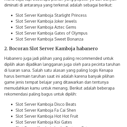
diminati di antaranya yang terkenal adalah sebagai berikut:
Slot Server Kamboja Starlight Princess
Slot Server Kamboja Joker Jewels
Slot Server Kamboja Aztec Gems
Slot Server Kamboja Gates of Olympus
Slot Server Kamboja Sweet Bonanza
2. Bocoran Slot Server Kamboja habanero
Habanero juga jadi pilihan yang paling recommended untuk
dipilih akan dijadikan langganan juga oleh para pecinta taruhan
di luaran sana. Salah satu alasan yang paling logis Kenapa
harus bermain taruhan saat ini adalah karena banyak pilihan
game jenis tempat belajar yang ditawarkan dan tentunya
memudahkan kamu untuk menang. Berikut adalah beberapa
rekomendasi paling bagus untuk dipilih:
Slot Server Kamboja Disco Beats
Slot Server Kamboja Fa Cai Shen
Slot Server Kamboja Hot Hot Fruit
Slot Server Kamboja Koi Gates