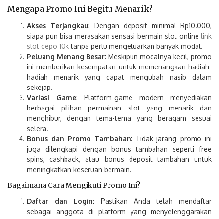
Mengapa Promo Ini Begitu Menarik?
Akses Terjangkau
: Dengan deposit minimal Rp10.000,
siapa pun bisa merasakan sensasi bermain slot online
link
slot depo 10k
tanpa perlu mengeluarkan banyak modal.
Peluang Menang Besar
: Meskipun modalnya kecil, promo
ini memberikan kesempatan untuk memenangkan hadiah-
hadiah menarik yang dapat mengubah nasib dalam
sekejap.
Variasi Game
: Platform-game modern menyediakan
berbagai pilihan permainan slot yang menarik dan
menghibur, dengan tema-tema yang beragam sesuai
selera.
Bonus dan Promo Tambahan
: Tidak jarang promo ini
juga dilengkapi dengan bonus tambahan seperti free
spins, cashback, atau bonus deposit tambahan untuk
meningkatkan keseruan bermain.
Bagaimana Cara Mengikuti Promo Ini?
Daftar dan Login
: Pastikan Anda telah mendaftar
sebagai anggota di platform yang menyelenggarakan