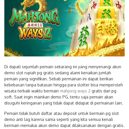
Di dapati sejumlah pemain sekarang ini yang menyenangi akun
demo slot rupiah pg gratis sedang alami kenaikan jumlah
pemain yang signifikan. Sebab permainan ini dapat berikan
kebebasan tanpa batasan hingga para slotter bisa memperoleh
wisata terbaik waktu bermain
mahjong ways 2
gratis dari pg
soft. Saat ingin mainkan demo PG, tentu saja pemain akan
disuguhi keringanan yang tidak dapat didapat di permainan lain.
Pemain tidak butuh daftar atau deposit untuk bermain pg slot
demo anti lag karena sama seperti yang kita semua kenali
bermain memakai akun demo dapat dilaksanakan dengan gratis.