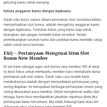
peluang kamu untuk menang.
Kelola anggaran kamu dengan bijaksana
Salah satu kunci sukses dalam permainan slot, terutama ketika
memanfaatkan slot bonus, adalah mengelola anggaran kamu
dengan bijaksana. Tentukan batas yang kamu siap untuk
hilangkan, dan jangan melebihi batas tersebut. Selalu
pertimbangkan taruhan kamu dan pastikan kamu memiliki cukup
saldo untuk terus bermain.
FAQ – Pertanyaan Mengenai Situs Slot
Bonus New Member
Di sini kami sebagai agen slot bonus new member 100 di awal
to kecil fokus untuk membantu member baru memahami dunia
permainan judi slot online. Salah satu cara mudah kami
melakukannya adalah dengan menyediakan pertanyaan yang
sering diajukan. Ini merupakan berbagai pertanyaan umum yang
sering ditanyakan para member. Untuk menghemat waktu dan
tenaga, kamu bisa mendapatkan jawaban cepatnya disini jika
pertanyaan kamu tercantum. Jika tidak, hubungi kami atau tim
dukungan situs slot bonus new member 100.