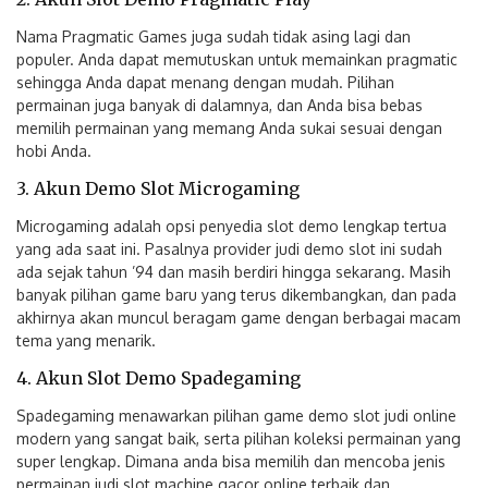
Nama Pragmatic Games juga sudah tidak asing lagi dan
populer. Anda dapat memutuskan untuk memainkan pragmatic
sehingga Anda dapat menang dengan mudah. Pilihan
permainan juga banyak di dalamnya, dan Anda bisa bebas
memilih permainan yang memang Anda sukai sesuai dengan
hobi Anda.
3. Akun Demo Slot Microgaming
Microgaming adalah opsi penyedia slot demo lengkap tertua
yang ada saat ini. Pasalnya provider judi demo slot ini sudah
ada sejak tahun ’94 dan masih berdiri hingga sekarang. Masih
banyak pilihan game baru yang terus dikembangkan, dan pada
akhirnya akan muncul beragam game dengan berbagai macam
tema yang menarik.
4. Akun Slot Demo Spadegaming
Spadegaming menawarkan pilihan game demo slot judi online
modern yang sangat baik, serta pilihan koleksi permainan yang
super lengkap. Dimana anda bisa memilih dan mencoba jenis
permainan judi slot machine gacor online terbaik dan