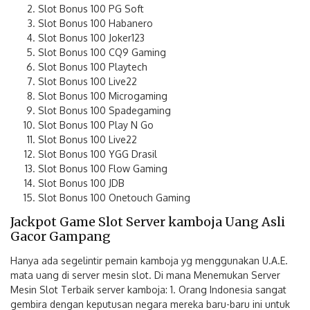
Slot Bonus 100 PG Soft
Slot Bonus 100 Habanero
Slot Bonus 100 Joker123
Slot Bonus 100 CQ9 Gaming
Slot Bonus 100 Playtech
Slot Bonus 100 Live22
Slot Bonus 100 Microgaming
Slot Bonus 100 Spadegaming
Slot Bonus 100 Play N Go
Slot Bonus 100 Live22
Slot Bonus 100 YGG Drasil
Slot Bonus 100 Flow Gaming
Slot Bonus 100 JDB
Slot Bonus 100 Onetouch Gaming
Jackpot Game Slot Server kamboja Uang Asli
Gacor Gampang
Hanya ada segelintir pemain kamboja yg menggunakan U.A.E.
mata uang di server mesin slot. Di mana Menemukan Server
Mesin Slot Terbaik server kamboja: 1. Orang Indonesia sangat
gembira dengan keputusan negara mereka baru-baru ini untuk