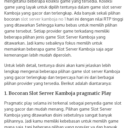
mengetahui beberapa koleksi game yang tersedia. Koleksi
game yang layak untuk dipilih tentunya dalam game slot server
Kamboja yang gacor dan terlengkap. Ada banyak sekali pilihan
bocoran
slot server kamboja no 1
hari ini dengan nilai RTP tinggi
yang ditawarkan Sehingga kamu bebas untuk memilih pilihan
game tersebut. Setiap provider game terkadang memiliki
beberapa pilihan jenis game Slot Server Kamboja yang
ditawarkan. Jadi kamu sebaiknya fokus memilih untuk
memainkan beberapa game Slot Server Kamboja saja agar
kemenangan lebih mudah diperoleh.
Untuk lebih detail, tentunya disini akan kami jelaskan lebih
lengkap mengenai beberapa pilihan game slot server Kamboja
yang gacor terlengkap dan terpercaya hari ini dari berbagai
pilihan provider yang tersedia. Berikut adalah diantaranya:
1. Bocoran Slot Server Kamboja pragmatic Play
Pragmatic play selama ini terkenal sebagai penyedia game slot
yang gacor dan mudah menang. Pilihan game Slot Server
Kamboja yang ditawarkan disini sebetulnya sangat banyak
pilihannya. Jadi kamu memiliki kebebasan untuk memilih game
mana saja, tapi beberapa pilihan yang populer ya dan banyak