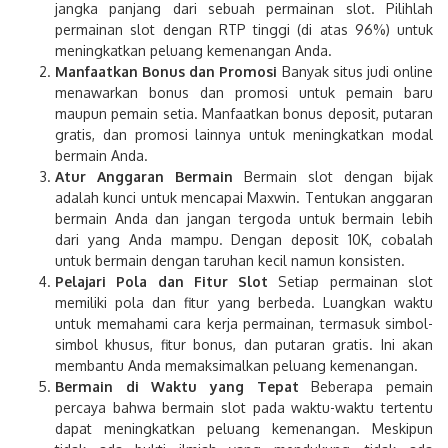
jangka panjang dari sebuah permainan slot. Pilihlah
permainan slot dengan RTP tinggi (di atas 96%) untuk
meningkatkan peluang kemenangan Anda.
Manfaatkan Bonus dan Promosi
Banyak situs judi online
menawarkan bonus dan promosi untuk pemain baru
maupun pemain setia. Manfaatkan bonus deposit, putaran
gratis, dan promosi lainnya untuk meningkatkan modal
bermain Anda.
Atur Anggaran Bermain
Bermain slot dengan bijak
adalah kunci untuk mencapai Maxwin. Tentukan anggaran
bermain Anda dan jangan tergoda untuk bermain lebih
dari yang Anda mampu. Dengan deposit 10K, cobalah
untuk bermain dengan taruhan kecil namun konsisten.
Pelajari Pola dan Fitur Slot
Setiap permainan slot
memiliki pola dan fitur yang berbeda. Luangkan waktu
untuk memahami cara kerja permainan, termasuk simbol-
simbol khusus, fitur bonus, dan putaran gratis. Ini akan
membantu Anda memaksimalkan peluang kemenangan.
Bermain di Waktu yang Tepat
Beberapa pemain
percaya bahwa bermain slot pada waktu-waktu tertentu
dapat meningkatkan peluang kemenangan. Meskipun