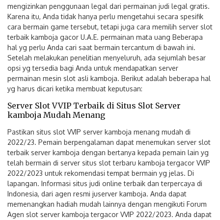
mengizinkan penggunaan legal dari permainan judi legal gratis.
Karena itu, Anda tidak hanya perlu mengetahui secara spesifik
cara bermain game tersebut, tetapi juga cara memilih server slot
terbaik kamboja gacor U.A.E. permainan mata uang Beberapa
hal yg perlu Anda cari saat bermain tercantum di bawah ini.
Setelah melakukan penelitian menyeluruh, ada sejumlah besar
opsi yg tersedia bagi Anda untuk mendapatkan server
permainan mesin slot asli kamboja. Berikut adalah beberapa hal
yg harus dicari ketika membuat keputusan:
Server Slot VVIP Terbaik di Situs Slot Server
kamboja Mudah Menang
Pastikan situs slot VVIP server kamboja menang mudah di
2022/23. Pemain berpengalaman dapat menemukan server slot
terbaik server kamboja dengan bertanya kepada pemain lain yg
telah bermain di server situs slot terbaru kamboja tergacor VVIP
2022/2023 untuk rekomendasi tempat bermain yg jelas. Di
lapangan. Informasi situs judi online terbaik dan terpercaya di
Indonesia, dari agen resmi juserver kamboja. Anda dapat
memenangkan hadiah mudah lainnya dengan mengikuti Forum
Agen slot server kamboja tergacor VVIP 2022/2023. Anda dapat