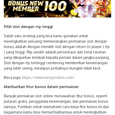
Pilih slot dengan rtp tinggi
Salah satu strategi yang bisa kamu gunakan untuk
meningkatkan peluang memenangkan permainan slot dengan
bonus adalah dengan memilih slot dengan return to player ( rtp
) yang tinggi. Rtp sendiri adalah persentase dari total taruhan
yang dibayarkan kembali kepada pemain dalam jangka panjang.
Slot dengan rtp tertinggi cenderung memberikan kemenangan
yang lebih sering, meskipun jumlahnya mungkin lebih kecil.
Baca juga:
https://www.henryssalon.com/
Manfaatkan fitur bonus dalam permainan
Banyak permainan slot online menawarkan fitur bonus, seperti
putaran gratis, pengganda kemenangan, dan permainan bonus
lainnya. Pastikan untuk memahami cara kerja fitur bonus ini dan
bagaimana kamu bisa memanfaatkannya untuk meningkatkan