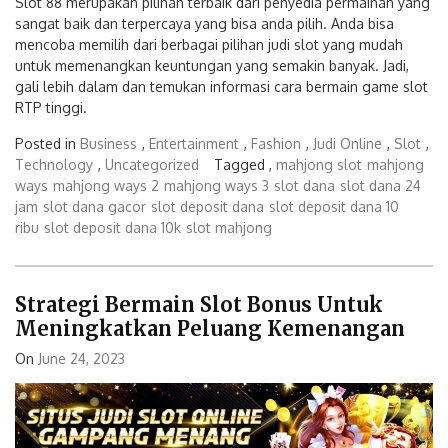
Slot 88 merupakan pilihan terbaik dari penyedia permainan yang
sangat baik dan terpercaya yang bisa anda pilih. Anda bisa
mencoba memilih dari berbagai pilihan judi slot yang mudah
untuk memenangkan keuntungan yang semakin banyak. Jadi,
gali lebih dalam dan temukan informasi cara bermain game slot
RTP tinggi.
Posted in
Business
,
Entertainment
,
Fashion
,
Judi Online
,
Slot
,
Technology
,
Uncategorized
Tagged ,
mahjong slot
mahjong
ways
mahjong ways 2
mahjong ways 3
slot dana
slot dana 24
jam
slot dana gacor
slot deposit dana
slot deposit dana 10
ribu
slot deposit dana 10k
slot mahjong
Strategi Bermain Slot Bonus Untuk
Meningkatkan Peluang Kemenangan
On
June 24, 2023