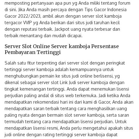
memposting pertanyaan apa pun yg Anda miliki tentang forum
di sini. Jika Anda masih percaya dengan Tips Gacor Indonesia
Gacor 2022/2023, ambil akun dengan server slot kamboja
tergacor VVIP yg Anda berikan dari situs judi taruhan kecil
dengan reputasi terbaik. Jackpot uang nyata terbesar dan
terbaik menantang dan mudah dicapai.
Server Slot Online Server kamboja Persentase
Pembayaran Tertinggi
Salah satu fitur terpenting dari server slot dengan peringkat
tertinggi server kamboja adalah kemampuannya untuk
menghubungkan pemain ke situs judi online berlisensi, yg
dikenal sebagai server slot Link Judi server kamboja dengan
tingkat kemenangan tertinggi. Anda dapat menemukan lisensi
perjudian paling andal di situs web terkemuka. Jadi ketika Anda
mendapatkan rekomendasi hari ini dari kami di Gacor, Anda akan
mendapatkan saran terbaik tentang cara menghasilkan uang
paling nyata dengan bermain slot server kamboja, serta saran
termudah tentang cara mendapatkan lisensi perjudian. Untuk
mendapatkan lisensi resmi, Anda perlu mengetahui apakah situs
judi online dengan rating tertinggi server kamboja dapat