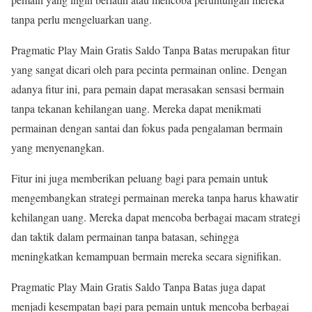
tanpa perlu mengeluarkan uang.
Pragmatic Play Main Gratis Saldo Tanpa Batas merupakan fitur
yang sangat dicari oleh para pecinta permainan online. Dengan
adanya fitur ini, para pemain dapat merasakan sensasi bermain
tanpa tekanan kehilangan uang. Mereka dapat menikmati
permainan dengan santai dan fokus pada pengalaman bermain
yang menyenangkan.
Fitur ini juga memberikan peluang bagi para pemain untuk
mengembangkan strategi permainan mereka tanpa harus khawatir
kehilangan uang. Mereka dapat mencoba berbagai macam strategi
dan taktik dalam permainan tanpa batasan, sehingga
meningkatkan kemampuan bermain mereka secara signifikan.
Pragmatic Play Main Gratis Saldo Tanpa Batas juga dapat
menjadi kesempatan bagi para pemain untuk mencoba berbagai