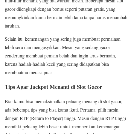
fitur-fitur menarik yang ditawarkan mesin. Beberapa mesin slot
gacor dilengkapi dengan bonus seperti putaran gratis, yang
memungkinkan kamu bermain lebih lama tanpa harus menambah
taruhan.
Selain itu, kemenangan yang sering juga membuat permainan
lebih seru dan mengasyikkan. Mesin yang sedang gacor
cenderung membuat pemain betah dan ingin terus bermain,
karena hadiah-hadiah kecil yang sering didapatkan bisa
membuatmu merasa puas.
Tips Agar Jackpot Menanti di Slot Gacor
Biar kamu bisa memaksimalkan peluang menang di slot gacor,
ada beberapa tips yang bisa kamu ikuti. Pertama, pilih mesin
dengan RTP (Return to Player) tinggi. Mesin dengan RTP tinggi
memiliki peluang lebih besar untuk memberikan kemenangan