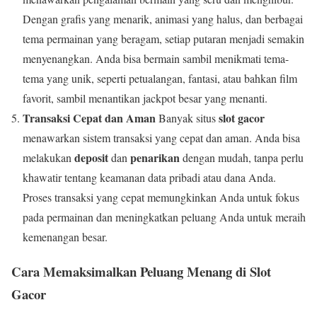
Dengan grafis yang menarik, animasi yang halus, dan berbagai
tema permainan yang beragam, setiap putaran menjadi semakin
menyenangkan. Anda bisa bermain sambil menikmati tema-
tema yang unik, seperti petualangan, fantasi, atau bahkan film
favorit, sambil menantikan jackpot besar yang menanti.
Transaksi Cepat dan Aman
slot gacor
Banyak situs
menawarkan sistem transaksi yang cepat dan aman. Anda bisa
deposit
penarikan
melakukan
dan
dengan mudah, tanpa perlu
khawatir tentang keamanan data pribadi atau dana Anda.
Proses transaksi yang cepat memungkinkan Anda untuk fokus
pada permainan dan meningkatkan peluang Anda untuk meraih
kemenangan besar.
Cara Memaksimalkan Peluang Menang di Slot
Gacor