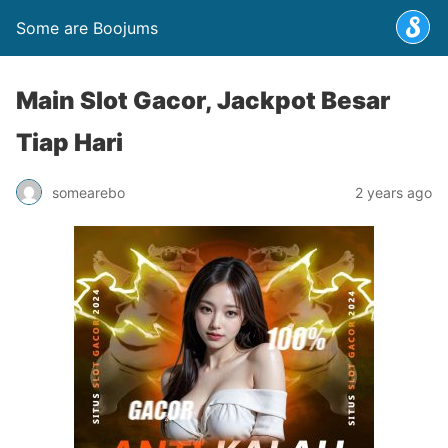
Some are Boojums
Main Slot Gacor, Jackpot Besar
Tiap Hari
somearebo
2 years ago