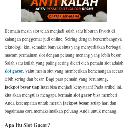
Bermain mesin slot telah menjadi salah satu hiburan favorit di
kalangan penggemar judi online. Seiring dengan berkembangnya
teknologi, kini semakin banyak situs yang menyediakan berbagai
macam permainan slot dengan peluang menang yang lebih besar.
Salah satu istilah yang paling sering dicari oleh pemain slot adalah
slot gacor
, yaitu mesin slot yang memberikan kemenangan secara
lebih sering dan besar. Bagi para pemain yang beruntung,
jackpot besar tiap hari
bisa menjadi kenyataan! Pada artikel ini,
slot gacor
kita akan mengulas mengapa bermain
bisa memberi
jackpot besar
Anda kesempatan untuk meraih
setiap hari dan
bagaimana cara memaksimalkan peluang Anda untuk menang.
Apa Itu Slot Gacor?