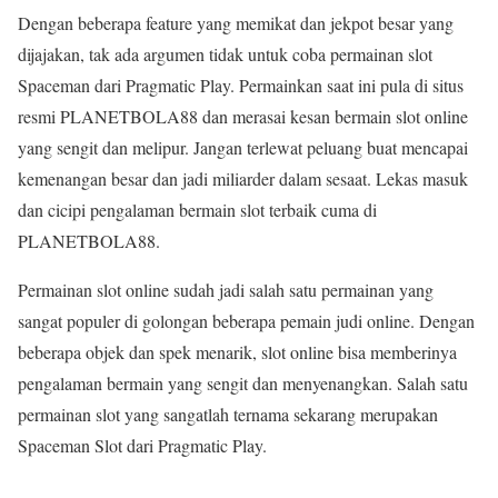
Dengan beberapa feature yang memikat dan jekpot besar yang
dijajakan, tak ada argumen tidak untuk coba permainan slot
Spaceman dari Pragmatic Play. Permainkan saat ini pula di situs
resmi PLANETBOLA88 dan merasai kesan bermain slot online
yang sengit dan melipur. Jangan terlewat peluang buat mencapai
kemenangan besar dan jadi miliarder dalam sesaat. Lekas masuk
dan cicipi pengalaman bermain slot terbaik cuma di
PLANETBOLA88.
Permainan slot online sudah jadi salah satu permainan yang
sangat populer di golongan beberapa pemain judi online. Dengan
beberapa objek dan spek menarik, slot online bisa memberinya
pengalaman bermain yang sengit dan menyenangkan. Salah satu
permainan slot yang sangatlah ternama sekarang merupakan
Spaceman Slot dari Pragmatic Play.