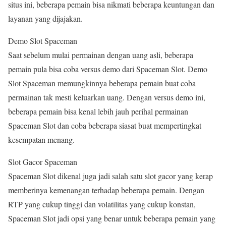
situs ini, beberapa pemain bisa nikmati beberapa keuntungan dan
layanan yang dijajakan.
Demo Slot Spaceman
Saat sebelum mulai permainan dengan uang asli, beberapa
pemain pula bisa coba versus demo dari Spaceman Slot. Demo
Slot Spaceman memungkinnya beberapa pemain buat coba
permainan tak mesti keluarkan uang. Dengan versus demo ini,
beberapa pemain bisa kenal lebih jauh perihal permainan
Spaceman Slot dan coba beberapa siasat buat mempertingkat
kesempatan menang.
Slot Gacor Spaceman
Spaceman Slot dikenal juga jadi salah satu slot gacor yang kerap
memberinya kemenangan terhadap beberapa pemain. Dengan
RTP yang cukup tinggi dan volatilitas yang cukup konstan,
Spaceman Slot jadi opsi yang benar untuk beberapa pemain yang