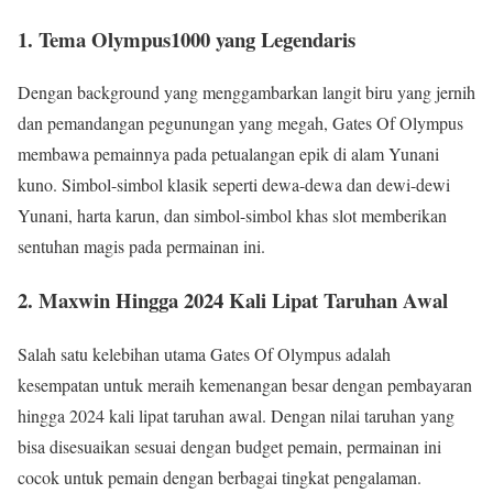
1. Tema Olympus1000 yang Legendaris
Dengan background yang menggambarkan langit biru yang jernih
dan pemandangan pegunungan yang megah, Gates Of Olympus
membawa pemainnya pada petualangan epik di alam Yunani
kuno. Simbol-simbol klasik seperti dewa-dewa dan dewi-dewi
Yunani, harta karun, dan simbol-simbol khas slot memberikan
sentuhan magis pada permainan ini.
2. Maxwin Hingga 2024 Kali Lipat Taruhan Awal
Salah satu kelebihan utama Gates Of Olympus adalah
kesempatan untuk meraih kemenangan besar dengan pembayaran
hingga 2024 kali lipat taruhan awal. Dengan nilai taruhan yang
bisa disesuaikan sesuai dengan budget pemain, permainan ini
cocok untuk pemain dengan berbagai tingkat pengalaman.