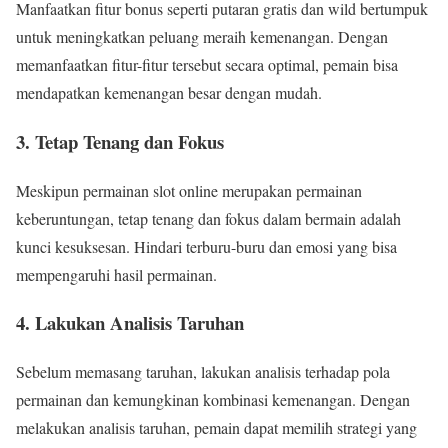
Manfaatkan fitur bonus seperti putaran gratis dan wild bertumpuk
untuk meningkatkan peluang meraih kemenangan. Dengan
memanfaatkan fitur-fitur tersebut secara optimal, pemain bisa
mendapatkan kemenangan besar dengan mudah.
3. Tetap Tenang dan Fokus
Meskipun permainan slot online merupakan permainan
keberuntungan, tetap tenang dan fokus dalam bermain adalah
kunci kesuksesan. Hindari terburu-buru dan emosi yang bisa
mempengaruhi hasil permainan.
4. Lakukan Analisis Taruhan
Sebelum memasang taruhan, lakukan analisis terhadap pola
permainan dan kemungkinan kombinasi kemenangan. Dengan
melakukan analisis taruhan, pemain dapat memilih strategi yang