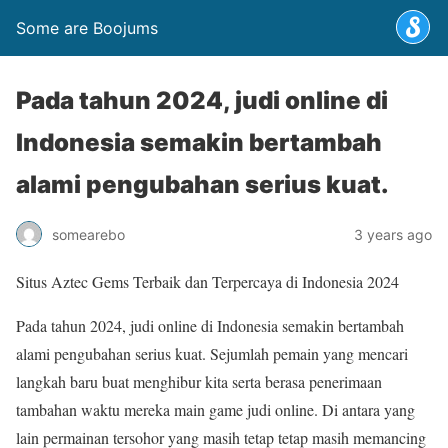
Some are Boojums
Pada tahun 2024, judi online di
Indonesia semakin bertambah
alami pengubahan serius kuat.
somearebo
3 years ago
Situs Aztec Gems Terbaik dan Terpercaya di Indonesia 2024
Pada tahun 2024, judi online di Indonesia semakin bertambah
alami pengubahan serius kuat. Sejumlah pemain yang mencari
langkah baru buat menghibur kita serta berasa penerimaan
tambahan waktu mereka main game judi online. Di antara yang
lain permainan tersohor yang masih tetap tetap masih memancing