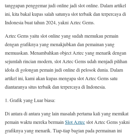
tanggapan penggemar judi online jadi slot online. Dalam artikel
ini, kita bakal kupas salah satunya slot terbaik dan terpercaya di
Indonesia buat tahun 2024, yakni Aztec Gems.
Aztec Gems yaitu slot online yang sudah memukau pemain
dengan grafiknya yang menakjubkan dan pemainan yang
memuaskan. Menambahkan object Aztec yang menarik dengan
sejumlah rincian modern, slot Aztec Gems udah menjadi pilihan
idola di golongan pemain judi online di pelosok dunia. Dalam
artikel ini, kami akan kupas mengapa slot Aztec Gems satu
diantaranya situs terbaik dan terpercaya di Indonesia.
1. Grafik yang Luar biasa:
Di antara di antara yang lain masalah pertama kali yang memikat
pemain waktu mereka bermain
Slot Aztec
slot Aztec Gems yakni
grafiknya yang menarik. Tiap-tiap bagian pada permainan ini