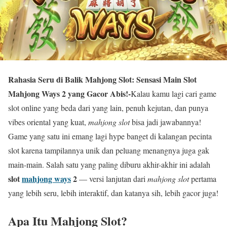
Rahasia Seru di Balik Mahjong Slot: Sensasi Main Slot
Mahjong Ways 2 yang Gacor Abis!-
Kalau kamu lagi cari game
slot online yang beda dari yang lain, penuh kejutan, dan punya
vibes oriental yang kuat,
mahjong slot
bisa jadi jawabannya!
Game yang satu ini emang lagi hype banget di kalangan pecinta
slot karena tampilannya unik dan peluang menangnya juga gak
main-main. Salah satu yang paling diburu akhir-akhir ini adalah
slot
mahjong ways
2
— versi lanjutan dari
mahjong slot
pertama
yang lebih seru, lebih interaktif, dan katanya sih, lebih gacor juga!
Apa Itu Mahjong Slot?