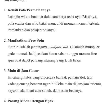
Kenali Pola Permainannya
Luangin waktu buat liat dulu cara kerja reels-nya. Biasanya,
pola scatter dan wild bakal muncul di momen-momen tertentu.
Perhatikan dan pelajari polanya!
Manfaatkan Free Spin
Fitur ini adalah jantungnya
mahjong slot
. Di sinilah multiplier
gede muncul. Jadi pastikan kamu sabar nunggu momen free
spin buat dapet peluang menang yang lebih besar.
Main di Jam Gacor
Ini emang mitos yang dipercaya banyak pemain slot, tapi
kadang emang beneran ngaruh! Coba main di jam-jam tertentu,
kayak malam hari atau subuh, dan rasain bedanya.
Pasang Modal Dengan Bijak