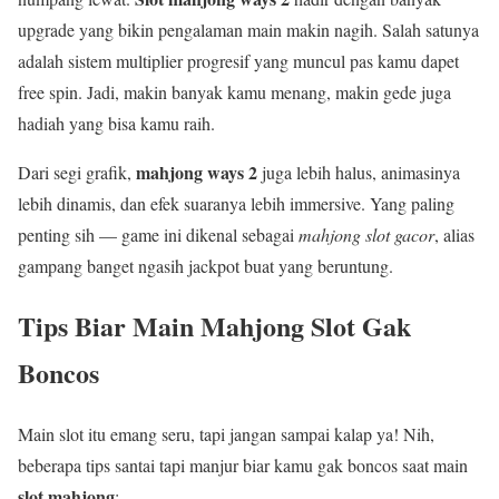
upgrade yang bikin pengalaman main makin nagih. Salah satunya
adalah sistem multiplier progresif yang muncul pas kamu dapet
free spin. Jadi, makin banyak kamu menang, makin gede juga
hadiah yang bisa kamu raih.
mahjong ways 2
Dari segi grafik,
juga lebih halus, animasinya
lebih dinamis, dan efek suaranya lebih immersive. Yang paling
penting sih — game ini dikenal sebagai
mahjong slot gacor
, alias
gampang banget ngasih jackpot buat yang beruntung.
Tips Biar Main Mahjong Slot Gak
Boncos
Main slot itu emang seru, tapi jangan sampai kalap ya! Nih,
beberapa tips santai tapi manjur biar kamu gak boncos saat main
slot mahjong
: