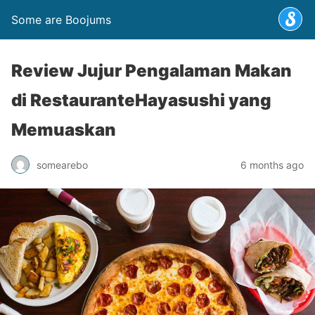
Some are Boojums
Review Jujur Pengalaman Makan
di RestauranteHayasushi yang
Memuaskan
somearebo
6 months ago