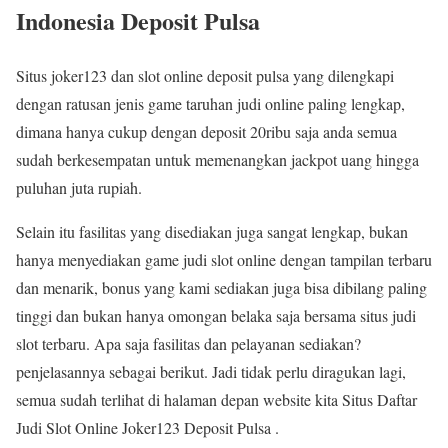
Indonesia Deposit Pulsa
Situs joker123 dan slot online deposit pulsa yang dilengkapi
dengan ratusan jenis game taruhan judi online paling lengkap,
dimana hanya cukup dengan deposit 20ribu saja anda semua
sudah berkesempatan untuk memenangkan jackpot uang hingga
puluhan juta rupiah.
Selain itu fasilitas yang disediakan juga sangat lengkap, bukan
hanya menyediakan game judi slot online dengan tampilan terbaru
dan menarik, bonus yang kami sediakan juga bisa dibilang paling
tinggi dan bukan hanya omongan belaka saja bersama situs judi
slot terbaru. Apa saja fasilitas dan pelayanan sediakan?
penjelasannya sebagai berikut. Jadi tidak perlu diragukan lagi,
semua sudah terlihat di halaman depan website kita Situs Daftar
Judi Slot Online Joker123 Deposit Pulsa .