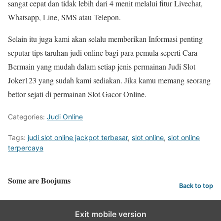
sangat cepat dan tidak lebih dari 4 menit melalui fitur Livechat,
Whatsapp, Line, SMS atau Telepon.
Selain itu juga kami akan selalu memberikan Informasi penting
seputar tips taruhan judi online bagi para pemula seperti Cara
Bermain yang mudah dalam setiap jenis permainan Judi Slot
Joker123 yang sudah kami sediakan. Jika kamu memang seorang
bettor sejati di permainan Slot Gacor Online.
Categories:
Judi Online
Tags:
judi slot online jackpot terbesar
,
slot online
,
slot online
terpercaya
Some are Boojums
Back to top
Exit mobile version