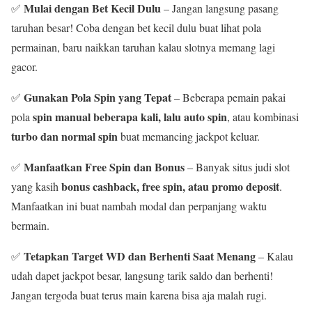
Mulai dengan Bet Kecil Dulu
✅
– Jangan langsung pasang
taruhan besar! Coba dengan bet kecil dulu buat lihat pola
permainan, baru naikkan taruhan kalau slotnya memang lagi
gacor.
Gunakan Pola Spin yang Tepat
✅
– Beberapa pemain pakai
spin manual beberapa kali, lalu auto spin
pola
, atau kombinasi
turbo dan normal spin
buat memancing jackpot keluar.
Manfaatkan Free Spin dan Bonus
✅
– Banyak situs judi slot
bonus cashback, free spin, atau promo deposit
yang kasih
.
Manfaatkan ini buat nambah modal dan perpanjang waktu
bermain.
Tetapkan Target WD dan Berhenti Saat Menang
✅
– Kalau
udah dapet jackpot besar, langsung tarik saldo dan berhenti!
Jangan tergoda buat terus main karena bisa aja malah rugi.