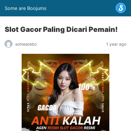
Some are Boojums
Slot Gacor Paling Dicari Pemain!
somearebo
1 year ago