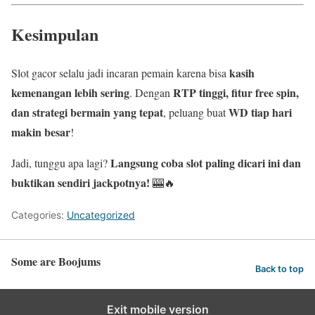
Kesimpulan
kasih
Slot gacor selalu jadi incaran pemain karena bisa
kemenangan lebih sering
RTP tinggi, fitur free spin,
. Dengan
dan strategi bermain yang tepat
WD tiap hari
, peluang buat
makin besar
!
Langsung coba slot paling dicari ini dan
Jadi, tunggu apa lagi?
buktikan sendiri jackpotnya!
🎰🔥
Categories:
Uncategorized
Some are Boojums
Back to top
Exit mobile version