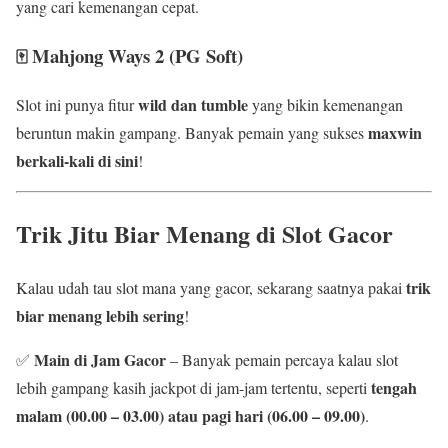
yang cari kemenangan cepat.
🀄
Mahjong Ways 2
(PG Soft)
wild dan tumble
Slot ini punya fitur
yang bikin kemenangan
maxwin
beruntun makin gampang. Banyak pemain yang sukses
berkali-kali di sini
!
Trik Jitu Biar Menang di Slot Gacor
trik
Kalau udah tau slot mana yang gacor, sekarang saatnya pakai
biar menang lebih sering
!
Main di Jam Gacor
✅
– Banyak pemain percaya kalau slot
tengah
lebih gampang kasih jackpot di jam-jam tertentu, seperti
malam (00.00 – 03.00) atau pagi hari (06.00 – 09.00)
.