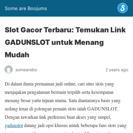
Some are Boojums
Slot Gacor Terbaru: Temukan Link
GADUNSLOT untuk Menang
Mudah
somearebo
2 years ago
Di dalam dunia permainan judi online, cari situs slots yang
menjajakan pengalaman bermain terpilih serta kesempatan
menang besar yaitu tujuan utama. Satu diantaranya basis yang
sedang tenar di golongan pemain slots ialah GADUNSLOT.
Dengan tawarkan link preferensi buat akses yang simpel,
gadunslot
datang jadi opsi khusus untuk beberapa fans slots yang