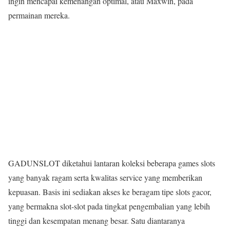
ingin mencapai kemenangan optimal, atau Maxwin, pada
permainan mereka.
GADUNSLOT diketahui lantaran koleksi beberapa games slots
yang banyak ragam serta kwalitas service yang memberikan
kepuasan. Basis ini sediakan akses ke beragam tipe slots gacor,
yang bermakna slot-slot pada tingkat pengembalian yang lebih
tinggi dan kesempatan menang besar. Satu diantaranya