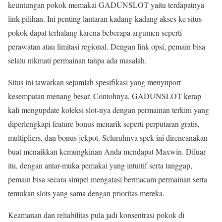
keuntungan pokok memakai GADUNSLOT yaitu terdapatnya
link pilihan. Ini penting lantaran kadang-kadang akses ke situs
pokok dapat terhalang karena beberapa argumen seperti
perawatan atau limitasi regional. Dengan link opsi, pemain bisa
selalu nikmati permainan tanpa ada masalah.
Situs ini tawarkan sejumlah spesifikasi yang menyuport
kesempatan menang besar. Contohnya, GADUNSLOT kerap
kali mengupdate koleksi slot-nya dengan permainan terkini yang
diperlengkapi feature bonus menarik seperti perputaran gratis,
multipliers, dan bonus jekpot. Seluruhnya spek ini direncanakan
buat menaikkan kemungkinan Anda mendapat Maxwin. Diluar
itu, dengan antar-muka pemakai yang intuitif serta tanggap,
pemain bisa secara simpel mengatasi bermacam permainan serta
temukan slots yang sama dengan prioritas mereka.
Keamanan dan reliabilitas pula jadi konsentrasi pokok di