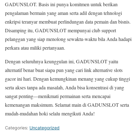
GADUNSLOT. Basis ini punya komitmen untuk berikan
pengalaman bermain yang aman serta adil dengan tehnologi
enkripsi teranyar membuat perlindungan data pemain dan bisnis.
Disamping itu, GADUNSLOT mempunyai club support
pelanggan yang siap menolong sewaktu-waktu bila Anda hadapi
perkara atau miliki pertanyaan.
Dengan seluruhnya keunggulan ini, GADUNSLOT yaitu
alternatif benar buat siapa pun yang cari link alternative slots
gacor ini hari. Dengan kemungkinan menang yang cukup tinggi
serta akses tanpa ada masalah, Anda bisa konsentrasi di yang
sangat penting—menikmati permainan serta mencapai
kemenangan maksimum. Selamat main di GADUNSLOT serta
mudah-mudahan hoki selalu mengikuti Anda!
Categories:
Uncategorized