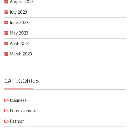
August 2023
July 2023
June 2023
May 2023
April 2023
March 2023
CATEGORIES
Business
Entertainment
Fashion