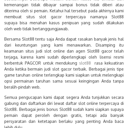
kemenangan tidak dibayar sampai bonus tidak diberi atau
diterima oleh si pemain. Ketahui hal tersebut pada akhirnya kami
membuat situs slot gacor terpercaya namanya Slot88
supaya bisa menahan kasus penipuan yang sudah dilakukan
oleh web tidak bertanggungjawab.
Bersama Slot88 tentu saja Anda dapat rasakan banyak jenis hal
dari keuntungan yang kami menawarkan. Disamping itu
keamanan situs judi slot online dan agen Slot88 gacor telah
terjaga, karena kami sudah diperlengkapi oleh lisensi resmi
berbentuk PAGCOR untuk mendukung
slot88
rasa kekuatiran
Anda ketika bermain judi slot gacor terbaik. Berbagai jenis tipe
game taruhan online terlengkap kami siapkan untuk melengkapi
opsi permainan taruhan sama sesuai keingingan Anda tanpa
beralih-pindah web.
Semua pengucapan kami dapat segera Anda tunjukkan secara
gabung dan daftarkan diri lewat daftar slot online terpercaya di
Slot88. Berbagai jenis bonus Slot88 sudah kami siapkan supaya
pemain dapat peroleh dengan gratis, tetapi ada banyak
persyaratan dan ketetapan berlaku yang penting Anda baca
lebih dulu.