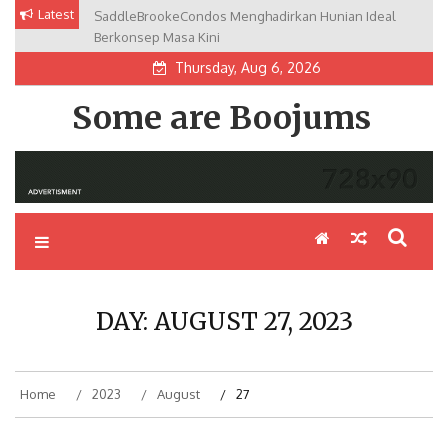
Skip
Latest
SaddleBrookeCondos Menghadirkan Hunian Ideal
saddlebrookecondos Memberikan Solusi Hunian
to
Berkonsep Masa Kini
Berkualitas untuk Semua
content
Thursday, Aug 6, 2026
Some are Boojums
DAY:
AUGUST 27, 2023
Home
2023
August
27