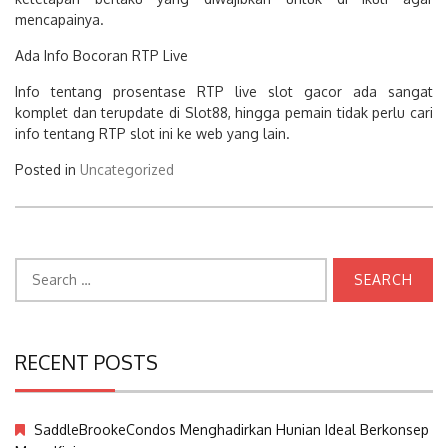
mencapainya.
Ada Info Bocoran RTP Live
Info tentang prosentase RTP live slot gacor ada sangat
komplet dan terupdate di Slot88, hingga pemain tidak perlu cari
info tentang RTP slot ini ke web yang lain.
Posted in
Uncategorized
Search
for:
RECENT POSTS
SaddleBrookeCondos Menghadirkan Hunian Ideal Berkonsep