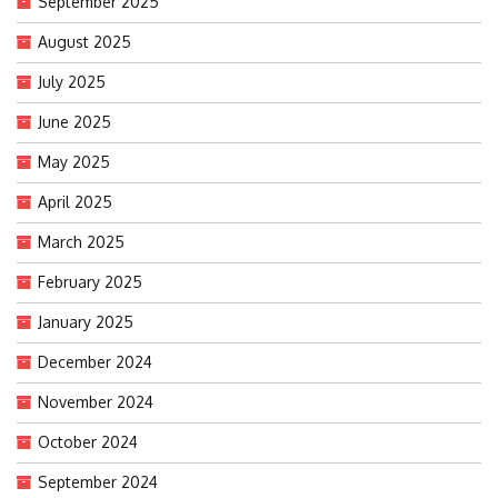
September 2025
August 2025
July 2025
June 2025
May 2025
April 2025
March 2025
February 2025
January 2025
December 2024
November 2024
October 2024
September 2024