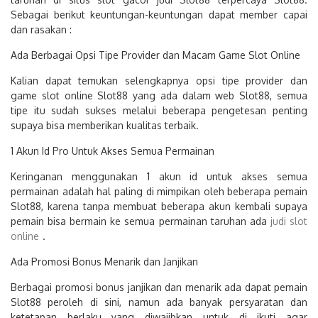
Sebagai berikut keuntungan-keuntungan dapat member capai
dan rasakan :
Ada Berbagai Opsi Tipe Provider dan Macam Game Slot Online
Kalian dapat temukan selengkapnya opsi tipe provider dan
game slot online Slot88 yang ada dalam web Slot88, semua
tipe itu sudah sukses melalui beberapa pengetesan penting
supaya bisa memberikan kualitas terbaik.
1 Akun Id Pro Untuk Akses Semua Permainan
Keringanan menggunakan 1 akun id untuk akses semua
permainan adalah hal paling di mimpikan oleh beberapa pemain
Slot88, karena tanpa membuat beberapa akun kembali supaya
pemain bisa bermain ke semua permainan taruhan ada
judi slot
online
.
Ada Promosi Bonus Menarik dan Janjikan
Berbagai promosi bonus janjikan dan menarik ada dapat pemain
Slot88 peroleh di sini, namun ada banyak persyaratan dan
ketetapan berlaku yang diwajibkan untuk di ikuti agar