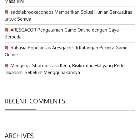
Masa Kini
saddlebrookecondos Memberikan Solusi Hunian Berkualitas
untuk Semua
ARESGACOR Pengalaman Game Online dengan Gaya
Berbeda
Rahasia Popularitas Aresgacor di Kalangan Pecinta Game
Online
Mengenal Sbotop: Cara Kerja, Risiko, dan Hal yang Perlu
Dipahami Sebelum Menggunakannya
RECENT COMMENTS
ARCHIVES