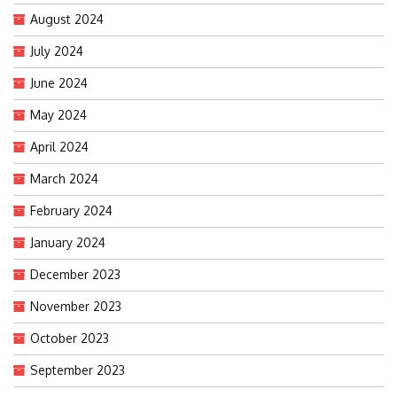
August 2024
July 2024
June 2024
May 2024
April 2024
March 2024
February 2024
January 2024
December 2023
November 2023
October 2023
September 2023