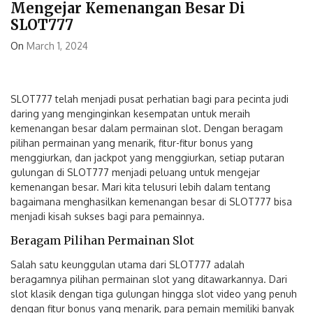
Mengejar Kemenangan Besar Di
SLOT777
On
March 1, 2024
SLOT777 telah menjadi pusat perhatian bagi para pecinta judi
daring yang menginginkan kesempatan untuk meraih
kemenangan besar dalam permainan slot. Dengan beragam
pilihan permainan yang menarik, fitur-fitur bonus yang
menggiurkan, dan jackpot yang menggiurkan, setiap putaran
gulungan di SLOT777 menjadi peluang untuk mengejar
kemenangan besar. Mari kita telusuri lebih dalam tentang
bagaimana menghasilkan kemenangan besar di SLOT777 bisa
menjadi kisah sukses bagi para pemainnya.
Beragam Pilihan Permainan Slot
Salah satu keunggulan utama dari SLOT777 adalah
beragamnya pilihan permainan slot yang ditawarkannya. Dari
slot klasik dengan tiga gulungan hingga slot video yang penuh
dengan fitur bonus yang menarik, para pemain memiliki banyak