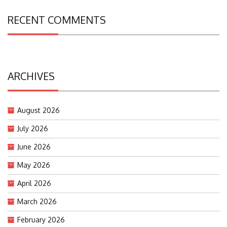
RECENT COMMENTS
ARCHIVES
August 2026
July 2026
June 2026
May 2026
April 2026
March 2026
February 2026