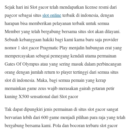
Sejak hari ini Slot gacor telah mendapatkan license resmi dari
pagcor sebagai situs
slot online
terbaik di indonesia, dengan
harapan bisa memberikan pelayanan terbaik untuk semua
Member yang telah bergabung bersama situs slot akan dilayani.
Sebuah kebanggaan hakiki bagi kami karna baru saja provider
nomor 1 slot gacor Pragmatic Play menjalin hubungan erat yang
mempercayakan sebagai pemegang kendali utama permainan
Gates Of Olympus atau yang sering masuk dalam perbincangan
orang dengan jumlah return to player tertinggi dari semua situs
slot di indonesia. Maka, bagi semua pemain yang kerap
memainkan game zeus wajib merasakan gairah getaran petir
kuning X500 sensational dari Slot gacor
Tak dapat dipungkiri jenis permainan di situs slot gacor sangat
bervarian lebih dari 600 game menjadi pilihan para raja yang telah
bergabung bersama kami. Pola dan bocoran terbaru slot gacor