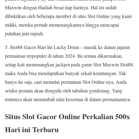
Maxwin dengan Hadiah besar tiap harinya. Hal ini sudah
dibuktikan oleh beberapa member di situs Slot Online yang kami
miliki, mereka pernah memenangkannya hingga mencapai
puluhan juta rupiah.
5. Slot88 Gacor Hari Ini Lucky Drum – masuk ke dalam jajaran
permainan terpopuler di tahun 2024. Itu semua dikarenakan,
setiap kali memenangkan jackpot pada game Slot Maxwin Slot88,
maka Anda bisa mendapatkan banyak sekali keuntungan. Tak
hanya itu saja, saat memulai permainan Slot Online nya, Anda
selaku pemain akan disuguhi oleh tabuhan genderang. Yang
tentunya akan menambah nilai keseruan di dalam permainannya.
Situs Slot Gacor Online Perkalian 500x
Hari ini Terbaru