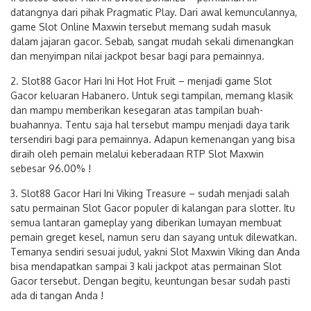
datangnya dari pihak Pragmatic Play. Dari awal kemunculannya,
game Slot Online Maxwin tersebut memang sudah masuk
dalam jajaran gacor. Sebab, sangat mudah sekali dimenangkan
dan menyimpan nilai jackpot besar bagi para pemainnya.
2. Slot88 Gacor Hari Ini Hot Hot Fruit – menjadi game Slot
Gacor keluaran Habanero. Untuk segi tampilan, memang klasik
dan mampu memberikan kesegaran atas tampilan buah-
buahannya. Tentu saja hal tersebut mampu menjadi daya tarik
tersendiri bagi para pemainnya. Adapun kemenangan yang bisa
diraih oleh pemain melalui keberadaan RTP Slot Maxwin
sebesar 96.00% !
3. Slot88 Gacor Hari Ini Viking Treasure – sudah menjadi salah
satu permainan Slot Gacor populer di kalangan para slotter. Itu
semua lantaran gameplay yang diberikan lumayan membuat
pemain greget kesel, namun seru dan sayang untuk dilewatkan.
Temanya sendiri sesuai judul, yakni Slot Maxwin Viking dan Anda
bisa mendapatkan sampai 3 kali jackpot atas permainan Slot
Gacor tersebut. Dengan begitu, keuntungan besar sudah pasti
ada di tangan Anda !