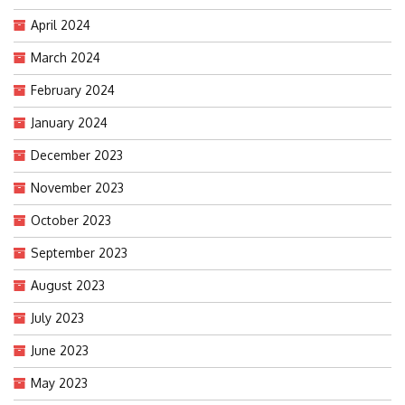
April 2024
March 2024
February 2024
January 2024
December 2023
November 2023
October 2023
September 2023
August 2023
July 2023
June 2023
May 2023