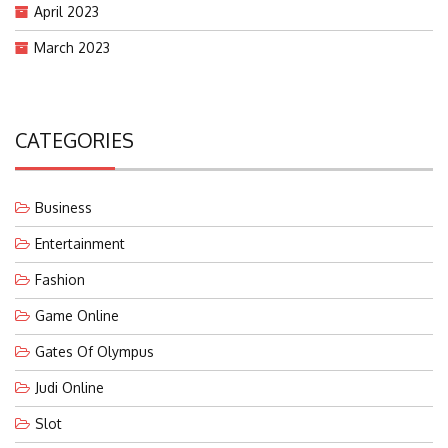
April 2023
March 2023
CATEGORIES
Business
Entertainment
Fashion
Game Online
Gates Of Olympus
Judi Online
Slot