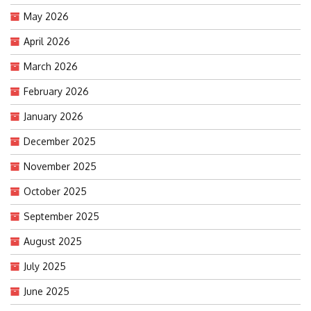
May 2026
April 2026
March 2026
February 2026
January 2026
December 2025
November 2025
October 2025
September 2025
August 2025
July 2025
June 2025