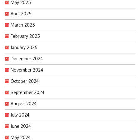
May 2025
April 2025
March 2025
February 2025
January 2025
December 2024
November 2024
October 2024
September 2024
August 2024
July 2024
June 2024
May 2024