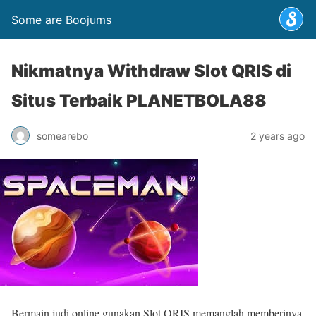
Some are Boojums
Nikmatnya Withdraw Slot QRIS di
Situs Terbaik PLANETBOLA88
somearebo
2 years ago
Bermain judi online gunakan Slot QRIS memanglah memberinya