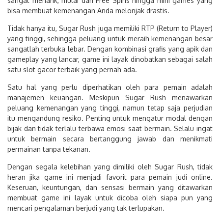
sangat menarik, mulai dari Free Spins hingga mini games yang
bisa membuat kemenangan Anda melonjak drastis.
Tidak hanya itu, Sugar Rush juga memiliki RTP (Return to Player)
yang tinggi, sehingga peluang untuk meraih kemenangan besar
sangatlah terbuka lebar. Dengan kombinasi grafis yang apik dan
gameplay yang lancar, game ini layak dinobatkan sebagai salah
satu slot gacor terbaik yang pernah ada.
Satu hal yang perlu diperhatikan oleh para pemain adalah
manajemen keuangan. Meskipun Sugar Rush menawarkan
peluang kemenangan yang tinggi, namun tetap saja perjudian
itu mengandung resiko. Penting untuk mengatur modal dengan
bijak dan tidak terlalu terbawa emosi saat bermain. Selalu ingat
untuk bermain secara bertanggung jawab dan menikmati
permainan tanpa tekanan.
Dengan segala kelebihan yang dimiliki oleh Sugar Rush, tidak
heran jika game ini menjadi favorit para pemain judi online.
Keseruan, keuntungan, dan sensasi bermain yang ditawarkan
membuat game ini layak untuk dicoba oleh siapa pun yang
mencari pengalaman berjudi yang tak terlupakan.