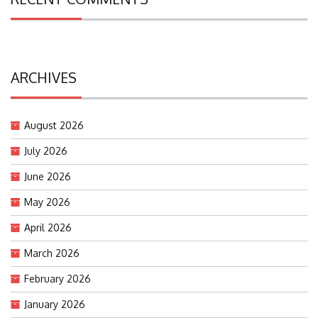
ARCHIVES
August 2026
July 2026
June 2026
May 2026
April 2026
March 2026
February 2026
January 2026