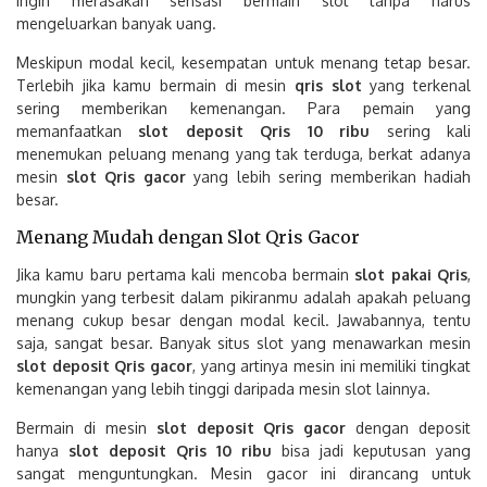
ingin merasakan sensasi bermain slot tanpa harus
mengeluarkan banyak uang.
Meskipun modal kecil, kesempatan untuk menang tetap besar.
Terlebih jika kamu bermain di mesin
qris slot
yang terkenal
sering memberikan kemenangan. Para pemain yang
memanfaatkan
slot deposit Qris 10 ribu
sering kali
menemukan peluang menang yang tak terduga, berkat adanya
mesin
slot Qris gacor
yang lebih sering memberikan hadiah
besar.
Menang Mudah dengan Slot Qris Gacor
Jika kamu baru pertama kali mencoba bermain
slot pakai Qris
,
mungkin yang terbesit dalam pikiranmu adalah apakah peluang
menang cukup besar dengan modal kecil. Jawabannya, tentu
saja, sangat besar. Banyak situs slot yang menawarkan mesin
slot deposit Qris gacor
, yang artinya mesin ini memiliki tingkat
kemenangan yang lebih tinggi daripada mesin slot lainnya.
Bermain di mesin
slot deposit Qris gacor
dengan deposit
hanya
slot deposit Qris 10 ribu
bisa jadi keputusan yang
sangat menguntungkan. Mesin gacor ini dirancang untuk