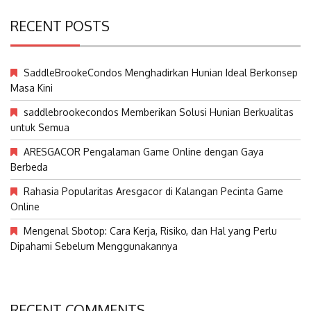
RECENT POSTS
SaddleBrookeCondos Menghadirkan Hunian Ideal Berkonsep
Masa Kini
saddlebrookecondos Memberikan Solusi Hunian Berkualitas
untuk Semua
ARESGACOR Pengalaman Game Online dengan Gaya
Berbeda
Rahasia Popularitas Aresgacor di Kalangan Pecinta Game
Online
Mengenal Sbotop: Cara Kerja, Risiko, dan Hal yang Perlu
Dipahami Sebelum Menggunakannya
RECENT COMMENTS