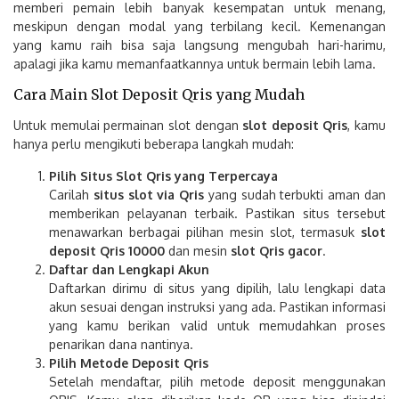
memberi pemain lebih banyak kesempatan untuk menang,
meskipun dengan modal yang terbilang kecil. Kemenangan
yang kamu raih bisa saja langsung mengubah hari-harimu,
apalagi jika kamu memanfaatkannya untuk bermain lebih lama.
Cara Main Slot Deposit Qris yang Mudah
Untuk memulai permainan slot dengan
slot deposit Qris
, kamu
hanya perlu mengikuti beberapa langkah mudah:
Pilih Situs Slot Qris yang Terpercaya
Carilah
situs slot via Qris
yang sudah terbukti aman dan
memberikan pelayanan terbaik. Pastikan situs tersebut
menawarkan berbagai pilihan mesin slot, termasuk
slot
deposit Qris 10000
dan mesin
slot Qris gacor
.
Daftar dan Lengkapi Akun
Daftarkan dirimu di situs yang dipilih, lalu lengkapi data
akun sesuai dengan instruksi yang ada. Pastikan informasi
yang kamu berikan valid untuk memudahkan proses
penarikan dana nantinya.
Pilih Metode Deposit Qris
Setelah mendaftar, pilih metode deposit menggunakan