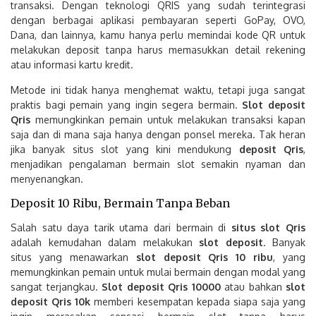
transaksi. Dengan teknologi QRIS yang sudah terintegrasi
dengan berbagai aplikasi pembayaran seperti GoPay, OVO,
Dana, dan lainnya, kamu hanya perlu memindai kode QR untuk
melakukan deposit tanpa harus memasukkan detail rekening
atau informasi kartu kredit.
Metode ini tidak hanya menghemat waktu, tetapi juga sangat
praktis bagi pemain yang ingin segera bermain.
Slot deposit
Qris
memungkinkan pemain untuk melakukan transaksi kapan
saja dan di mana saja hanya dengan ponsel mereka. Tak heran
jika banyak situs slot yang kini mendukung
deposit Qris
,
menjadikan pengalaman bermain slot semakin nyaman dan
menyenangkan.
Deposit 10 Ribu, Bermain Tanpa Beban
Salah satu daya tarik utama dari bermain di
situs slot Qris
adalah kemudahan dalam melakukan
slot deposit
. Banyak
situs yang menawarkan
slot deposit Qris 10 ribu
, yang
memungkinkan pemain untuk mulai bermain dengan modal yang
sangat terjangkau.
Slot deposit Qris 10000
atau bahkan
slot
deposit Qris 10k
memberi kesempatan kepada siapa saja yang