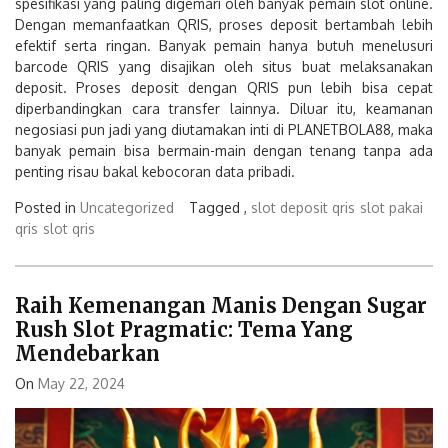
spesifikasi yang paling digemari oleh banyak pemain slot online.
Dengan memanfaatkan QRIS, proses deposit bertambah lebih
efektif serta ringan. Banyak pemain hanya butuh menelusuri
barcode QRIS yang disajikan oleh situs buat melaksanakan
deposit. Proses deposit dengan QRIS pun lebih bisa cepat
diperbandingkan cara transfer lainnya. Diluar itu, keamanan
negosiasi pun jadi yang diutamakan inti di PLANETBOLA88, maka
banyak pemain bisa bermain-main dengan tenang tanpa ada
penting risau bakal kebocoran data pribadi.
Posted in
Uncategorized
Tagged ,
slot deposit qris
slot pakai
qris
slot qris
Raih Kemenangan Manis Dengan Sugar
Rush Slot Pragmatic: Tema Yang
Mendebarkan
On
May 22, 2024