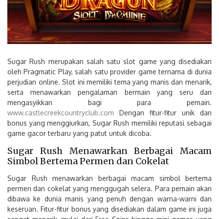
Sugar Rush merupakan salah satu slot game yang disediakan
oleh Pragmatic Play, salah satu provider game ternama di dunia
perjudian online. Slot ini memiliki tema yang manis dan menarik,
serta menawarkan pengalaman bermain yang seru dan
mengasyikkan bagi para pemain.
www.castlecreekcountryclub.com
Dengan fitur-fitur unik dan
bonus yang menggiurkan, Sugar Rush memiliki reputasi sebagai
game gacor terbaru yang patut untuk dicoba.
Sugar Rush Menawarkan Berbagai Macam
Simbol Bertema Permen dan Cokelat
Sugar Rush menawarkan berbagai macam simbol bertema
permen dan cokelat yang menggugah selera. Para pemain akan
dibawa ke dunia manis yang penuh dengan warna-warni dan
keseruan. Fitur-fitur bonus yang disediakan dalam game ini juga