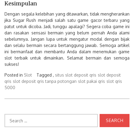
Kesimpulan
Dengan segala kelebihan yang ditawarkan, tidak mengherankan
jika Sugar Rush menjadi salah satu game gacor terbaru yang
patut untuk dicoba. Jadi, tunggu apalagi? Segera coba game ini
dan rasakan sensasi bermain yang belum pernah Anda alami
sebelumnya. Jangan lupa untuk mengatur modal dengan bijak
dan selalu bermain secara bertanggung jawab. Semoga artikel
ini bermanfaat dan membantu Anda dalam menemukan game
slot terbaik untuk dimainkan. Selamat bermain dan semoga
sukses!
Posted in
Slot
Tagged ,
situs slot deposit qris
slot deposit
qris
slot deposit qris tanpa potongan
slot pakai qris
slot qris
5000
Search
for: