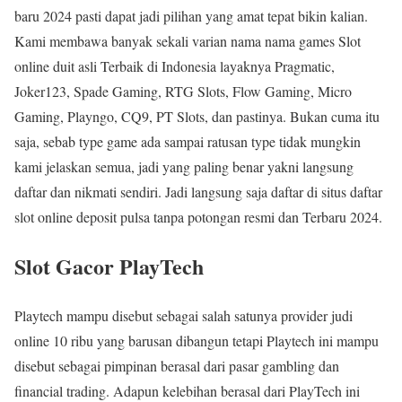
baru 2024 pasti dapat jadi pilihan yang amat tepat bikin kalian.
Kami membawa banyak sekali varian nama nama games Slot
online duit asli Terbaik di Indonesia layaknya Pragmatic,
Joker123, Spade Gaming, RTG Slots, Flow Gaming, Micro
Gaming, Playngo, CQ9, PT Slots, dan pastinya. Bukan cuma itu
saja, sebab type game ada sampai ratusan type tidak mungkin
kami jelaskan semua, jadi yang paling benar yakni langsung
daftar dan nikmati sendiri. Jadi langsung saja daftar di situs daftar
slot online deposit pulsa tanpa potongan resmi dan Terbaru 2024.
Slot Gacor PlayTech
Playtech mampu disebut sebagai salah satunya provider judi
online 10 ribu yang barusan dibangun tetapi Playtech ini mampu
disebut sebagai pimpinan berasal dari pasar gambling dan
financial trading. Adapun kelebihan berasal dari PlayTech ini