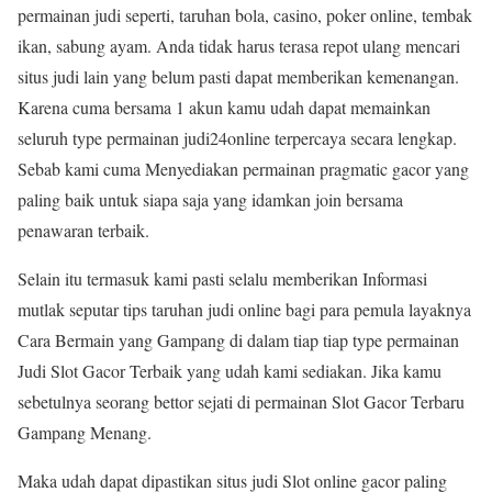
permainan judi seperti, taruhan bola, casino, poker online, tembak
ikan, sabung ayam. Anda tidak harus terasa repot ulang mencari
situs judi lain yang belum pasti dapat memberikan kemenangan.
Karena cuma bersama 1 akun kamu udah dapat memainkan
seluruh type permainan judi24online terpercaya secara lengkap.
Sebab kami cuma Menyediakan permainan pragmatic gacor yang
paling baik untuk siapa saja yang idamkan join bersama
penawaran terbaik.
Selain itu termasuk kami pasti selalu memberikan Informasi
mutlak seputar tips taruhan judi online bagi para pemula layaknya
Cara Bermain yang Gampang di dalam tiap tiap type permainan
Judi Slot Gacor Terbaik yang udah kami sediakan. Jika kamu
sebetulnya seorang bettor sejati di permainan Slot Gacor Terbaru
Gampang Menang.
Maka udah dapat dipastikan situs judi Slot online gacor paling