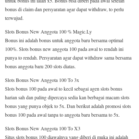
untuk bonus ini ialah x5. Bonus bisa diberi pada awal setelah
bonus di claim dan persyaratan agar dapat withdraw, to perlu
terwujud.
Slots Bonus New Anggota 100 % Magic.Ly
Bonus ini adalah bonus untuk anggota baru bersama optimal
100%. Slots bonus new anggota 100 pada awal to rendah ini
punya to rendah. Persyaratan agar dapat withdraw sama bersama
bonus anggota baru 200 slots diatas.
Slots Bonus New Anggota 100 To 3x
Slots bonus 100 pada awal to kecil sebagai agen slots bonus
harian sah dan paling dipercaya sedia kan berbagai macam slots
bonus yang punya objek to 5x. Dan berikut adalah promosi slots
bonus 100 pada awal tanpa to anggota baru bersama to 5x.
Slots Bonus New Anggota 100 To X3
Situs slots bonus 100 diawalnya yang diberi di muka ini adalah