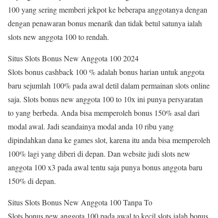
100 yang sering memberi jekpot ke beberapa anggotanya dengan
dengan penawaran bonus menarik dan tidak betul satunya ialah
slots new anggota 100 to rendah.
Situs Slots Bonus New Anggota 100 2024
Slots bonus cashback 100 % adalah bonus harian untuk anggota
baru sejumlah 100% pada awal detil dalam permainan slots online
saja. Slots bonus new anggota 100 to 10x ini punya persyaratan
to yang berbeda. Anda bisa memperoleh bonus 150% asal dari
modal awal. Jadi seandainya modal anda 10 ribu yang
dipindahkan dana ke games slot, karena itu anda bisa memperoleh
100% lagi yang diberi di depan. Dan website judi slots new
anggota 100 x3 pada awal tentu saja punya bonus anggota baru
150% di depan.
Situs Slots Bonus New Anggota 100 Tanpa To
Slots bonus new anggota 100 pada awal to kecil slots ialah bonus