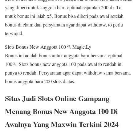
yang diberi untuk anggota baru optimal sejumlah 200 rb. To
untuk bonus ini ialah x5. Bonus bisa diberi pada awal setelah
bonus di claim dan persyaratan agar dapat withdraw, to perlu
terwujud.
Slots Bonus New Anggota 100 % Magic.Ly
Bonus ini adalah bonus untuk anggota baru bersama optimal
100%. Slots bonus new anggota 100 pada awal to rendah ini
punya to rendah. Persyaratan agar dapat withdraw sama bersama
bonus anggota baru 200 slots diatas.
Situs Judi Slots Online Gampang
Menang Bonus New Anggota 100 Di
Awalnya Yang Maxwin Terkini 2024