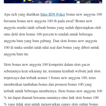
Apa sich yang diartikan
Situs IDN Poker
bonus new anggota 100
bersama bonus new anggota 100 rb pada awal? Bonus new
anggota sendiri ialah sebuah bonus yang sudah dipersiapkan oleh
situs detil slots bonus 100 percent to rendah untuk beberapa
anggota baru yang baru gabung. Dan slots bonus new anggota
100 di muka sendiri ialah nilai asal dari bonus yang diberi untuk
anggota baru itu.
Slots bonus new anggota 100 kompetisi dalam slots gacor
sebenarnya keat sekarang ini, terutama kembali website judi slots
terpercaya dan terbaik nomor 1 bonus new anggota 100, terus
memberikan tambahan bonus dan promosi bonus 100 yang
terbaik untuk beberapa membernya. Slots bonus new anggota 100
% ini dapat diamati bersama ramainya situs link slots bonus 100
% yang tidak stop untuk menawarkan games slots online bonus