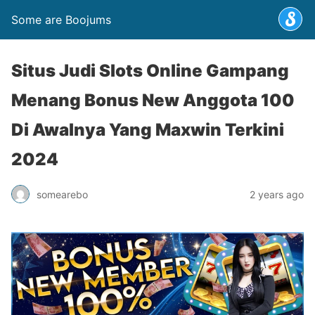
Some are Boojums
Situs Judi Slots Online Gampang
Menang Bonus New Anggota 100
Di Awalnya Yang Maxwin Terkini
2024
somearebo
2 years ago