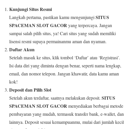
Kunjungi Situs Resmi
SITUS
Langkah pertama, pastikan kamu mengunjungi
SPACEMAN SLOT GACOR
yang terpercaya. Jangan
sampai salah pilih situs, ya! Cari situs yang sudah memiliki
lisensi resmi supaya permainanmu aman dan nyaman.
Daftar Akun
Setelah masuk ke situs, klik tombol ‘Daftar’ atau ‘Registrasi’.
Isi data diri yang diminta dengan benar, seperti nama lengkap,
email, dan nomor telepon. Jangan khawatir, data kamu aman
kok!
Deposit dan Pilih Slot
SITUS
Setelah akun terdaftar, saatnya melakukan deposit.
SPACEMAN SLOT GACOR
menyediakan berbagai metode
pembayaran yang mudah, termasuk transfer bank, e-wallet, dan
lainnya. Deposit sesuai kemampuanmu, mulai dari jumlah kecil