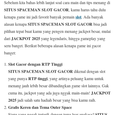
Sebelum kita bahas lebih lanjut soal cara main dan tips menang di
SITUS SPACEMAN SLOT GACOR
, kamu harus tahu dulu
slot
kenapa game ini jadi favorit banyak pemain
. Ada banyak
SITUS SPACEMAN SLOT GACOR
alasan kenapa
bisa jadi
pilihan tepat buat kamu yang pengen menang jackpot besar, mulai
JACKPOT 2025
dari
yang legendaris, hingga gameplay yang
seru banget. Berikut beberapa alasan kenapa game ini gacor
banget:
Slot Gacor dengan RTP Tinggi
SITUS SPACEMAN SLOT GACOR
dikenal dengan slot
RTP tinggi
yang punya
, yang artinya peluang kamu untuk
menang jauh lebih besar dibandingkan game slot lainnya. Gak
JACKPOT
cuma itu, jackpot yang ada juga nggak main-main!
2025
jadi salah satu hadiah besar yang bisa kamu raih.
Grafis Keren dan Tema Outer Space
SITUS
Siapa yang nggak tertarik dengan tema luar angkasa?