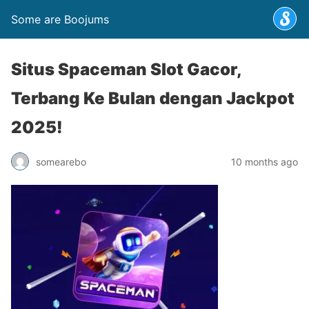
Some are Boojums
Situs Spaceman Slot Gacor,
Terbang Ke Bulan dengan Jackpot
2025!
somearebo
10 months ago