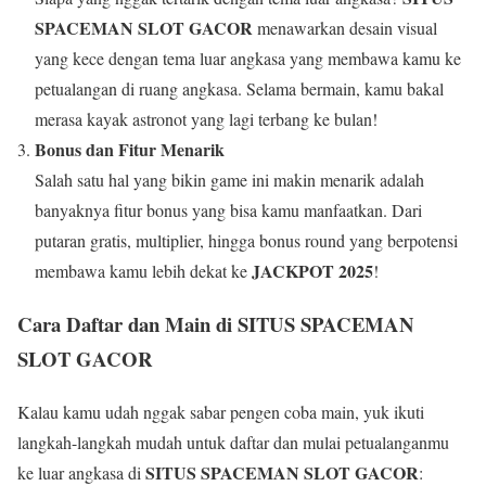
SPACEMAN SLOT GACOR
menawarkan desain visual
yang kece dengan tema luar angkasa yang membawa kamu ke
petualangan di ruang angkasa. Selama bermain, kamu bakal
merasa kayak astronot yang lagi terbang ke bulan!
Bonus dan Fitur Menarik
Salah satu hal yang bikin game ini makin menarik adalah
banyaknya fitur bonus yang bisa kamu manfaatkan. Dari
putaran gratis, multiplier, hingga bonus round yang berpotensi
JACKPOT 2025
membawa kamu lebih dekat ke
!
Cara Daftar dan Main di
SITUS SPACEMAN
SLOT GACOR
Kalau kamu udah nggak sabar pengen coba main, yuk ikuti
langkah-langkah mudah untuk daftar dan mulai petualanganmu
SITUS SPACEMAN SLOT GACOR
ke luar angkasa di
: