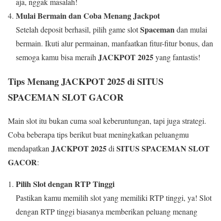
aja, nggak masalah!
Mulai Bermain dan Coba Menang Jackpot
Spaceman
Setelah deposit berhasil, pilih game slot
dan mulai
bermain. Ikuti alur permainan, manfaatkan fitur-fitur bonus, dan
JACKPOT 2025
semoga kamu bisa meraih
yang fantastis!
Tips Menang
JACKPOT 2025
di
SITUS
SPACEMAN SLOT GACOR
Main slot itu bukan cuma soal keberuntungan, tapi juga strategi.
Coba beberapa tips berikut buat meningkatkan peluangmu
JACKPOT 2025
SITUS SPACEMAN SLOT
mendapatkan
di
GACOR
:
Pilih Slot dengan RTP Tinggi
Pastikan kamu memilih slot yang memiliki RTP tinggi, ya! Slot
dengan RTP tinggi biasanya memberikan peluang menang