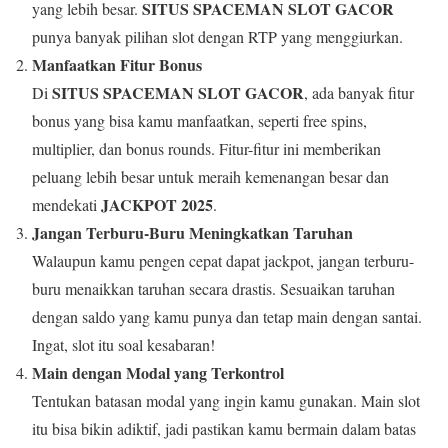
SITUS SPACEMAN SLOT GACOR
yang lebih besar.
punya banyak pilihan slot dengan RTP yang menggiurkan.
Manfaatkan Fitur Bonus
SITUS SPACEMAN SLOT GACOR
Di
, ada banyak fitur
bonus yang bisa kamu manfaatkan, seperti free spins,
multiplier, dan bonus rounds. Fitur-fitur ini memberikan
peluang lebih besar untuk meraih kemenangan besar dan
JACKPOT 2025
mendekati
.
Jangan Terburu-Buru Meningkatkan Taruhan
Walaupun kamu pengen cepat dapat jackpot, jangan terburu-
buru menaikkan taruhan secara drastis. Sesuaikan taruhan
dengan saldo yang kamu punya dan tetap main dengan santai.
Ingat, slot itu soal kesabaran!
Main dengan Modal yang Terkontrol
Tentukan batasan modal yang ingin kamu gunakan. Main slot
itu bisa bikin adiktif, jadi pastikan kamu bermain dalam batas