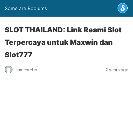
Some are Boojums
SLOT THAILAND: Link Resmi Slot
Terpercaya untuk Maxwin dan
Slot777
somearebo
2 years ago