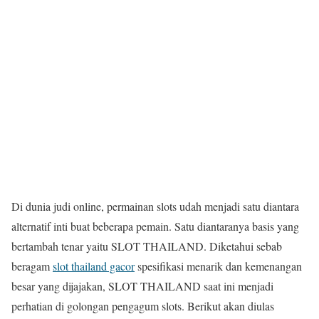
Di dunia judi online, permainan slots udah menjadi satu diantara
alternatif inti buat beberapa pemain. Satu diantaranya basis yang
bertambah tenar yaitu SLOT THAILAND. Diketahui sebab
beragam
slot thailand gacor
spesifikasi menarik dan kemenangan
besar yang dijajakan, SLOT THAILAND saat ini menjadi
perhatian di golongan pengagum slots. Berikut akan diulas