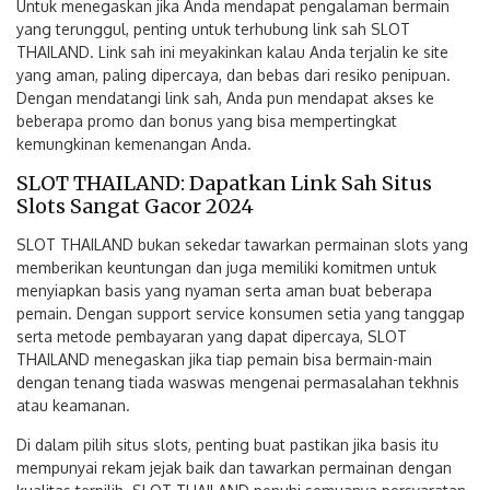
Untuk menegaskan jika Anda mendapat pengalaman bermain
yang terunggul, penting untuk terhubung link sah SLOT
THAILAND. Link sah ini meyakinkan kalau Anda terjalin ke site
yang aman, paling dipercaya, dan bebas dari resiko penipuan.
Dengan mendatangi link sah, Anda pun mendapat akses ke
beberapa promo dan bonus yang bisa mempertingkat
kemungkinan kemenangan Anda.
SLOT THAILAND: Dapatkan Link Sah Situs
Slots Sangat Gacor 2024
SLOT THAILAND bukan sekedar tawarkan permainan slots yang
memberikan keuntungan dan juga memiliki komitmen untuk
menyiapkan basis yang nyaman serta aman buat beberapa
pemain. Dengan support service konsumen setia yang tanggap
serta metode pembayaran yang dapat dipercaya, SLOT
THAILAND menegaskan jika tiap pemain bisa bermain-main
dengan tenang tiada waswas mengenai permasalahan tekhnis
atau keamanan.
Di dalam pilih situs slots, penting buat pastikan jika basis itu
mempunyai rekam jejak baik dan tawarkan permainan dengan