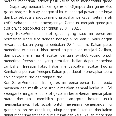
metode menerima jackpot pasti kalian telah mengetahui game
ini. Siapa lagi apabila bukan gates of Olympus dari game slot
gacor pragmatic play, dengan si kakek sebagai pawang petirnya
dan kita sebagai anggota mengharapakan perkalian petir merah
x500 sebagai kunci kemengannya. Game ini menjadi game judi
slot online terpopuler dari tahun 2019 – 2023.
Lucky NekoPermainan slot gacor yang satu ini bersistem
permainan video slot dengan konsep 6 rol dan 5 baris degan
reward perkalian yang di sediakan 2,3,4, dan 5. Kalian patut
menerima wild untuk bisa menaikan perkalian menjadi 2x lipat,
dan patut menerima 4 scatter dengan symbol kucing untuk
menerima freespin hal yang demikian. Kalian dapat menerima
tambahan freespin kalau kalian mendaptatkan scatter kucing
Kembali di putaran freespin. Kalian juga dapat menerapkan auto
spin dengan turbo dan tanpa turbo.
Koi GatesPermainan koi gates ini benar-benar tenar pada
masanya dan masih konsisten dimainkan sampai ketika ini. Koi
sebagai tema game judi slot gacor ini benar-benar memanjakan
mata dan tak membikin para anggota bosan untuk
memainkannya. Tak susah untuk menerima kemenangan di
game slot online terbaik ini, cukup dengan 2 ikan koi dan kalian
dapat menerima freespin cuma-cuma dan kalau kalian menerima