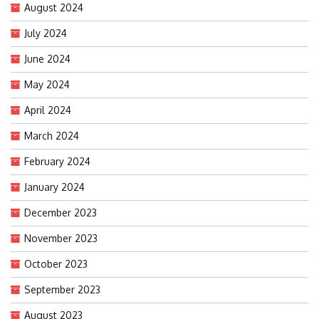
August 2024
July 2024
June 2024
May 2024
April 2024
March 2024
February 2024
January 2024
December 2023
November 2023
October 2023
September 2023
August 2023