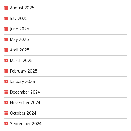
August 2025
July 2025
June 2025
May 2025
April 2025
March 2025
February 2025
January 2025
December 2024
November 2024
October 2024
September 2024