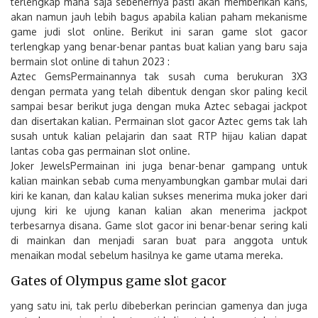
terlengkap mana saja sebenernya pasti akan memberikan kans,
akan namun jauh lebih bagus apabila kalian paham mekanisme
game judi slot online. Berikut ini saran game slot gacor
terlengkap yang benar-benar pantas buat kalian yang baru saja
bermain slot online di tahun 2023 :
Aztec GemsPermainannya tak susah cuma berukuran 3X3
dengan permata yang telah dibentuk dengan skor paling kecil
sampai besar berikut juga dengan muka Aztec sebagai jackpot
dan disertakan kalian. Permainan slot gacor Aztec gems tak lah
susah untuk kalian pelajarin dan saat RTP hijau kalian dapat
lantas coba gas permainan slot online.
Joker JewelsPermainan ini juga benar-benar gampang untuk
kalian mainkan sebab cuma menyambungkan gambar mulai dari
kiri ke kanan, dan kalau kalian sukses menerima muka joker dari
ujung kiri ke ujung kanan kalian akan menerima jackpot
terbesarnya disana. Game slot gacor ini benar-benar sering kali
di mainkan dan menjadi saran buat para anggota untuk
menaikan modal sebelum hasilnya ke game utama mereka.
Gates of Olympus game slot gacor
yang satu ini, tak perlu dibeberkan perincian gamenya dan juga