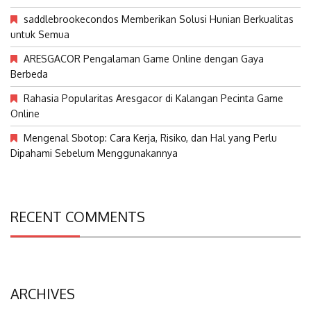
saddlebrookecondos Memberikan Solusi Hunian Berkualitas
untuk Semua
ARESGACOR Pengalaman Game Online dengan Gaya
Berbeda
Rahasia Popularitas Aresgacor di Kalangan Pecinta Game
Online
Mengenal Sbotop: Cara Kerja, Risiko, dan Hal yang Perlu
Dipahami Sebelum Menggunakannya
RECENT COMMENTS
ARCHIVES