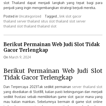
slot Thailand dapat menjadi langkah yang tepat bagi para
penjudi yang ingin mengembangkan strategi berjudi mereka.
Posted in
Uncategorized
Tagged ,
link slot gacor
thailand
server thailand
situs slot thailand
slot server
thailand
slot thailand
thailand slot
Berikut Permainan Web Judi Slot Tidak
Gacor Terlengkap
On
March 9, 2024
Berikut Permainan Web Judi Slot
Tidak Gacor Terlengkap
Dan Terpercaya 2023Tak sedikit permainan
server thailand slot
yang disediakan di Slot88, kalian pasti kebingungan dan merjadi
sedikit frustasi sebab memilikirkan game slot gacor mana yang
mau kalian mainkan. Sebelumnya bermain di game slot online