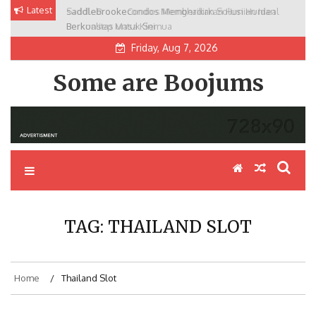
Skip
Latest
saddlebrookecondos Memberikan Solusi Hunian
to
Berkualitas untuk Semua
content
Friday, Aug 7, 2026
Some are Boojums
TAG:
THAILAND SLOT
Home
Thailand Slot