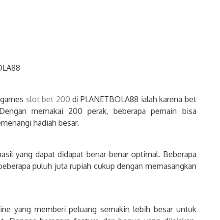
OLA88
n games
slot bet 200
di PLANETBOLA88 ialah karena bet
u. Dengan memakai 200 perak, beberapa pemain bisa
menangi hadiah besar.
 hasil yang dapat didapat benar-benar optimal. Beberapa
eberapa puluh juta rupiah cukup dengan memasangkan
line yang memberi peluang semakin lebih besar untuk