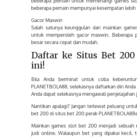
beberapa pemain untuk memenangi games slot
beberapa pemain mempunyai kesempatan lebih
Gacor Maxwin
Salah satunya keunggulan dari mainkan gam
untuk memperoleh gacor maxwin. Beberapa 
besar secara cepat dan mudah.
Daftar ke Situs Bet 2
ini!
Bila Anda berminat untuk coba keberunt
PLANETBOLA88, selekasnya daftarkan diri Anda s
Anda dapat selekasnya mengawali penjelajahan j
Nantikan apalagi? Jangan terlewat peluang un
bet 200 di situs bet 200 perak PLANETBOLA8Ber
Mainkan games slot bet 200 menjadi sebuah 
judi online. Walaupun bet yang dipakai kecil,