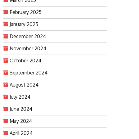
March 2025
February 2025
January 2025
December 2024
November 2024
October 2024
September 2024
August 2024
July 2024
June 2024
May 2024
April 2024