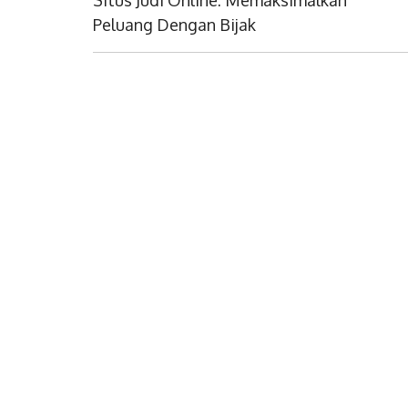
Situs Judi Online: Memaksimalkan
Peluang Dengan Bijak