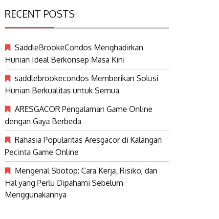
RECENT POSTS
SaddleBrookeCondos Menghadirkan
Hunian Ideal Berkonsep Masa Kini
saddlebrookecondos Memberikan Solusi
Hunian Berkualitas untuk Semua
ARESGACOR Pengalaman Game Online
dengan Gaya Berbeda
Rahasia Popularitas Aresgacor di Kalangan
Pecinta Game Online
Mengenal Sbotop: Cara Kerja, Risiko, dan
Hal yang Perlu Dipahami Sebelum
Menggunakannya