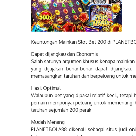
Keuntungan Mainkan Slot Bet 200 di PLANETB
Dapat dijangkau dan Ekonomis
Salah satunya argumen khusus kenapa mainka
yang dijajakan benar-benar dapat dijangka
memasangkan taruhan dan berpeluang untuk me
Hasil Optimal
Walaupun bet yang dipakai relatif kecil, tetapi
pemain mempunyai peluang untuk memenangi b
taruhan sejumlah 200 perak.
Mudah Menang
PLANETBOLA88 dikenali sebagai situs judi on