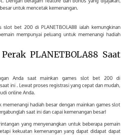
. Dengan beragam feature dan bonus yang dijajakan,
 besar untuk mencetak kemenangan.
es slot bet 200 di PLANETBOLA88 ialah kemungkinan
pemain mempunyai peluang untuk memenangi hadiah
00 Perak PLANETBOLA88 Saat
ungan Anda saat mainkan games slot bet 200 di
aat ini . Lewat proses registrasi yang cepat dan mudah,
udi online Anda.
tuk memenangi hadiah besar dengan mainkan games slot
gabunglah saat ini dan capai kemenangan besar!
rintangan yang menyenangkan untuk beberapa pemain
 tetapi kekuatan kemenangan yang dapat didapat dapat