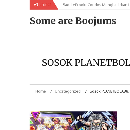
Skip
Latest
SaddleBrookeCondos Menghadirkan Hu
to
content
Some are Boojums
SOSOK PLANETBOL
Home
Uncategorized
Sosok PLANETBOLA88, 