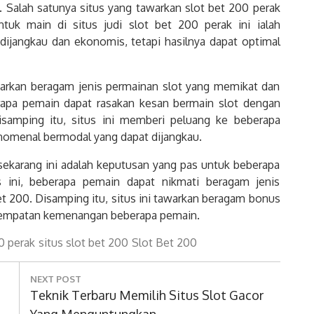
h. Salah satunya situs yang tawarkan slot bet 200 perak
k main di situs judi slot bet 200 perak ini ialah
ijangkau dan ekonomis, tetapi hasilnya dapat optimal
arkan beragam jenis permainan slot yang memikat dan
apa pemain dapat rasakan kesan bermain slot dengan
samping itu, situs ini memberi peluang ke beberapa
nomenal bermodal yang dapat dijangkau.
ekarang ini adalah keputusan yang pas untuk beberapa
 ini, beberapa pemain dapat nikmati beragam jenis
t 200. Disamping itu, situs ini tawarkan beragam bonus
esempatan kemenangan beberapa pemain.
0 perak
situs slot bet 200
Slot Bet 200
NEXT POST
Next
Teknik Terbaru Memilih Situs Slot Gacor
Post: