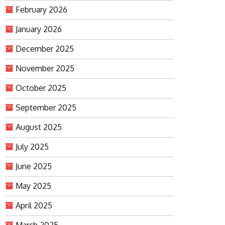
February 2026
January 2026
December 2025
November 2025
October 2025
September 2025
August 2025
July 2025
June 2025
May 2025
April 2025