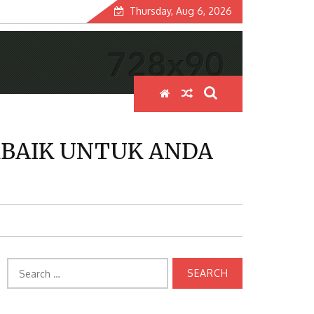
Thursday, Aug 6, 2026
RBAIK UNTUK ANDA
Search
for: