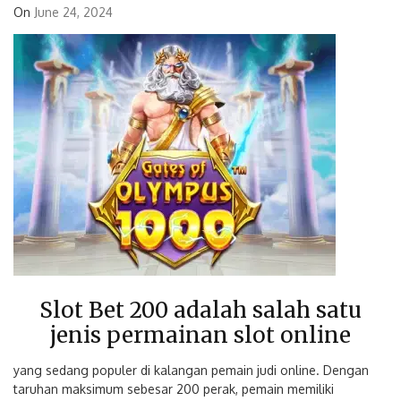
On
June 24, 2024
Slot Bet 200 adalah salah satu
jenis permainan slot online
yang sedang populer di kalangan pemain judi online. Dengan
taruhan maksimum sebesar 200 perak, pemain memiliki