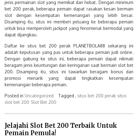
jenis permainan slot yang memikat dan hebat. Dengan minimum
bet 200 perak, beberapa pemain dapat rasakan kesan bermain
slot dengan kesempatan kemenangan yang lebih besar.
Disamping itu, situs ini memberi peluang ke beberapa pemain
untuk bisa memperoleh jackpot yang fenomenal bermodal yang
dapat dijangkau.
Daftar ke situs bet 200 perak PLANETBOLA88 sekarang ini
adalah keputusan yang pas untuk beberapa pemain judi online.
Dengan gabung ke situs ini, beberapa pemain dapat nikmati
beragam jenis keuntungan dan keringanan saat bermain slot bet
200. Disamping itu, situs ini tawarkan beragam bonus dan
promosi menarik yang dapat tingkatkan kesempatan
kemenangan beberapa pemain.
Posted in
Uncategorized
Tagged ,
situs bet 200 perak
situs
slot bet 200
Slot Bet 200
Jelajahi Slot Bet 200 Terbaik Untuk
Pemain Pemula!