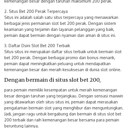
kemenangan besar dengan taruhan maksimum 200 perak.
2. Situs Bet 200 Perak Terpercaya
Situs ini adalah salah satu situs terpercaya yang menawarkan
berbagai jenis permainan slot bet 200 perak. Dengan sistem
keamanan yang terjamin dan layanan pelanggan yang baik,
pemain dapat bermain dengan nyaman dan aman di situs ini.
3. Daftar Dsini Slot Bet 200 Terbaik
Situs-situs ini merupakan daftar situs terbaik untuk bermain slot
bet 200 perak. Dengan berbagai promo dan bonus menarik,
pemain dapat meningkatkan peluang untuk mendapatkan
kemenangan besar dan meraih kesuksesan di dunia slot online.
Dengan bermain di situs slot bet 200,
para pemain memiliki kesempatan untuk meraih kemenangan
besar dengan taruhan yang terjangkau. Dengan sensasi maxwin
yang ditawarkan oleh situs-situs ini, pemain dapat merasakan
pengalaman bermain slot yang menghibur dan menguntungkan.
Jadi, jangan ragu untuk bergabung dan bermain di situs slot bet
200 terbaik dan raih kemenangan besar bersama para pemain
beruntung lainnya.