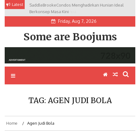
Skip
Latest
SaddleBrookeCondos Menghadirkan Hunian Ideal
saddlebrookecondos Memberikan Solusi Hunian
to
Berkonsep Masa Kini
Berkualitas untuk Semua
content
Friday, Aug 7, 2026
Some are Boojums
TAG:
AGEN JUDI BOLA
Home
Agen Judi Bola