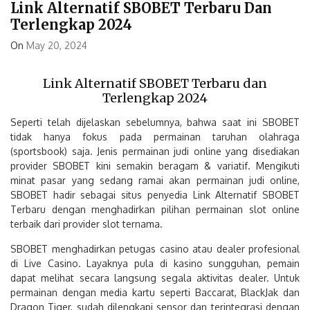
Link Alternatif SBOBET Terbaru Dan
Terlengkap 2024
On
May 20, 2024
Link Alternatif SBOBET Terbaru dan
Terlengkap 2024
Seperti telah dijelaskan sebelumnya, bahwa saat ini SBOBET
tidak hanya fokus pada permainan taruhan olahraga
(sportsbook) saja. Jenis permainan judi online yang disediakan
provider SBOBET kini semakin beragam & variatif. Mengikuti
minat pasar yang sedang ramai akan permainan judi online,
SBOBET hadir sebagai situs penyedia Link Alternatif SBOBET
Terbaru dengan menghadirkan pilihan permainan slot online
terbaik dari provider slot ternama.
SBOBET menghadirkan petugas casino atau dealer profesional
di Live Casino. Layaknya pula di kasino sungguhan, pemain
dapat melihat secara langsung segala aktivitas dealer. Untuk
permainan dengan media kartu seperti Baccarat, BlackJak dan
Dragon Tiger, sudah dilengkapi sensor dan terintegrasi dengan