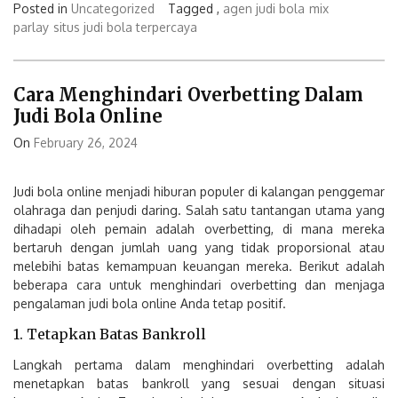
Posted in
Uncategorized
Tagged ,
agen judi bola
mix
parlay
situs judi bola terpercaya
Cara Menghindari Overbetting Dalam
Judi Bola Online
On
February 26, 2024
Judi bola online menjadi hiburan populer di kalangan penggemar
olahraga dan penjudi daring. Salah satu tantangan utama yang
dihadapi oleh pemain adalah overbetting, di mana mereka
bertaruh dengan jumlah uang yang tidak proporsional atau
melebihi batas kemampuan keuangan mereka. Berikut adalah
beberapa cara untuk menghindari overbetting dan menjaga
pengalaman judi bola online Anda tetap positif.
1. Tetapkan Batas Bankroll
Langkah pertama dalam menghindari overbetting adalah
menetapkan batas bankroll yang sesuai dengan situasi