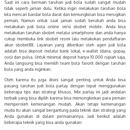
Saat ini cara bermain taruhan judi bola sudah sangat mudah
tidak seperti jaman dulu. Ketika ingin melakukan taruhan bola
kita mencari bandar bola darat dan kemungkinan bisa merugikan
pemain, Namun untuk saat jaman sudah berubah anda bisa
melakukan judi bola online versi sbobet mobile. Anda bisa
melakukan taruhan sbobet melalui smartphone dan anda hanya
cukup membuka link sbobet resmi lalu melakukan pendaftaran
akun sbobet88. Layanan yang diberikan oleh agen judi bola
adalah bisa deposit melalui bank lokal, e-wallet (dana, gopay,
ovo) dan pulsa. Untuk minimal deposit hanya 10.000 rupiah saja,
Anda langsung bisa memilih team bola favorit dengan taruhan
bola yang anda inginkan.
Oleh karena itu juga disini sangat penting untuk Anda bisa
pasang taruhan judi bola parlay dengan tepat menggunakan
beberapa tips dan strategi khusus. Mix parlay ini jadi andalan
terbaik yang bisa dipilih karena bisa memungkinkan para pemain
memperoleh kemenangan mudah. Akan tetapi kemenangan
muda itu akan sangat bergantung pada teknik dan strategi yang
Anda gunakan di dalam permainannya. Jadi berikut adalah
beberapa teknik yang bisa anda gunakan: