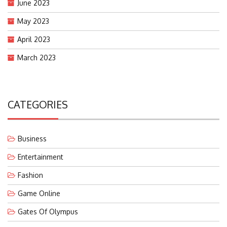
June 2023
May 2023
April 2023
March 2023
CATEGORIES
Business
Entertainment
Fashion
Game Online
Gates Of Olympus