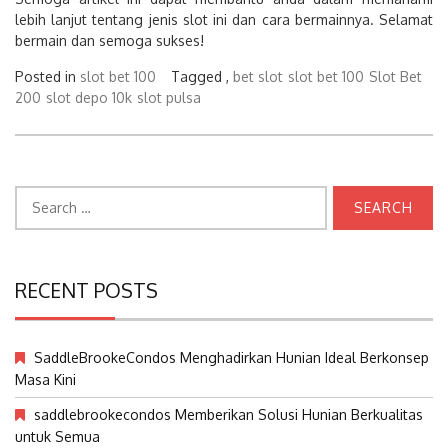
lebih lanjut tentang jenis slot ini dan cara bermainnya. Selamat
bermain dan semoga sukses!
Posted in
slot bet 100
Tagged ,
bet slot
slot bet 100
Slot Bet
200
slot depo 10k
slot pulsa
Search
for:
RECENT POSTS
SaddleBrookeCondos Menghadirkan Hunian Ideal Berkonsep
Masa Kini
saddlebrookecondos Memberikan Solusi Hunian Berkualitas
untuk Semua