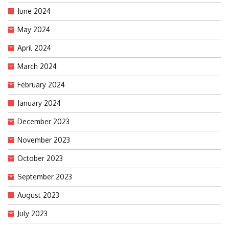
June 2024
May 2024
April 2024
March 2024
February 2024
January 2024
December 2023
November 2023
October 2023
September 2023
August 2023
July 2023