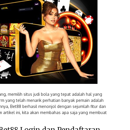
g, memilih situs judi bola yang tepat adalah hal yang
orm yang telah menarik perhatian banyak pemain adalah
innya, Bet88 berhasil menonjol dengan sejumlah fitur dan
 artikel ini, kita akan membahas apa saja yang membuat
Bet88 Login dan Pendaftaran