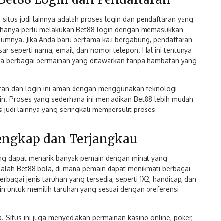
itus judi lainnya adalah proses login dan pendaftaran yang
 hanya perlu melakukan Bet88 login dengan memasukkan
umnya. Jika Anda baru pertama kali bergabung, pendaftaran
ar seperti nama, email, dan nomor telepon. Hal ini tentunya
a berbagai permainan yang ditawarkan tanpa hambatan yang
aran dan login ini aman dengan menggunakan teknologi
ain. Proses yang sederhana ini menjadikan Bet88 lebih mudah
 judi lainnya yang seringkali mempersulit proses
Lengkap dan Terjangkau
ang dapat menarik banyak pemain dengan minat yang
dalah Bet88 bola, di mana pemain dapat menikmati berbagai
erbagai jenis taruhan yang tersedia, seperti 1X2, handicap, dan
n untuk memilih taruhan yang sesuai dengan preferensi
 Situs ini juga menyediakan permainan kasino online, poker,