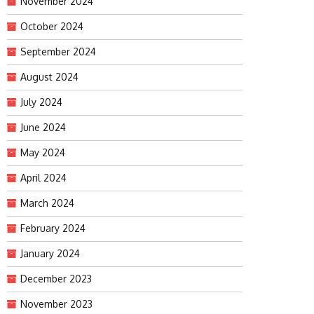
November 2024
October 2024
September 2024
August 2024
July 2024
June 2024
May 2024
April 2024
March 2024
February 2024
January 2024
December 2023
November 2023