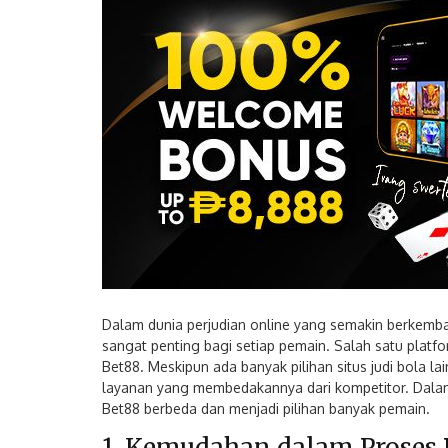
Dalam dunia perjudian online yang semakin berkemban
sangat penting bagi setiap pemain. Salah satu platf
Bet88. Meskipun ada banyak pilihan situs judi bola la
layanan yang membedakannya dari kompetitor. Dalam
Bet88 berbeda dan menjadi pilihan banyak pemain.
1. Kemudahan dalam Proses 