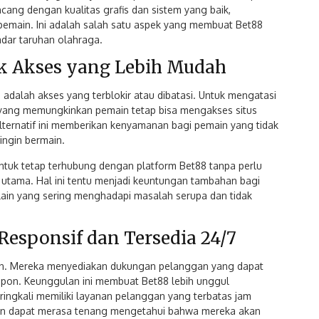
ncang dengan kualitas grafis dan sistem yang baik,
main. Ini adalah salah satu aspek yang membuat Bet88
dar taruhan olahraga.
tuk Akses yang Lebih Mudah
 adalah akses yang terblokir atau dibatasi. Untuk mengatasi
if yang memungkinkan pemain tetap bisa mengakses situs
alternatif ini memberikan kenyamanan bagi pemain yang tidak
ingin bermain.
ntuk tetap terhubung dengan platform Bet88 tanpa perlu
s utama. Hal ini tentu menjadi keuntungan tambahan bagi
 lain yang sering menghadapi masalah serupa dan tidak
esponsif dan Tersedia 24/7
an. Mereka menyediakan dukungan pelanggan yang dapat
elepon. Keunggulan ini membuat Bet88 lebih unggul
eringkali memiliki layanan pelanggan yang terbatas jam
in dapat merasa tenang mengetahui bahwa mereka akan