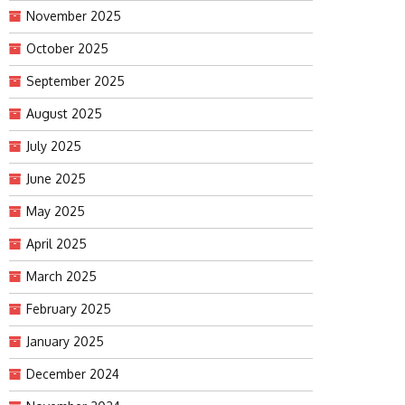
November 2025
October 2025
September 2025
August 2025
July 2025
June 2025
May 2025
April 2025
March 2025
February 2025
January 2025
December 2024