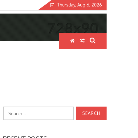
Thursday, Aug 6, 2026
Search
for: