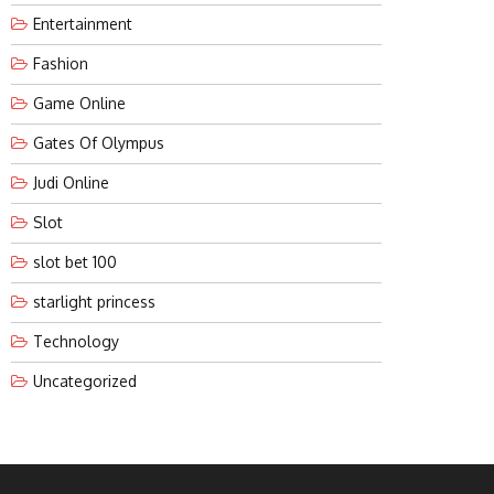
Entertainment
Fashion
Game Online
Gates Of Olympus
Judi Online
Slot
slot bet 100
starlight princess
Technology
Uncategorized