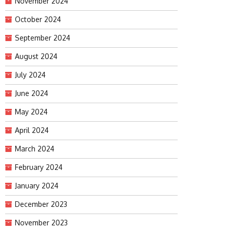
November 2024
October 2024
September 2024
August 2024
July 2024
June 2024
May 2024
April 2024
March 2024
February 2024
January 2024
December 2023
November 2023