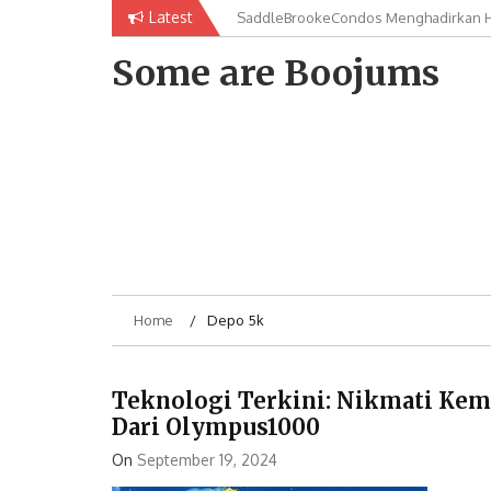
Skip
Latest
SaddleBrookeCondos Menghadirkan Hu
saddlebrookecondos Memberikan Solu
to
Semua
content
Some are Boojums
Home
Depo 5k
Teknologi Terkini: Nikmati Kem
Dari Olympus1000
On
September 19, 2024