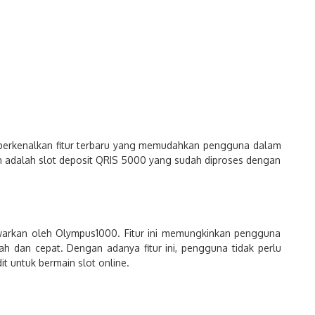
perkenalkan fitur terbaru yang memudahkan pengguna dalam
an adalah slot deposit QRIS 5000 yang sudah diproses dengan
tawarkan oleh Olympus1000. Fitur ini memungkinkan pengguna
 dan cepat. Dengan adanya fitur ini, pengguna tidak perlu
t untuk bermain slot online.