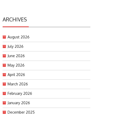
ARCHIVES
August 2026
July 2026
June 2026
May 2026
April 2026
March 2026
February 2026
January 2026
December 2025