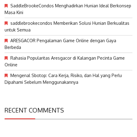
SaddleBrookeCondos Menghadirkan Hunian Ideal Berkonsep
Masa Kini
saddlebrookecondos Memberikan Solusi Hunian Berkualitas
untuk Semua
ARESGACOR Pengalaman Game Online dengan Gaya
Berbeda
Rahasia Popularitas Aresgacor di Kalangan Pecinta Game
Online
Mengenal Sbotop: Cara Kerja, Risiko, dan Hal yang Perlu
Dipahami Sebelum Menggunakannya
RECENT COMMENTS