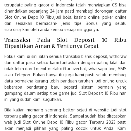
terupdate paling gacor di Indonesia telah menyiapkan CS bisa
dihandalkan sepanjang 24 jam pasti membagi dorongan daftar
Slot Online Depo 10 Ribu,judi bola, kasino online, poker online
dan sediakan bermacam- jenis tipe Bonus yang selalu
siap disajikan oleh anda semua setiap minggunya.
Transaksi Pada Slot Deposit 10 Ribu
Dipastikan Aman & Tentunya Cepat
Fokus kami di sini ialah semua transaksi bisnis deposit, withdraw
dan daftar pasti selalu kami tuntaskan dengan paling kilat dan
tidak lebih dari 1 menit melalui fitur livechat, whatsapp, line, SMS
atau Telepon. Bukan hanya itu juga kami pasti selalu membagi
data bermakna kurang lebih panduan taruhan judi online untuk
beberapa pendatang baru seperti sistem bermain yang
gampang dalam setiap tipe game judi Slot Deposit 10 Ribu hari
ini yang sudah kami suguhkan.
Bila kalian memang seorang bettor sejati di website judi slot
terbaru paling gacor di Indonesia. Sampai sudah bisa ditetapkan
web judi Slot Online Depo 10 Ribu gacor Terbaru 2023 pasti
akan menjadi pilihan yang paling cocok untuk Anda. Kami