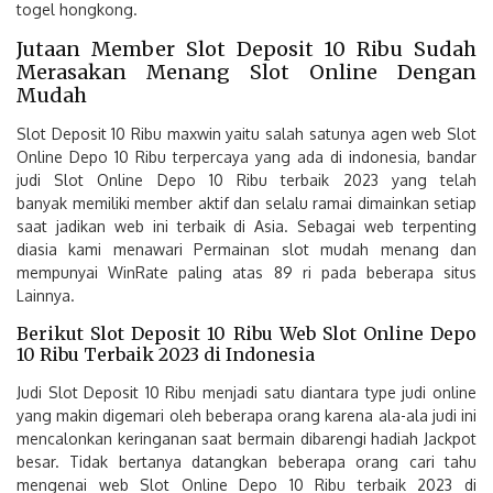
togel hongkong.
Jutaan Member Slot Deposit 10 Ribu Sudah
Merasakan Menang Slot Online Dengan
Mudah
Slot Deposit 10 Ribu maxwin yaitu salah satunya agen web Slot
Online Depo 10 Ribu terpercaya yang ada di indonesia, bandar
judi Slot Online Depo 10 Ribu terbaik 2023 yang telah
banyak memiliki member aktif dan selalu ramai dimainkan setiap
saat jadikan web ini terbaik di Asia. Sebagai web terpenting
diasia kami menawari Permainan slot mudah menang dan
mempunyai WinRate paling atas 89 ri pada beberapa situs
Lainnya.
Berikut Slot Deposit 10 Ribu Web Slot Online Depo
10 Ribu Terbaik 2023 di Indonesia
Judi Slot Deposit 10 Ribu menjadi satu diantara type judi online
yang makin digemari oleh beberapa orang karena ala-ala judi ini
mencalonkan keringanan saat bermain dibarengi hadiah Jackpot
besar. Tidak bertanya datangkan beberapa orang cari tahu
mengenai web Slot Online Depo 10 Ribu terbaik 2023 di