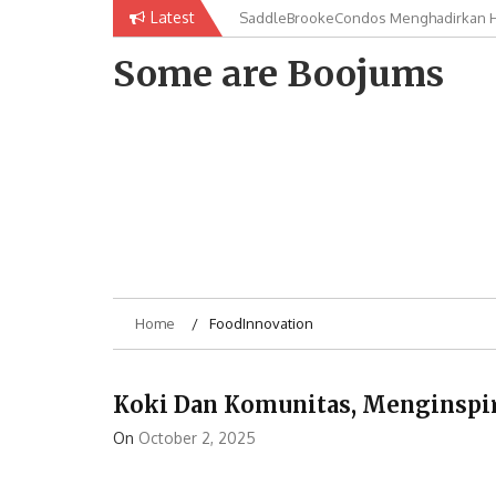
Skip
Latest
SaddleBrookeCondos Menghadirkan Hu
saddlebrookecondos Memberikan Solu
to
Semua
content
Some are Boojums
Home
FoodInnovation
Koki Dan Komunitas, Menginspi
On
October 2, 2025