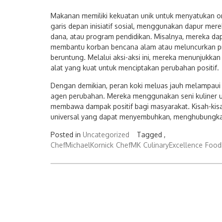
Makanan memiliki kekuatan unik untuk menyatukan oran
garis depan inisiatif sosial, menggunakan dapur me
dana, atau program pendidikan. Misalnya, mereka 
membantu korban bencana alam atau meluncurkan p
beruntung. Melalui aksi-aksi ini, mereka menunjukk
alat yang kuat untuk menciptakan perubahan positif.
Dengan demikian, peran koki meluas jauh melampaui 
agen perubahan. Mereka menggunakan seni kuliner un
membawa dampak positif bagi masyarakat. Kisah-ki
universal yang dapat menyembuhkan, menghubungkan
Posted in
Uncategorized
Tagged ,
ChefMichaelKornick
ChefMK
CulinaryExcellence
Food