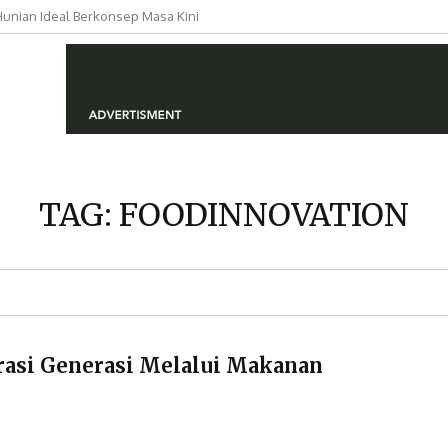
nian Ideal Berkonsep Masa Kini
si Hunian Berkualitas untuk
TAG:
FOODINNOVATION
rasi Generasi Melalui Makanan