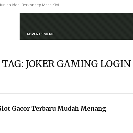
nian Ideal Berkonsep Masa Kini
si Hunian Berkualitas untuk
TAG:
JOKER GAMING LOGIN
g Slot Gacor Terbaru Mudah Menang