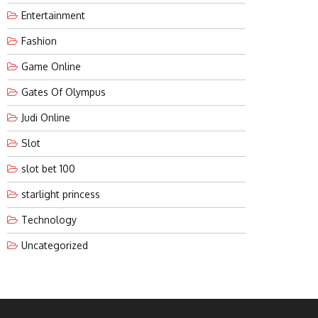
Entertainment
Fashion
Game Online
Gates Of Olympus
Judi Online
Slot
slot bet 100
starlight princess
Technology
Uncategorized