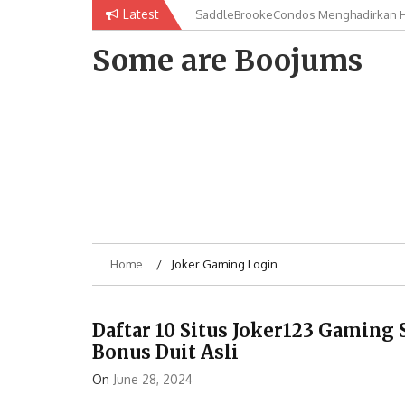
Skip
Latest
SaddleBrookeCondos Menghadirkan Hu
saddlebrookecondos Memberikan Solu
to
Semua
content
Some are Boojums
Home
Joker Gaming Login
Daftar 10 Situs Joker123 Gamin
Bonus Duit Asli
On
June 28, 2024