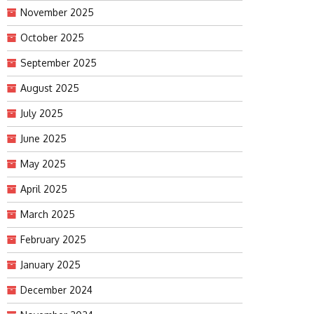
November 2025
October 2025
September 2025
August 2025
July 2025
June 2025
May 2025
April 2025
March 2025
February 2025
January 2025
December 2024