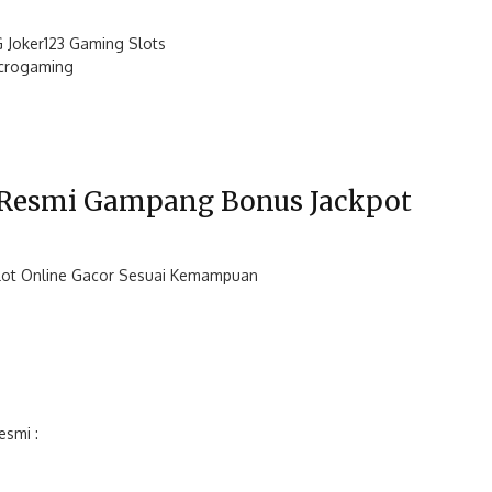
 Joker123 Gaming Slots
icrogaming
t Resmi Gampang Bonus Jackpot
g Slot Online Gacor Sesuai Kemampuan
esmi :