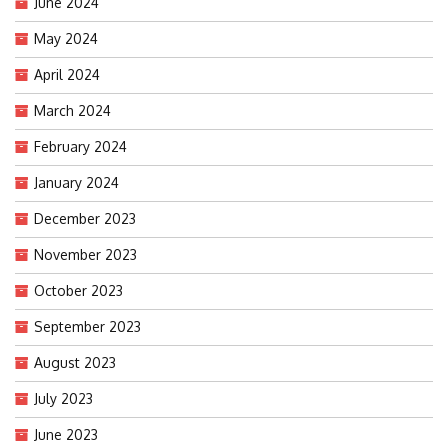
June 2024
May 2024
April 2024
March 2024
February 2024
January 2024
December 2023
November 2023
October 2023
September 2023
August 2023
July 2023
June 2023