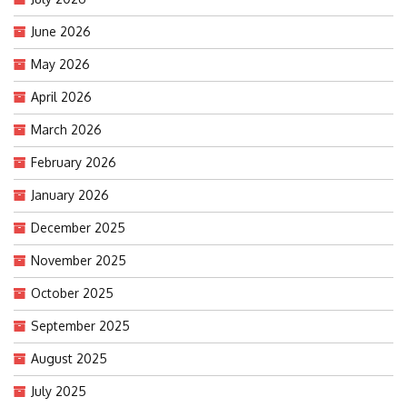
June 2026
May 2026
April 2026
March 2026
February 2026
January 2026
December 2025
November 2025
October 2025
September 2025
August 2025
July 2025