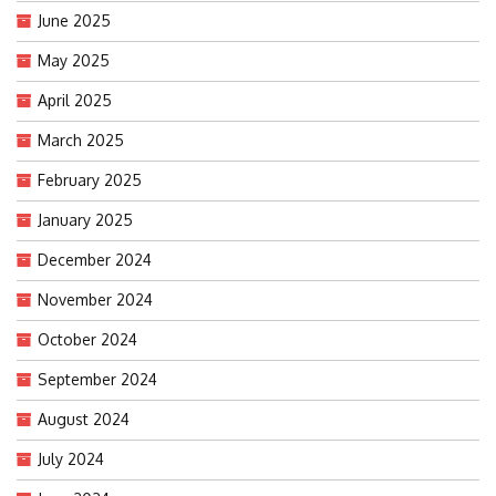
June 2025
May 2025
April 2025
March 2025
February 2025
January 2025
December 2024
November 2024
October 2024
September 2024
August 2024
July 2024