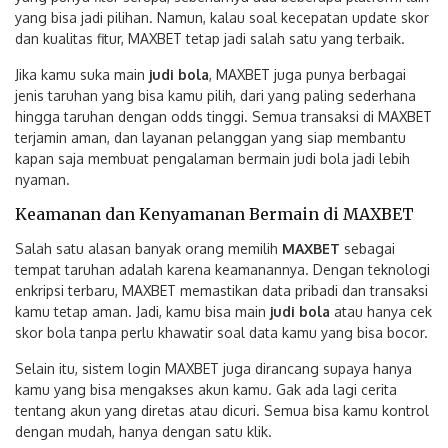
yang bisa jadi pilihan. Namun, kalau soal kecepatan update skor
dan kualitas fitur, MAXBET tetap jadi salah satu yang terbaik.
Jika kamu suka main
judi bola
, MAXBET juga punya berbagai
jenis taruhan yang bisa kamu pilih, dari yang paling sederhana
hingga taruhan dengan odds tinggi. Semua transaksi di MAXBET
terjamin aman, dan layanan pelanggan yang siap membantu
kapan saja membuat pengalaman bermain judi bola jadi lebih
nyaman.
Keamanan dan Kenyamanan Bermain di MAXBET
Salah satu alasan banyak orang memilih
MAXBET
sebagai
tempat taruhan adalah karena keamanannya. Dengan teknologi
enkripsi terbaru, MAXBET memastikan data pribadi dan transaksi
kamu tetap aman. Jadi, kamu bisa main
judi bola
atau hanya cek
skor bola tanpa perlu khawatir soal data kamu yang bisa bocor.
Selain itu, sistem login MAXBET juga dirancang supaya hanya
kamu yang bisa mengakses akun kamu. Gak ada lagi cerita
tentang akun yang diretas atau dicuri. Semua bisa kamu kontrol
dengan mudah, hanya dengan satu klik.