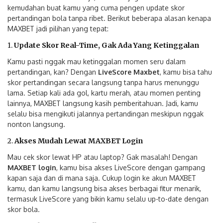
kemudahan buat kamu yang cuma pengen update skor
pertandingan bola tanpa ribet. Berikut beberapa alasan kenapa
MAXBET jadi pilihan yang tepat:
1.
Update Skor Real-Time, Gak Ada Yang Ketinggalan
Kamu pasti nggak mau ketinggalan momen seru dalam
pertandingan, kan? Dengan
LiveScore Maxbet
, kamu bisa tahu
skor pertandingan secara langsung tanpa harus menunggu
lama. Setiap kali ada gol, kartu merah, atau momen penting
lainnya, MAXBET langsung kasih pemberitahuan. Jadi, kamu
selalu bisa mengikuti jalannya pertandingan meskipun nggak
nonton langsung.
2.
Akses Mudah Lewat MAXBET Login
Mau cek skor lewat HP atau laptop? Gak masalah! Dengan
MAXBET login
, kamu bisa akses LiveScore dengan gampang
kapan saja dan di mana saja. Cukup login ke akun MAXBET
kamu, dan kamu langsung bisa akses berbagai fitur menarik,
termasuk LiveScore yang bikin kamu selalu up-to-date dengan
skor bola.