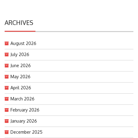
ARCHIVES
August 2026
July 2026
June 2026
May 2026
April 2026
March 2026
February 2026
January 2026
December 2025