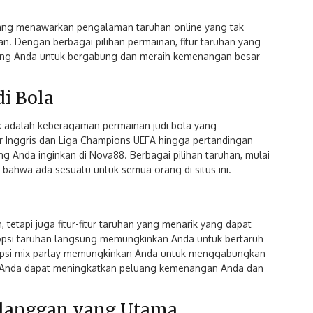
 yang menawarkan pengalaman taruhan online yang tak
an. Dengan berbagai pilihan permainan, fitur taruhan yang
ng Anda untuk bergabung dan meraih kemenangan besar
i Bola
 adalah keberagaman permainan judi bola yang
mer Inggris dan Liga Champions UEFA hingga pertandingan
 Anda inginkan di Nova88. Berbagai pilihan taruhan, mulai
 bahwa ada sesuatu untuk semua orang di situs ini.
k
etapi juga fitur-fitur taruhan yang menarik yang dapat
opsi taruhan langsung memungkinkan Anda untuk bertaruh
opsi mix parlay memungkinkan Anda untuk menggabungkan
ini, Anda dapat meningkatkan peluang kemenangan Anda dan
langgan yang Utama