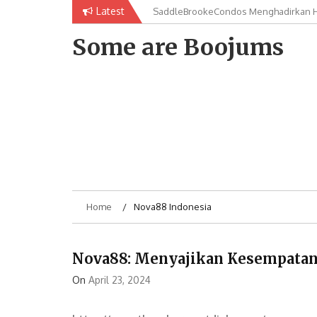
Skip
Latest
SaddleBrookeCondos Menghadirkan Hu
saddlebrookecondos Memberikan Solu
to
Semua
content
Some are Boojums
Home
Nova88 Indonesia
Nova88: Menyajikan Kesempata
On
April 23, 2024