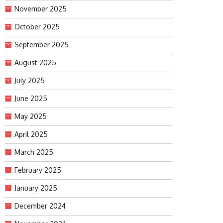
November 2025
October 2025
September 2025
August 2025
July 2025
June 2025
May 2025
April 2025
March 2025
February 2025
January 2025
December 2024