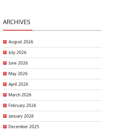
ARCHIVES
August 2026
July 2026
June 2026
May 2026
April 2026
March 2026
February 2026
January 2026
December 2025