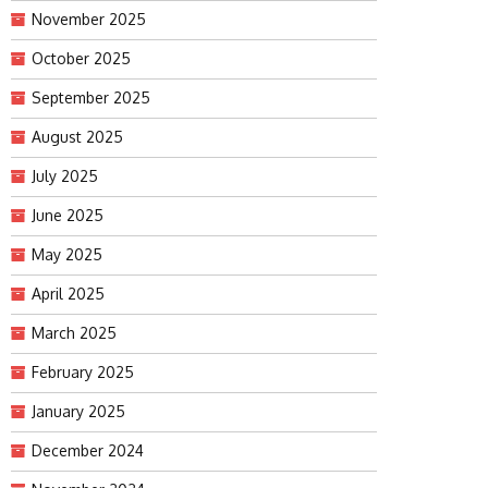
November 2025
October 2025
September 2025
August 2025
July 2025
June 2025
May 2025
April 2025
March 2025
February 2025
January 2025
December 2024