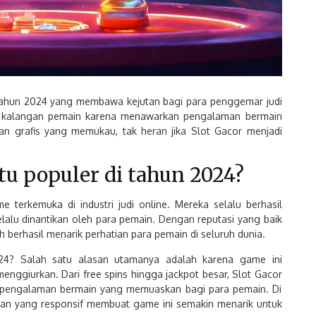
 tahun 2024 yang membawa kejutan bagi para penggemar judi
di kalangan pemain karena menawarkan pengalaman bermain
dan grafis yang memukau, tak heran jika Slot Gacor menjadi
u populer di tahun 2024?
 terkemuka di industri judi online. Mereka selalu berhasil
alu dinantikan oleh para pemain. Dengan reputasi yang baik
h berhasil menarik perhatian para pemain di seluruh dunia.
24? Salah satu alasan utamanya adalah karena game ini
ggiurkan. Dari free spins hingga jackpot besar, Slot Gacor
 pengalaman bermain yang memuaskan bagi para pemain. Di
lan yang responsif membuat game ini semakin menarik untuk