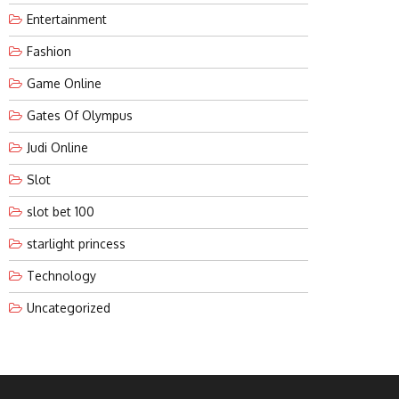
Entertainment
Fashion
Game Online
Gates Of Olympus
Judi Online
Slot
slot bet 100
starlight princess
Technology
Uncategorized