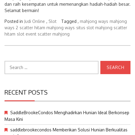
dan raih kesempatan untuk memenangkan hadiah-hadiah besar.
Selamat bermain!
Posted in
Judi Online
,
Slot
Tagged ,
mahjong ways
mahjong
ways 2
scatter hitam mahjong ways
situs slot mahjong scatter
hitam
slot event scatter mahjong
Search
for:
RECENT POSTS
SaddleBrookeCondos Menghadirkan Hunian Ideal Berkonsep
Masa Kini
saddlebrookecondos Memberikan Solusi Hunian Berkualitas