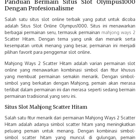
Panduan Bermain Situs Slot Olympus1000
Dengan Profesionalisme
Salah satu situs slot online terbaik yang patut untuk dicoba
adalah Situs Slot Online Olympus1000. Situs ini menawarkan
berbagai permainan seru, termasuk permainan
mahjong ways 2
Scatter Hitam. Dengan tema yang unik dan menarik serta
kesempatan untuk menang yang besar, permainan ini menjadi
pilihan favorit para penggemar slot online.
Mahjong Ways 2 Scatter Hitam adalah varian permainan slot
online yang menawarkan kombinasi simbol dan fitur khusus
yang membuat permainan semakin menarik. Dengan simbol-
simbol yang berkaitan dengan Mahjong, pemain akan merasa
terlibat dalam permainan ini dan merasa seperti sedang bermain
permainan tradisional yang seru ini.
Situs Slot Mahjong Scatter Hitam
Salah satu fitur menarik dari permainan Mahjong Ways 2 Scatter
Hitam adalah adanya simbol scatter hitam yang meningkatkan
peluang pemain untuk menang. Dengan kombinasi simbol-
simbol scatter hitam yang muncul di gulungan, pemain