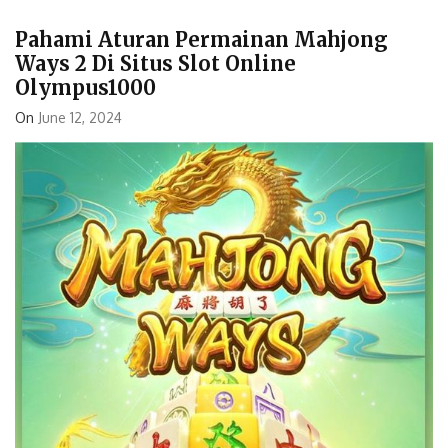
Pahami Aturan Permainan Mahjong
Ways 2 Di Situs Slot Online
Olympus1000
On
June 12, 2024