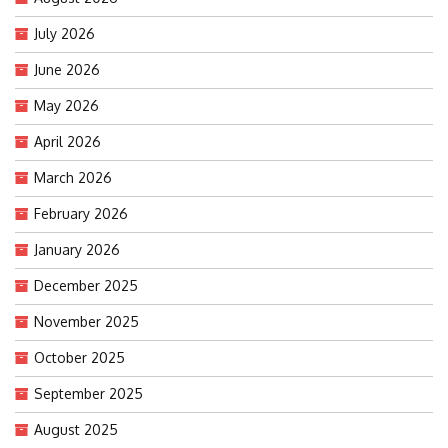
July 2026
June 2026
May 2026
April 2026
March 2026
February 2026
January 2026
December 2025
November 2025
October 2025
September 2025
August 2025