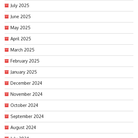
July 2025
June 2025
May 2025
April 2025
March 2025
February 2025
January 2025
December 2024
November 2024
October 2024
September 2024
August 2024