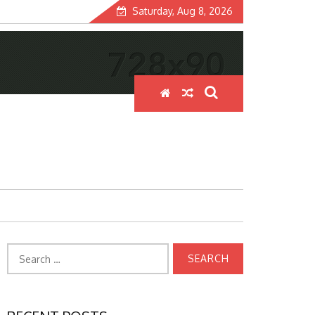
Saturday, Aug 8, 2026
Search
for: