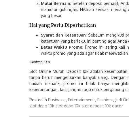
Mulai Bermain
: Setelah deposit berhasil, An
memutar gulungan. Nikmati sensasi menang d
yang besar.
Hal yang Perlu Diperhatikan
Syarat dan Ketentuan
: Sebelum mengikuti p
ketentuan yang berlaku. Ini penting agar Anda
Batas Waktu Promo
: Promo ini sering kali
waktu promo yang ada agar tidak melewatkan
Kesimpulan
Slot Online Murah Deposit 10k adalah kesempatan
tanpa harus mengeluarkan banyak uang. Dengan m
hadiah menarik, promo ini tidak hanya menghib
keberuntungan. Jadi, jangan ragu untuk bergabung 
Posted in
Business
,
Entertainment
,
Fashion
,
Judi On
slot depo 10k
slot depo 10k
slot deposit 10k gacor