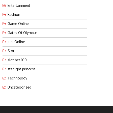
Entertainment
Fashion
Game Online
Gates Of Olympus
Judi Online
Slot
slot bet 100
starlight princess
Technology
Uncategorized