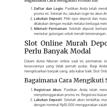
Bagaimana Cara Mengikuti Promo Ini?
Daftar dan Login
: Pastikan Anda telah men
promo ini. Setelah itu, lakukan login ke akun A
Lakukan Deposit
: Pilih opsi deposit dan ma
dilakukan dengan mudah melalui berbagai met
Nikmati Permainan
: Setelah deposit berhas
memutar gulungan untuk meraih kemenangan.
Slot Online Murah Depo
Perlu Banyak Modal
Dalam dunia hiburan online saat ini, permainan s
keseruannya yang tidak pernah pudar. Bagi Anda
mengeluarkan banyak uang, ada kabar baik: Slot Onli
Bagaimana Cara Mengikuti S
Registrasi Akun
: Pastikan Anda telah men
menyelenggarakan promo ini. Registrasi biasa
Lakukan Deposit
: Setelah akun terdaftar, ma
dengan nominal Rp10.000 menggunakan salah 