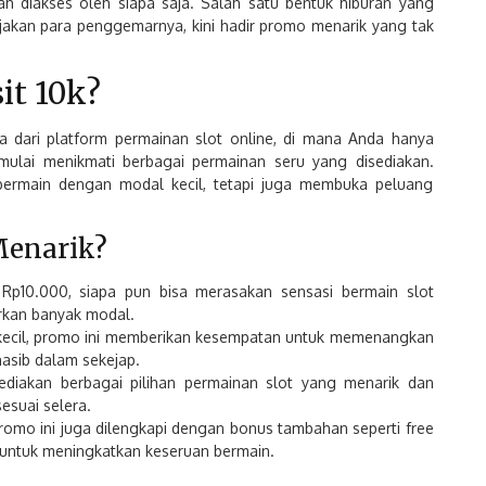
dah diakses oleh siapa saja. Salah satu bentuk hiburan yang
jakan para penggemarnya, kini hadir promo menarik yang tak
it 10k?
 dari platform permainan slot online, di mana Anda hanya
mulai menikmati berbagai permainan seru yang disediakan.
bermain dengan modal kecil, tetapi juga membuka peluang
Menarik?
 Rp10.000, siapa pun bisa merasakan sensasi bermain slot
rkan banyak modal.
kecil, promo ini memberikan kesempatan untuk memenangkan
asib dalam sekejap.
diakan berbagai pilihan permainan slot yang menarik dan
suai selera.
promo ini juga dilengkapi dengan bonus tambahan seperti free
 untuk meningkatkan keseruan bermain.