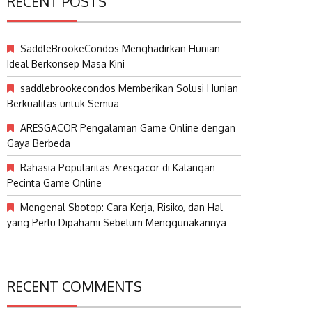
RECENT POSTS
SaddleBrookeCondos Menghadirkan Hunian
Ideal Berkonsep Masa Kini
saddlebrookecondos Memberikan Solusi Hunian
Berkualitas untuk Semua
ARESGACOR Pengalaman Game Online dengan
Gaya Berbeda
Rahasia Popularitas Aresgacor di Kalangan
Pecinta Game Online
Mengenal Sbotop: Cara Kerja, Risiko, dan Hal
yang Perlu Dipahami Sebelum Menggunakannya
RECENT COMMENTS