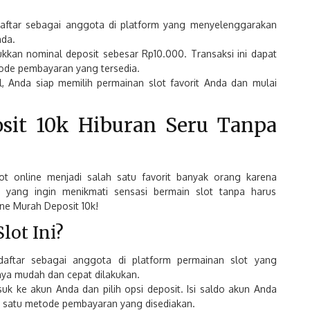
daftar sebagai anggota di platform yang menyelenggarakan
nda.
sukkan nominal deposit sebesar Rp10.000. Transaksi ini dapat
ode pembayaran yang tersedia.
il, Anda siap memilih permainan slot favorit Anda dan mulai
sit 10k Hiburan Seru Tanpa
lot online menjadi salah satu favorit banyak orang karena
 yang ingin menikmati sensasi bermain slot tanpa harus
ne Murah Deposit 10k!
lot Ini?
daftar sebagai anggota di platform permainan slot yang
nya mudah dan cepat dilakukan.
suk ke akun Anda dan pilih opsi deposit. Isi saldo akun Anda
satu metode pembayaran yang disediakan.