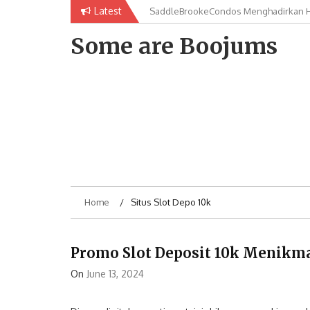
Skip
Latest
SaddleBrookeCondos Menghadirkan Hu
saddlebrookecondos Memberikan Solu
to
Semua
content
Some are Boojums
Home
Situs Slot Depo 10k
Promo Slot Deposit 10k Menikma
On
June 13, 2024