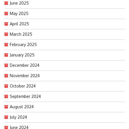
June 2025
May 2025
April 2025
March 2025
February 2025
January 2025
December 2024
November 2024
October 2024
September 2024
August 2024
July 2024
June 2024