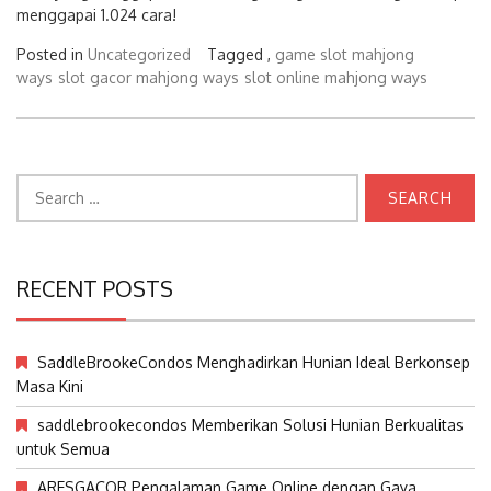
menggapai 1.024 cara!
Posted in
Uncategorized
Tagged ,
game slot mahjong
ways
slot gacor mahjong ways
slot online mahjong ways
Search
for:
RECENT POSTS
SaddleBrookeCondos Menghadirkan Hunian Ideal Berkonsep
Masa Kini
saddlebrookecondos Memberikan Solusi Hunian Berkualitas
untuk Semua
ARESGACOR Pengalaman Game Online dengan Gaya