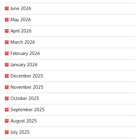
June 2026
May 2026
April 2026
March 2026
February 2026
January 2026
December 2025
November 2025
October 2025
September 2025
August 2025
July 2025