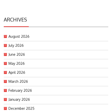
ARCHIVES
August 2026
July 2026
June 2026
May 2026
April 2026
March 2026
February 2026
January 2026
December 2025