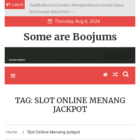
Skip
Latest
SaddleBrookeCondos Menghadirkan Hunian Ideal
saddlebrookecondos Memberikan Solusi Hunian
to
Berkonsep Masa Kini
Berkualitas untuk Semua
content
Thursday, Aug 6, 2026
Some are Boojums
TAG:
SLOT ONLINE MENANG
JACKPOT
Home
Slot Online Menang Jackpot