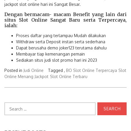
jackpot slot online hari ini Sangat Besar.
Dengan bermacam- macam Benefit yang lain dari
situs Slot Online Sangat Baru serta Terpercaya,
ialah:
Proses daftar yang terlampau Mudah dilakukan
Withdraw serta Deposit instan serta sederhana
Dapat berusaha demo joker123 terutama dahulu
Membayar tiap kemenangan pemain
Sediakan situs judi slot promo hari ini 2023
Posted in
Judi Online
Tagged ,
BO Slot Online Terpercaya
Slot
Online Menang Jackpot
Slot Online Terbaru
Search
for: