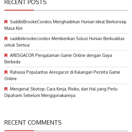
RECENT POSTS
SaddleBrookeCondos Menghadirkan Hunian Ideal Berkonsep
Masa Kini
saddlebrookecondos Memberikan Solusi Hunian Berkualitas
untuk Semua
ARESGACOR Pengalaman Game Online dengan Gaya
Berbeda
Rahasia Popularitas Aresgacor di Kalangan Pecinta Game
Online
Mengenal Sbotop: Cara Kerja, Risiko, dan Hal yang Perlu
Dipahami Sebelum Menggunakannya
RECENT COMMENTS