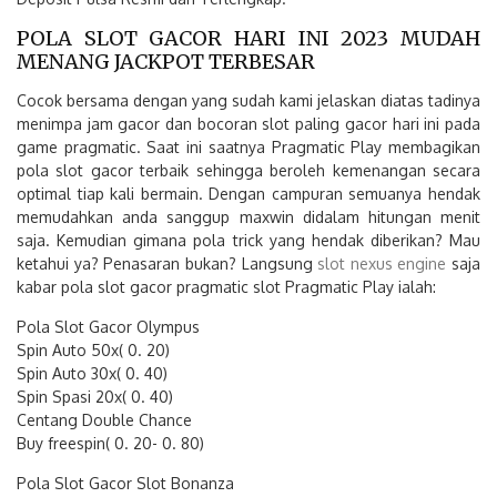
POLA SLOT GACOR HARI INI 2023 MUDAH
MENANG JACKPOT TERBESAR
Cocok bersama dengan yang sudah kami jelaskan diatas tadinya
menimpa jam gacor dan bocoran slot paling gacor hari ini pada
game pragmatic. Saat ini saatnya Pragmatic Play membagikan
pola slot gacor terbaik sehingga beroleh kemenangan secara
optimal tiap kali bermain. Dengan campuran semuanya hendak
memudahkan anda sanggup maxwin didalam hitungan menit
saja. Kemudian gimana pola trick yang hendak diberikan? Mau
ketahui ya? Penasaran bukan? Langsung
slot nexus engine
saja
kabar pola slot gacor pragmatic slot Pragmatic Play ialah:
Pola Slot Gacor Olympus
Spin Auto 50x( 0. 20)
Spin Auto 30x( 0. 40)
Spin Spasi 20x( 0. 40)
Centang Double Chance
Buy freespin( 0. 20- 0. 80)
Pola Slot Gacor Slot Bonanza