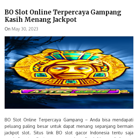
BO Slot Online Terpercaya Gampang
Kasih Menang Jackpot
On
May 30, 2023
BO Slot Online Terpercaya Gampang – Anda bisa mendapati
peluang paling besar untuk dapat menang sepanjang bermain
jackpot slot. Situs link BO slot gacor Indonesia tentu saja