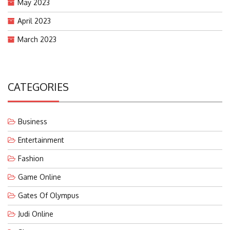
May 2023
April 2023
March 2023
CATEGORIES
Business
Entertainment
Fashion
Game Online
Gates Of Olympus
Judi Online