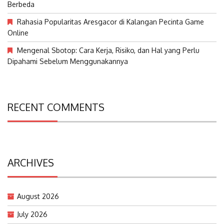
Berbeda
Rahasia Popularitas Aresgacor di Kalangan Pecinta Game
Online
Mengenal Sbotop: Cara Kerja, Risiko, dan Hal yang Perlu
Dipahami Sebelum Menggunakannya
RECENT COMMENTS
ARCHIVES
August 2026
July 2026