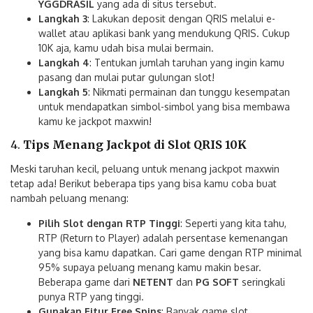
YGGDRASIL
yang ada di situs tersebut.
Langkah 3
: Lakukan deposit dengan QRIS melalui e-
wallet atau aplikasi bank yang mendukung QRIS. Cukup
10K aja, kamu udah bisa mulai bermain.
Langkah 4
: Tentukan jumlah taruhan yang ingin kamu
pasang dan mulai putar gulungan slot!
Langkah 5
: Nikmati permainan dan tunggu kesempatan
untuk mendapatkan simbol-simbol yang bisa membawa
kamu ke jackpot maxwin!
4.
Tips Menang Jackpot di Slot QRIS 10K
Meski taruhan kecil, peluang untuk menang jackpot maxwin
tetap ada! Berikut beberapa tips yang bisa kamu coba buat
nambah peluang menang:
Pilih Slot dengan RTP Tinggi
: Seperti yang kita tahu,
RTP (Return to Player) adalah persentase kemenangan
yang bisa kamu dapatkan. Cari game dengan RTP minimal
95% supaya peluang menang kamu makin besar.
Beberapa game dari
NETENT
dan
PG SOFT
seringkali
punya RTP yang tinggi.
Gunakan Fitur Free Spins
: Banyak game slot