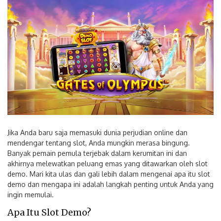
Jika Anda baru saja memasuki dunia perjudian online dan
mendengar tentang slot, Anda mungkin merasa bingung.
Banyak pemain pemula terjebak dalam kerumitan ini dan
akhirnya melewatkan peluang emas yang ditawarkan oleh slot
demo. Mari kita ulas dan gali lebih dalam mengenai apa itu slot
demo dan mengapa ini adalah langkah penting untuk Anda yang
ingin memulai.
Apa Itu Slot Demo?