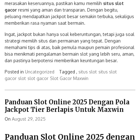
merasakan keseruannya, pastikan kamu memilih
situs slot
gacor
resmi yang aman dan transparan. Dengan begitu,
peluang mendapatkan jackpot besar semakin terbuka, sekaligus
memberikan rasa nyaman saat bermain.
Ingat, jackpot bukan hanya soal keberuntungan, tetapi juga soal
strategi memilih situs dan permainan yang tepat. Dengan
memahami tips di atas, baik pemula maupun pemain profesional
bisa menikmati pengalaman bermain slot yang lebih seru, aman,
dan pastinya berpotensi memberikan keuntungan besar.
Posted in
Uncategorized
Tagged ,
situs slot
situs slot
gacor
slot
slot gacor
Slot Gacor Maxwin
Panduan Slot Online 2025 Dengan Pola
Jackpot Tier Berlapis Untuk Maxwin
On
August 29, 2025
Panduan Slot Online 2025 dengan