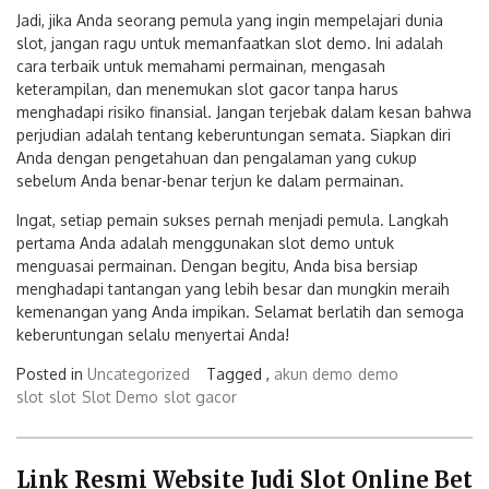
Jadi, jika Anda seorang pemula yang ingin mempelajari dunia
slot, jangan ragu untuk memanfaatkan slot demo. Ini adalah
cara terbaik untuk memahami permainan, mengasah
keterampilan, dan menemukan slot gacor tanpa harus
menghadapi risiko finansial. Jangan terjebak dalam kesan bahwa
perjudian adalah tentang keberuntungan semata. Siapkan diri
Anda dengan pengetahuan dan pengalaman yang cukup
sebelum Anda benar-benar terjun ke dalam permainan.
Ingat, setiap pemain sukses pernah menjadi pemula. Langkah
pertama Anda adalah menggunakan slot demo untuk
menguasai permainan. Dengan begitu, Anda bisa bersiap
menghadapi tantangan yang lebih besar dan mungkin meraih
kemenangan yang Anda impikan. Selamat berlatih dan semoga
keberuntungan selalu menyertai Anda!
Posted in
Uncategorized
Tagged ,
akun demo
demo
slot
slot
Slot Demo
slot gacor
Link Resmi Website Judi Slot Online Bet