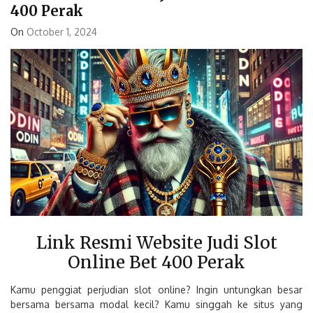
400 Perak
On
October 1, 2024
Link Resmi Website Judi Slot
Online Bet 400 Perak
Kamu penggiat perjudian slot online? Ingin untungkan besar
bersama bersama modal kecil? Kamu singgah ke situs yang