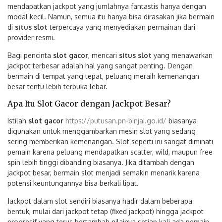
mendapatkan jackpot yang jumlahnya fantastis hanya dengan
modal kecil. Namun, semua itu hanya bisa dirasakan jika bermain
di
situs slot
terpercaya yang menyediakan permainan dari
provider resmi.
Bagi pencinta
slot gacor
, mencari
situs slot
yang menawarkan
jackpot terbesar adalah hal yang sangat penting. Dengan
bermain di tempat yang tepat, peluang meraih kemenangan
besar tentu lebih terbuka lebar.
Apa Itu Slot Gacor dengan Jackpot Besar?
Istilah
slot gacor
https://putusan.pn-binjai.go.id/
biasanya
digunakan untuk menggambarkan mesin slot yang sedang
sering memberikan kemenangan. Slot seperti ini sangat diminati
pemain karena peluang mendapatkan scatter, wild, maupun free
spin lebih tinggi dibanding biasanya. Jika ditambah dengan
jackpot besar, bermain slot menjadi semakin menarik karena
potensi keuntungannya bisa berkali lipat.
Jackpot dalam slot sendiri biasanya hadir dalam beberapa
bentuk, mulai dari jackpot tetap (fixed jackpot) hingga jackpot
progresif yang terus bertambah nilainya setiap kali ada pemain