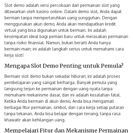
Slot demo adalah versi percobaan dari permainan slot yang
ditawarkan oleh kasino online. Dalam demo slot, Anda dapat
bermain tanpa mempertaruhkan uang sungguhan. Dengan
menggunakan akun demo, Anda akan mendapatkan kredit
virtual yang bisa digunakan untuk bermain. Ini adalah
kesempatan ideal bagi pemain baru untuk merasakan permainan
tanpa risiko finansial. Namun, bukan berarti Anda hanya
bermain-main; ini adalah langkah serius untuk memahami cara
kerja slot!
Mengapa Slot Demo Penting untuk Pemula?
Bermain slot demo bukan sekadar hiburan; ini adalah proses
pembelajaran yang sangat berharga. Banyak pemula yang
langsung terjun ke permainan dengan uang nyata tanpa
memahami mekanisme dasar, dan ini adalah kesalahan fatal.
Ketika Anda bermain di akun demo, Anda bisa mengamati
berbagai fitur permainan, simbol, dan cara kerja setiap putaran
tanpa tekanan. Anda bisa belajar dengan tenang, tanpa rasa
khawatir akan kehilangan uang.
Mempelajari Fitur dan Mekanisme Permainan