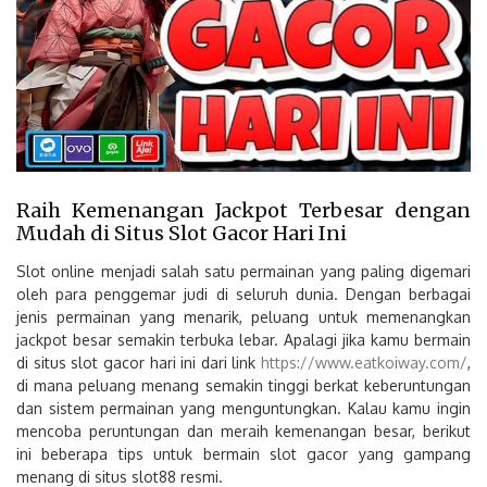
Raih Kemenangan Jackpot Terbesar dengan
Mudah di Situs Slot Gacor Hari Ini
Slot online menjadi salah satu permainan yang paling digemari
oleh para penggemar judi di seluruh dunia. Dengan berbagai
jenis permainan yang menarik, peluang untuk memenangkan
jackpot besar semakin terbuka lebar. Apalagi jika kamu bermain
di situs slot gacor hari ini dari link
https://www.eatkoiway.com/
,
di mana peluang menang semakin tinggi berkat keberuntungan
dan sistem permainan yang menguntungkan. Kalau kamu ingin
mencoba peruntungan dan meraih kemenangan besar, berikut
ini beberapa tips untuk bermain slot gacor yang gampang
menang di situs slot88 resmi.