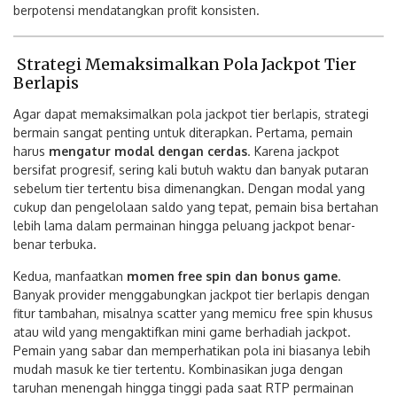
berpotensi mendatangkan profit konsisten.
Strategi Memaksimalkan Pola Jackpot Tier
Berlapis
Agar dapat memaksimalkan pola jackpot tier berlapis, strategi
bermain sangat penting untuk diterapkan. Pertama, pemain
harus
mengatur modal dengan cerdas
. Karena jackpot
bersifat progresif, sering kali butuh waktu dan banyak putaran
sebelum tier tertentu bisa dimenangkan. Dengan modal yang
cukup dan pengelolaan saldo yang tepat, pemain bisa bertahan
lebih lama dalam permainan hingga peluang jackpot benar-
benar terbuka.
Kedua, manfaatkan
momen free spin dan bonus game
.
Banyak provider menggabungkan jackpot tier berlapis dengan
fitur tambahan, misalnya scatter yang memicu free spin khusus
atau wild yang mengaktifkan mini game berhadiah jackpot.
Pemain yang sabar dan memperhatikan pola ini biasanya lebih
mudah masuk ke tier tertentu. Kombinasikan juga dengan
taruhan menengah hingga tinggi pada saat RTP permainan