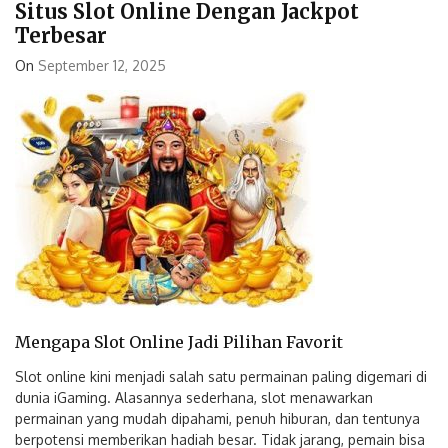
Situs Slot Online Dengan Jackpot
Terbesar
On
September 12, 2025
Mengapa Slot Online Jadi Pilihan Favorit
Slot online kini menjadi salah satu permainan paling digemari di
dunia iGaming. Alasannya sederhana, slot menawarkan
permainan yang mudah dipahami, penuh hiburan, dan tentunya
berpotensi memberikan hadiah besar. Tidak jarang, pemain bisa