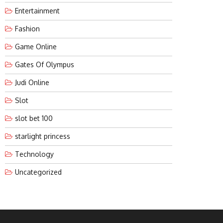
Entertainment
Fashion
Game Online
Gates Of Olympus
Judi Online
Slot
slot bet 100
starlight princess
Technology
Uncategorized