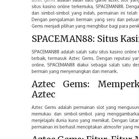
situs kasino online terkemuka, SPACEMAN88. Den
dan simbol-simbol yang indah, permainan ini telah 
Dengan pengalaman bermain yang seru dan peluan
Gems menjadi pilihan yang menghibur bagi para penik
SPACEMAN88: Situs Kasi
SPACEMAN88 adalah salah satu situs kasino online
terbaik, termasuk Aztec Gems. Dengan reputasi yan
online, SPACEMAN88 diakui sebagai salah satu de
bermain yang menyenangkan dan menarik.
Aztec Gems: Memperk
Aztec
Aztec Gems adalah permainan slot yang mengusun
memukau dan simbol-simbol yang menggambarkan
menjelajahi dunia kuno yang memikat. Dengan lata
permainan ini berhasil menciptakan atmosfer yang m