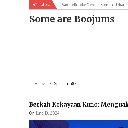
Skip
Latest
SaddleBrookeCondos Menghadirkan Hu
saddlebrookecondos Memberikan Solu
to
Semua
content
Some are Boojums
Home
Spaceman88
Berkah Kekayaan Kuno: Mengua
On
June 13, 2024