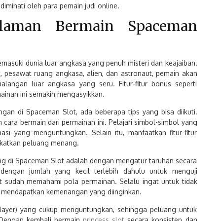
iminati oleh para pemain judi online.
alaman Bermain Spaceman
asuki dunia luar angkasa yang penuh misteri dan keajaiban.
pesawat ruang angkasa, alien, dan astronaut, pemain akan
langan luar angkasa yang seru. Fitur-fitur bonus seperti
ainan ini semakin mengasyikkan.
an di Spaceman Slot, ada beberapa tips yang bisa diikuti.
cara bermain dari permainan ini. Pelajari simbol-simbol yang
i yang menguntungkan. Selain itu, manfaatkan fitur-fitur
gkatkan peluang menang.
ang di Spaceman Slot adalah dengan mengatur taruhan secara
 dengan jumlah yang kecil terlebih dahulu untuk menguji
 sudah memahami pola permainan. Selalu ingat untuk tidak
uk mendapatkan kemenangan yang diinginkan.
layer) yang cukup menguntungkan, sehingga peluang untuk
 Dengan kembali bermain
princess slot
secara konsisten dan