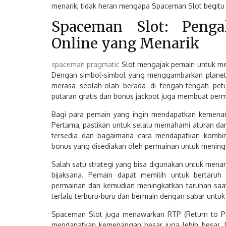
menarik, tidak heran mengapa Spaceman Slot begitu d
Spaceman Slot: Peng
Online yang Menarik
spaceman pragmatic
Slot mengajak pemain untuk mem
Dengan simbol-simbol yang menggambarkan planet, 
merasa seolah-olah berada di tengah-tengah petua
putaran gratis dan bonus jackpot juga membuat perm
Bagi para pemain yang ingin mendapatkan kemenang
Pertama, pastikan untuk selalu memahami aturan dan 
tersedia dan bagaimana cara mendapatkan kombinas
bonus yang disediakan oleh permainan untuk menin
Salah satu strategi yang bisa digunakan untuk men
bijaksana. Pemain dapat memilih untuk bertaruh
permainan dan kemudian meningkatkan taruhan saat
terlalu terburu-buru dan bermain dengan sabar unt
Spaceman Slot juga menawarkan RTP (Return to P
mendapatkan kemenangan besar juga lebih besar.