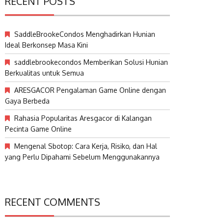
RECENT POSTS
SaddleBrookeCondos Menghadirkan Hunian
Ideal Berkonsep Masa Kini
saddlebrookecondos Memberikan Solusi Hunian
Berkualitas untuk Semua
ARESGACOR Pengalaman Game Online dengan
Gaya Berbeda
Rahasia Popularitas Aresgacor di Kalangan
Pecinta Game Online
Mengenal Sbotop: Cara Kerja, Risiko, dan Hal
yang Perlu Dipahami Sebelum Menggunakannya
RECENT COMMENTS