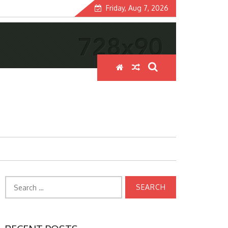
Friday, Aug 7, 2026
Search
for: