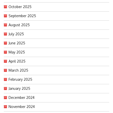
October 2025
September 2025
August 2025
July 2025
June 2025
May 2025
April 2025
March 2025
February 2025
January 2025
December 2024
November 2024