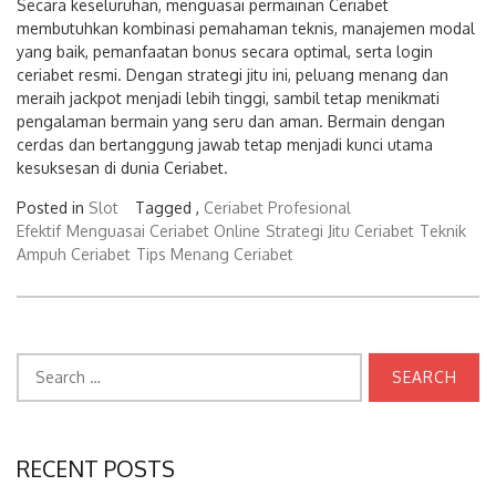
Secara keseluruhan, menguasai permainan Ceriabet
membutuhkan kombinasi pemahaman teknis, manajemen modal
yang baik, pemanfaatan bonus secara optimal, serta login
ceriabet resmi. Dengan strategi jitu ini, peluang menang dan
meraih jackpot menjadi lebih tinggi, sambil tetap menikmati
pengalaman bermain yang seru dan aman. Bermain dengan
cerdas dan bertanggung jawab tetap menjadi kunci utama
kesuksesan di dunia Ceriabet.
Posted in
Slot
Tagged ,
Ceriabet Profesional
Efektif
Menguasai Ceriabet Online
Strategi Jitu Ceriabet
Teknik
Ampuh Ceriabet
Tips Menang Ceriabet
Search
for:
RECENT POSTS