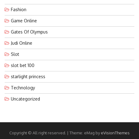
Fashion
Game Online
Gates Of Olympus
Judi Online
Slot
slot bet 100
starlight princess
Technology
Uncategorized
Copyright © All right reserved.
|
Theme: eMag by
eVisionThemes