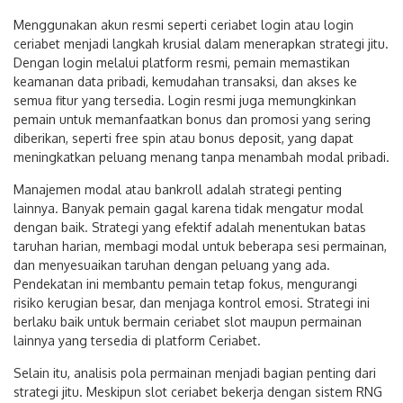
Menggunakan akun resmi seperti ceriabet login atau login
ceriabet menjadi langkah krusial dalam menerapkan strategi jitu.
Dengan login melalui platform resmi, pemain memastikan
keamanan data pribadi, kemudahan transaksi, dan akses ke
semua fitur yang tersedia. Login resmi juga memungkinkan
pemain untuk memanfaatkan bonus dan promosi yang sering
diberikan, seperti free spin atau bonus deposit, yang dapat
meningkatkan peluang menang tanpa menambah modal pribadi.
Manajemen modal atau bankroll adalah strategi penting
lainnya. Banyak pemain gagal karena tidak mengatur modal
dengan baik. Strategi yang efektif adalah menentukan batas
taruhan harian, membagi modal untuk beberapa sesi permainan,
dan menyesuaikan taruhan dengan peluang yang ada.
Pendekatan ini membantu pemain tetap fokus, mengurangi
risiko kerugian besar, dan menjaga kontrol emosi. Strategi ini
berlaku baik untuk bermain ceriabet slot maupun permainan
lainnya yang tersedia di platform Ceriabet.
Selain itu, analisis pola permainan menjadi bagian penting dari
strategi jitu. Meskipun slot ceriabet bekerja dengan sistem RNG