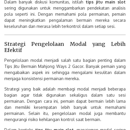
Dalam banyak diskusi komunitas, istilah
tips jitu main slot
sering digunakan untuk menggambarkan pendekatan analisis
pola seperti ini. Dengan memahami pola permainan, pemain
dapat meningkatkan pengalaman bermain mereka secara
keseluruhan dan merasa lebih terkontrol dalam setiap sesi.
Strategi Pengelolaan Modal yang Lebih
Efektif
Pengelolaan modal menjadi salah satu bagian penting dalam
Tips Jitu Bermain Mahjong Ways 2 Gacor. Banyak pemain yang
mengabaikan aspek ini sehingga mengalami kesulitan dalam
menjaga konsistensi permainan mereka.
Strategi yang baik adalah membagi modal menjadi beberapa
bagian agar tidak digunakan sekaligus dalam satu sesi
permainan. Dengan cara ini, pemain dapat bermain lebih lama
dan memiliki kesempatan lebih banyak untuk memahami
permainan. Selain itu, pengelolaan modal juga membantu
mengurangi risiko kehilangan kontrol saat bermain.
Dalam konteks
tips jitu main slot
, manajemen modal sering