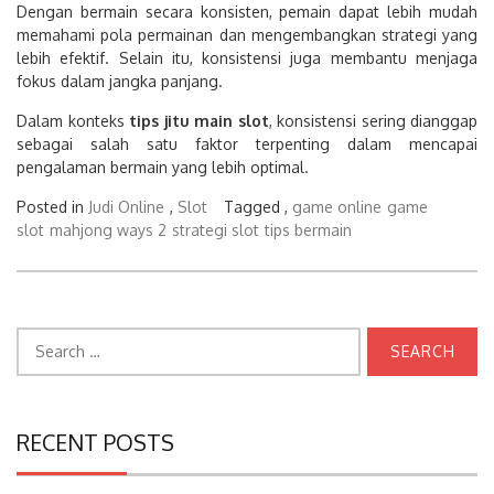
Dengan bermain secara konsisten, pemain dapat lebih mudah
memahami pola permainan dan mengembangkan strategi yang
lebih efektif. Selain itu, konsistensi juga membantu menjaga
fokus dalam jangka panjang.
Dalam konteks
tips jitu main slot
, konsistensi sering dianggap
sebagai salah satu faktor terpenting dalam mencapai
pengalaman bermain yang lebih optimal.
Posted in
Judi Online
,
Slot
Tagged ,
game online
game
slot
mahjong ways 2
strategi slot
tips bermain
Search
for:
RECENT POSTS