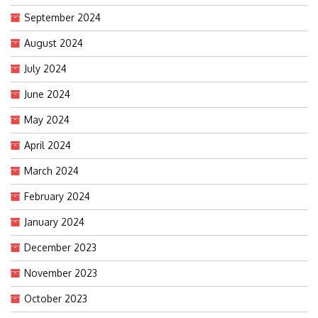
September 2024
August 2024
July 2024
June 2024
May 2024
April 2024
March 2024
February 2024
January 2024
December 2023
November 2023
October 2023