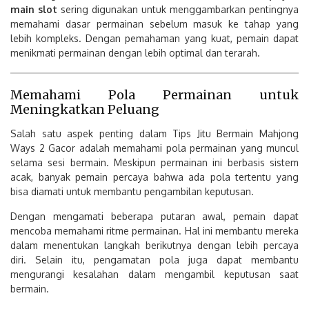
main slot
sering digunakan untuk menggambarkan pentingnya
memahami dasar permainan sebelum masuk ke tahap yang
lebih kompleks. Dengan pemahaman yang kuat, pemain dapat
menikmati permainan dengan lebih optimal dan terarah.
Memahami Pola Permainan untuk
Meningkatkan Peluang
Salah satu aspek penting dalam Tips Jitu Bermain Mahjong
Ways 2 Gacor adalah memahami pola permainan yang muncul
selama sesi bermain. Meskipun permainan ini berbasis sistem
acak, banyak pemain percaya bahwa ada pola tertentu yang
bisa diamati untuk membantu pengambilan keputusan.
Dengan mengamati beberapa putaran awal, pemain dapat
mencoba memahami ritme permainan. Hal ini membantu mereka
dalam menentukan langkah berikutnya dengan lebih percaya
diri. Selain itu, pengamatan pola juga dapat membantu
mengurangi kesalahan dalam mengambil keputusan saat
bermain.