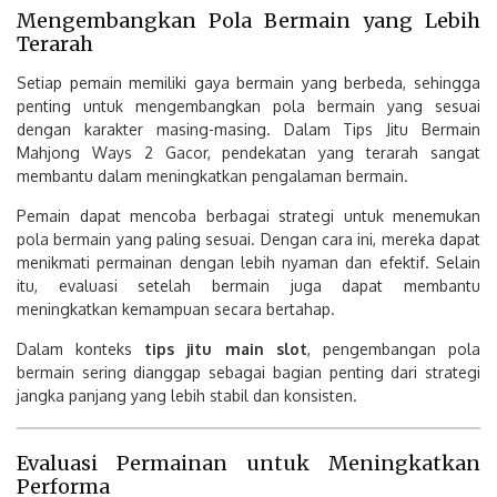
Mengembangkan Pola Bermain yang Lebih
Terarah
Setiap pemain memiliki gaya bermain yang berbeda, sehingga
penting untuk mengembangkan pola bermain yang sesuai
dengan karakter masing-masing. Dalam Tips Jitu Bermain
Mahjong Ways 2 Gacor, pendekatan yang terarah sangat
membantu dalam meningkatkan pengalaman bermain.
Pemain dapat mencoba berbagai strategi untuk menemukan
pola bermain yang paling sesuai. Dengan cara ini, mereka dapat
menikmati permainan dengan lebih nyaman dan efektif. Selain
itu, evaluasi setelah bermain juga dapat membantu
meningkatkan kemampuan secara bertahap.
Dalam konteks
tips jitu main slot
, pengembangan pola
bermain sering dianggap sebagai bagian penting dari strategi
jangka panjang yang lebih stabil dan konsisten.
Evaluasi Permainan untuk Meningkatkan
Performa