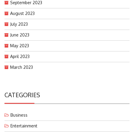
September 2023
August 2023
July 2023
June 2023
May 2023
April 2023
March 2023
CATEGORIES
Business
Entertainment