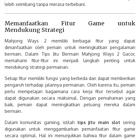
lebih seimbang tanpa merasa terbebani.
Memanfaatkan Fitur Game untuk
Mendukung Strategi
Mahjong Ways 2 memiliki berbagai fitur yang dapat
dimanfaatkan oleh pemain untuk meningkatkan pengalaman
bermain. Dalam Tips Jitu Bermain Mahjong Ways 2 Gacor,
memahami fitur-fitur ini menjadi langkah penting untuk
mendukung strategi permainan.
Setiap fitur memiliki fungsi yang berbeda dan dapat memberikan
pengaruh terhadap jalannya permainan. Oleh karena itu, pemain
perlu mempelajari bagaimana cara kerja fitur tersebut agar
dapat digunakan secara maksimal. Dengan pemahaman yang
baik, pemain dapat meningkatkan peluang mereka dalam
bermain.
Dalam komunitas gaming, istilah
tips jitu main slot
sering
digunakan untuk menggambarkan pemanfaatan fitur game
secara optimal. Hal ini menunjukkan bahwa fitur dalam game