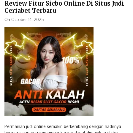
Review Fitur Sicbo Online Di Situs Judi
Ceriabet Terbaru
On
October 14, 2025
Permainan judi online semakin berkembang dengan hadirnya
berbagai varian game menarik yang dapat dimainkan
sicbo