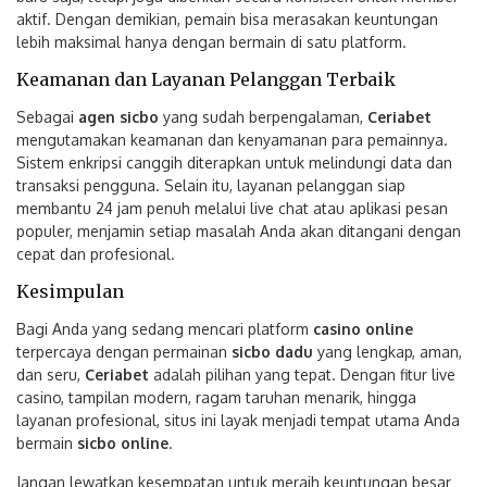
aktif. Dengan demikian, pemain bisa merasakan keuntungan
lebih maksimal hanya dengan bermain di satu platform.
Keamanan dan Layanan Pelanggan Terbaik
Sebagai
agen sicbo
yang sudah berpengalaman,
Ceriabet
mengutamakan keamanan dan kenyamanan para pemainnya.
Sistem enkripsi canggih diterapkan untuk melindungi data dan
transaksi pengguna. Selain itu, layanan pelanggan siap
membantu 24 jam penuh melalui live chat atau aplikasi pesan
populer, menjamin setiap masalah Anda akan ditangani dengan
cepat dan profesional.
Kesimpulan
Bagi Anda yang sedang mencari platform
casino online
terpercaya dengan permainan
sicbo dadu
yang lengkap, aman,
dan seru,
Ceriabet
adalah pilihan yang tepat. Dengan fitur live
casino, tampilan modern, ragam taruhan menarik, hingga
layanan profesional, situs ini layak menjadi tempat utama Anda
bermain
sicbo online
.
Jangan lewatkan kesempatan untuk meraih keuntungan besar