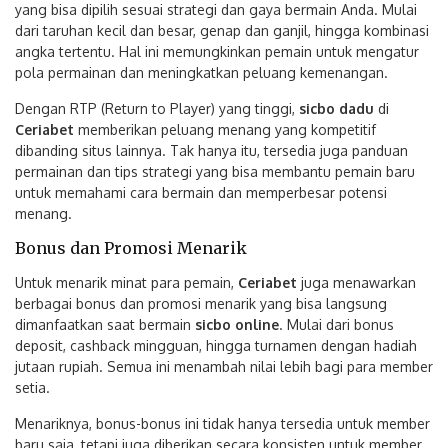
yang bisa dipilih sesuai strategi dan gaya bermain Anda. Mulai
dari taruhan kecil dan besar, genap dan ganjil, hingga kombinasi
angka tertentu. Hal ini memungkinkan pemain untuk mengatur
pola permainan dan meningkatkan peluang kemenangan.
Dengan RTP (Return to Player) yang tinggi,
sicbo dadu
di
Ceriabet
memberikan peluang menang yang kompetitif
dibanding situs lainnya. Tak hanya itu, tersedia juga panduan
permainan dan tips strategi yang bisa membantu pemain baru
untuk memahami cara bermain dan memperbesar potensi
menang.
Bonus dan Promosi Menarik
Untuk menarik minat para pemain,
Ceriabet
juga menawarkan
berbagai bonus dan promosi menarik yang bisa langsung
dimanfaatkan saat bermain
sicbo online
. Mulai dari bonus
deposit, cashback mingguan, hingga turnamen dengan hadiah
jutaan rupiah. Semua ini menambah nilai lebih bagi para member
setia.
Menariknya, bonus-bonus ini tidak hanya tersedia untuk member
baru saja, tetapi juga diberikan secara konsisten untuk member