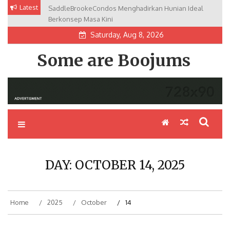
Skip
Latest
SaddleBrookeCondos Menghadirkan Hunian Ideal
saddlebrookecondos Memberikan Solusi Hunian
to
Berkonsep Masa Kini
Berkualitas untuk Semua
content
Saturday, Aug 8, 2026
Some are Boojums
DAY:
OCTOBER 14, 2025
Home
2025
October
14