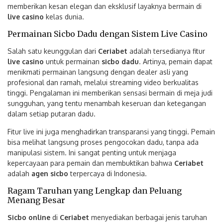
memberikan kesan elegan dan eksklusif layaknya bermain di
live casino
kelas dunia.
Permainan Sicbo Dadu dengan Sistem Live Casino
Salah satu keunggulan dari
Ceriabet
adalah tersedianya fitur
live casino
untuk permainan
sicbo dadu
. Artinya, pemain dapat
menikmati permainan langsung dengan dealer asli yang
profesional dan ramah, melalui streaming video berkualitas
tinggi. Pengalaman ini memberikan sensasi bermain di meja judi
sungguhan, yang tentu menambah keseruan dan ketegangan
dalam setiap putaran dadu.
Fitur live ini juga menghadirkan transparansi yang tinggi. Pemain
bisa melihat langsung proses pengocokan dadu, tanpa ada
manipulasi sistem. Ini sangat penting untuk menjaga
kepercayaan para pemain dan membuktikan bahwa
Ceriabet
adalah
agen sicbo
terpercaya di Indonesia.
Ragam Taruhan yang Lengkap dan Peluang
Menang Besar
Sicbo online
di
Ceriabet
menyediakan berbagai jenis taruhan