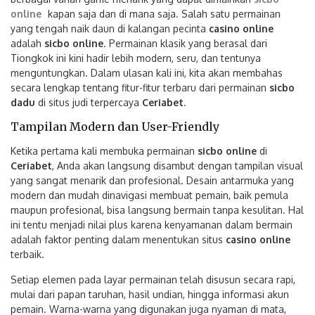
online
kapan saja dan di mana saja. Salah satu permainan
yang tengah naik daun di kalangan pecinta
casino online
adalah
sicbo online
. Permainan klasik yang berasal dari
Tiongkok ini kini hadir lebih modern, seru, dan tentunya
menguntungkan. Dalam ulasan kali ini, kita akan membahas
secara lengkap tentang fitur-fitur terbaru dari permainan
sicbo
dadu
di situs judi terpercaya
Ceriabet
.
Tampilan Modern dan User-Friendly
Ketika pertama kali membuka permainan
sicbo online
di
Ceriabet
, Anda akan langsung disambut dengan tampilan visual
yang sangat menarik dan profesional. Desain antarmuka yang
modern dan mudah dinavigasi membuat pemain, baik pemula
maupun profesional, bisa langsung bermain tanpa kesulitan. Hal
ini tentu menjadi nilai plus karena kenyamanan dalam bermain
adalah faktor penting dalam menentukan situs
casino online
terbaik.
Setiap elemen pada layar permainan telah disusun secara rapi,
mulai dari papan taruhan, hasil undian, hingga informasi akun
pemain. Warna-warna yang digunakan juga nyaman di mata,