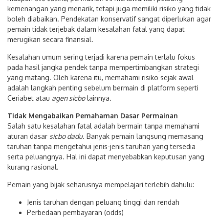
kemenangan yang menarik, tetapi juga memiliki risiko yang tidak
boleh diabaikan. Pendekatan konservatif sangat diperlukan agar
pemain tidak terjebak dalam kesalahan fatal yang dapat
merugikan secara finansial.
Kesalahan umum sering terjadi karena pemain terlalu fokus
pada hasil jangka pendek tanpa mempertimbangkan strategi
yang matang. Oleh karena itu, memahami risiko sejak awal
adalah langkah penting sebelum bermain di platform seperti
Ceriabet atau
agen sicbo
lainnya.
Tidak Mengabaikan Pemahaman Dasar Permainan
Salah satu kesalahan fatal adalah bermain tanpa memahami
aturan dasar
sicbo dadu
. Banyak pemain langsung memasang
taruhan tanpa mengetahui jenis-jenis taruhan yang tersedia
serta peluangnya. Hal ini dapat menyebabkan keputusan yang
kurang rasional.
Pemain yang bijak seharusnya mempelajari terlebih dahulu:
Jenis taruhan dengan peluang tinggi dan rendah
Perbedaan pembayaran (odds)