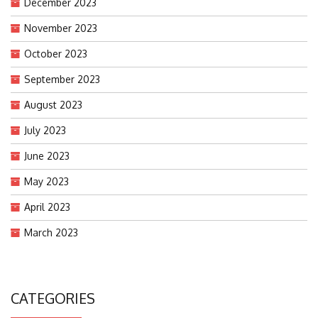
December 2023
November 2023
October 2023
September 2023
August 2023
July 2023
June 2023
May 2023
April 2023
March 2023
CATEGORIES