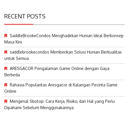
RECENT POSTS
SaddleBrookeCondos Menghadirkan Hunian Ideal Berkonsep
Masa Kini
saddlebrookecondos Memberikan Solusi Hunian Berkualitas
untuk Semua
ARESGACOR Pengalaman Game Online dengan Gaya
Berbeda
Rahasia Popularitas Aresgacor di Kalangan Pecinta Game
Online
Mengenal Sbotop: Cara Kerja, Risiko, dan Hal yang Perlu
Dipahami Sebelum Menggunakannya