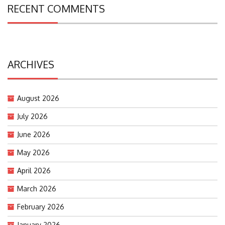
RECENT COMMENTS
ARCHIVES
August 2026
July 2026
June 2026
May 2026
April 2026
March 2026
February 2026
January 2026