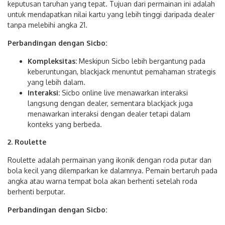
keputusan taruhan yang tepat. Tujuan dari permainan ini adalah
untuk mendapatkan nilai kartu yang lebih tinggi daripada dealer
tanpa melebihi angka 21.
Perbandingan dengan Sicbo:
Kompleksitas:
Meskipun Sicbo lebih bergantung pada
keberuntungan, blackjack menuntut pemahaman strategis
yang lebih dalam.
Interaksi:
Sicbo online live menawarkan interaksi
langsung dengan dealer, sementara blackjack juga
menawarkan interaksi dengan dealer tetapi dalam
konteks yang berbeda.
2. Roulette
Roulette adalah permainan yang ikonik dengan roda putar dan
bola kecil yang dilemparkan ke dalamnya. Pemain bertaruh pada
angka atau warna tempat bola akan berhenti setelah roda
berhenti berputar.
Perbandingan dengan Sicbo: