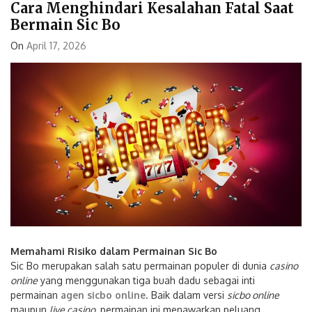
Cara Menghindari Kesalahan Fatal Saat
Bermain Sic Bo
On
April 17, 2026
Memahami Risiko dalam Permainan Sic Bo
Sic Bo merupakan salah satu permainan populer di dunia
casino
online
yang menggunakan tiga buah dadu sebagai inti
permainan
agen sicbo online
. Baik dalam versi
sicbo online
maupun
live casino
, permainan ini menawarkan peluang