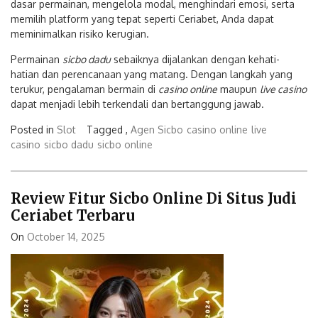
dasar permainan, mengelola modal, menghindari emosi, serta
memilih platform yang tepat seperti Ceriabet, Anda dapat
meminimalkan risiko kerugian.
Permainan
sicbo dadu
sebaiknya dijalankan dengan kehati-
hatian dan perencanaan yang matang. Dengan langkah yang
terukur, pengalaman bermain di
casino online
maupun
live casino
dapat menjadi lebih terkendali dan bertanggung jawab.
Posted in
Slot
Tagged ,
Agen Sicbo
casino online
live
casino
sicbo dadu
sicbo online
Review Fitur Sicbo Online Di Situs Judi
Ceriabet Terbaru
On
October 14, 2025