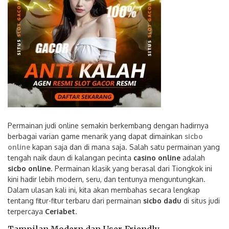
Permainan judi online semakin berkembang dengan hadirnya
berbagai varian game menarik yang dapat dimainkan
sicbo
online
kapan saja dan di mana saja. Salah satu permainan yang
tengah naik daun di kalangan pecinta
casino online
adalah
sicbo online
. Permainan klasik yang berasal dari Tiongkok ini
kini hadir lebih modern, seru, dan tentunya menguntungkan.
Dalam ulasan kali ini, kita akan membahas secara lengkap
tentang fitur-fitur terbaru dari permainan
sicbo dadu
di situs judi
terpercaya
Ceriabet
.