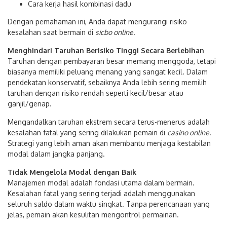
Cara kerja hasil kombinasi dadu
Dengan pemahaman ini, Anda dapat mengurangi risiko
kesalahan saat bermain di
sicbo online
.
Menghindari Taruhan Berisiko Tinggi Secara Berlebihan
Taruhan dengan pembayaran besar memang menggoda, tetapi
biasanya memiliki peluang menang yang sangat kecil. Dalam
pendekatan konservatif, sebaiknya Anda lebih sering memilih
taruhan dengan risiko rendah seperti kecil/besar atau
ganjil/genap.
Mengandalkan taruhan ekstrem secara terus-menerus adalah
kesalahan fatal yang sering dilakukan pemain di
casino online
.
Strategi yang lebih aman akan membantu menjaga kestabilan
modal dalam jangka panjang.
Tidak Mengelola Modal dengan Baik
Manajemen modal adalah fondasi utama dalam bermain.
Kesalahan fatal yang sering terjadi adalah menggunakan
seluruh saldo dalam waktu singkat. Tanpa perencanaan yang
jelas, pemain akan kesulitan mengontrol permainan.