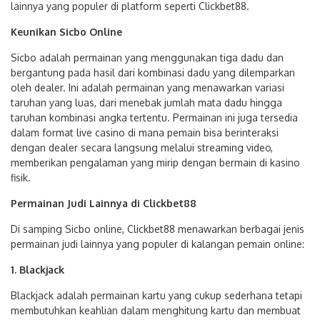
lainnya yang populer di platform seperti Clickbet88.
Keunikan Sicbo Online
Sicbo adalah permainan yang menggunakan tiga dadu dan
bergantung pada hasil dari kombinasi dadu yang dilemparkan
oleh dealer. Ini adalah permainan yang menawarkan variasi
taruhan yang luas, dari menebak jumlah mata dadu hingga
taruhan kombinasi angka tertentu. Permainan ini juga tersedia
dalam format live casino di mana pemain bisa berinteraksi
dengan dealer secara langsung melalui streaming video,
memberikan pengalaman yang mirip dengan bermain di kasino
fisik.
Permainan Judi Lainnya di Clickbet88
Di samping Sicbo online, Clickbet88 menawarkan berbagai jenis
permainan judi lainnya yang populer di kalangan pemain online:
1. Blackjack
Blackjack adalah permainan kartu yang cukup sederhana tetapi
membutuhkan keahlian dalam menghitung kartu dan membuat