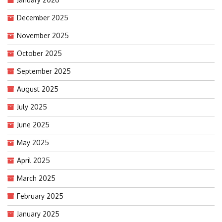
December 2025
November 2025
October 2025
September 2025
August 2025
July 2025
June 2025
May 2025
April 2025
March 2025
February 2025
January 2025