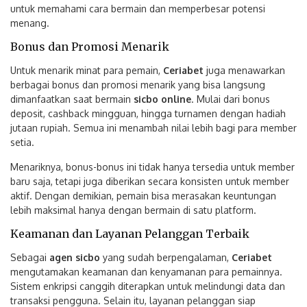
untuk memahami cara bermain dan memperbesar potensi
menang.
Bonus dan Promosi Menarik
Untuk menarik minat para pemain,
Ceriabet
juga menawarkan
berbagai bonus dan promosi menarik yang bisa langsung
dimanfaatkan saat bermain
sicbo online
. Mulai dari bonus
deposit, cashback mingguan, hingga turnamen dengan hadiah
jutaan rupiah. Semua ini menambah nilai lebih bagi para member
setia.
Menariknya, bonus-bonus ini tidak hanya tersedia untuk member
baru saja, tetapi juga diberikan secara konsisten untuk member
aktif. Dengan demikian, pemain bisa merasakan keuntungan
lebih maksimal hanya dengan bermain di satu platform.
Keamanan dan Layanan Pelanggan Terbaik
Sebagai
agen sicbo
yang sudah berpengalaman,
Ceriabet
mengutamakan keamanan dan kenyamanan para pemainnya.
Sistem enkripsi canggih diterapkan untuk melindungi data dan
transaksi pengguna. Selain itu, layanan pelanggan siap